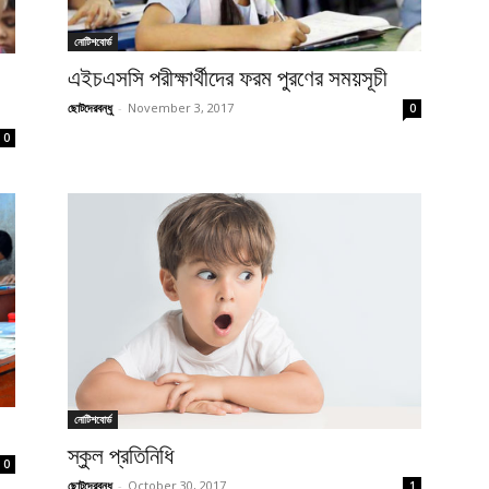
নোটিশবোর্ড
এইচএসসি পরীক্ষার্থীদের ফরম পুরণের সময়সূচী
ছোটদেরবন্ধু
-
November 3, 2017
0
0
নোটিশবোর্ড
স্কুল প্রতিনিধি
0
ছোটদেরবন্ধু
-
October 30, 2017
1