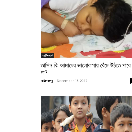
নোটিশবোর্ড
তাসিন কি আমাদের ভালোবাসায় বেঁচে উঠতে পারে
না?
ছোটদেরবন্ধু
-
December 13, 2017