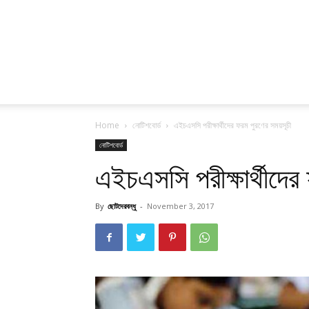
Home
নোটিশবোর্ড
এইচএসসি পরীক্ষার্থীদের ফরম পুরণের সময়সূচী
নোটিশবোর্ড
এইচএসসি পরীক্ষার্থীদের
By
ছোটদেরবন্ধু
-
November 3, 2017