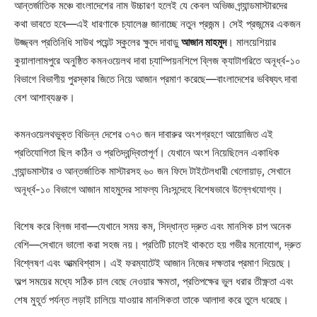
আন্তর্জাতিক মঞ্চে বাংলাদেশের নাম উচ্চারণ হলেই যে কেবল অভিজ্ঞ গ্র্যান্ডমাস্টারদের
কথা ভাবতে হবে—এই ধারণাকে চ্যালেঞ্জ জানাচ্ছে নতুন প্রজন্ম। সেই প্রজন্মের একজন
উজ্জ্বল প্রতিনিধি সাউথ পয়েন্ট স্কুলের ক্ষুদে দাবাড়ু
আজান মাহমুদ
। মালয়েশিয়ার
কুয়ালালামপুরে অনুষ্ঠিত কমনওয়েলথ দাবা চ্যাম্পিয়নশিপে ব্লিজ ক্যাটাগরিতে অনূর্ধ্ব-১০
বিভাগে বিভাগীয় পুরস্কার জিতে নিয়ে আজান প্রমাণ করেছে—বাংলাদেশের ভবিষ্যৎ দাবা
বেশ আশাব্যঞ্জক।
কমনওয়েলথভুক্ত বিভিন্ন দেশের ৩৭৩ জন দাবারুর অংশগ্রহণে আয়োজিত এই
প্রতিযোগিতা ছিল কঠিন ও প্রতিদ্বন্দ্বিতাপূর্ণ। যেখানে অংশ নিয়েছিলেন একাধিক
গ্র্যান্ডমাস্টার ও আন্তর্জাতিক মাস্টারসহ ৬০ জন ফিদে টাইটেলধারী খেলোয়াড়, সেখানে
অনূর্ধ্ব-১০ বিভাগে আজান মাহমুদের সাফল্য নিঃসন্দেহে বিশেষভাবে উল্লেখযোগ্য।
বিশেষ করে ব্লিজ দাবা—যেখানে সময় কম, সিদ্ধান্ত দ্রুত এবং মানসিক চাপ অনেক
বেশি—সেখানে ভালো করা সহজ নয়। প্রতিটি চালেই থাকতে হয় গভীর মনোযোগ, দ্রুত
বিশ্লেষণ এবং আত্মবিশ্বাস। এই ফরম্যাটেই আজান নিজের দক্ষতার প্রমাণ দিয়েছে।
অল্প সময়ের মধ্যে সঠিক চাল বেছে নেওয়ার ক্ষমতা, প্রতিপক্ষের ভুল ধরার তীক্ষ্ণতা এবং
শেষ মুহূর্ত পর্যন্ত লড়াই চালিয়ে যাওয়ার মানসিকতা তাকে আলাদা করে তুলে ধরেছে।