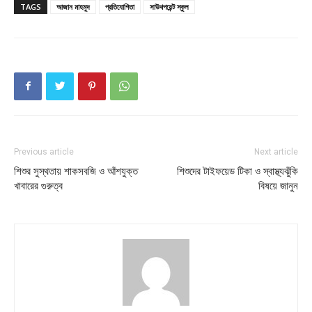
TAGS
আজান মাহমুদ
প্রতিযোগিতা
সাউথপয়েন্ট স্কুল
Previous article
Next article
শিশুর সুস্থতায় শাকসবজি ও আঁশযুক্ত
শিশুদের টাইফয়েড টিকা ও স্বাস্থ্যঝুঁকি
খাবারের গুরুত্ব
বিষয়ে জানুন