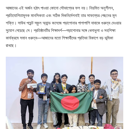
আজানের এই অর্জন হঠাৎ পাওয়া কোনো সৌভাগ্যের ফল নয়। নিয়মিত অনুশীলন,
প্রতিযোগিতামূলক মানসিকতা এবং সঠিক দিকনির্দেশনাই তার সাফল্যের পেছনের মূল
শক্তি। সাউথ পয়েন্ট স্কুল অ্যান্ড কলেজে পড়াশোনার পাশাপাশি দাবাকে গুরুত্ব দেওয়ার
সুযোগ পেয়েছে সে। প্রতিষ্ঠানটির শিক্ষাদর্শ—পড়াশোনার সঙ্গে খেলাধুলা ও সহশিক্ষা
কার্যক্রমে সমান গুরুত্ব—আজানের মতো শিক্ষার্থীদের প্রতিভা বিকাশে বড় ভূমিকা
রাখছে।