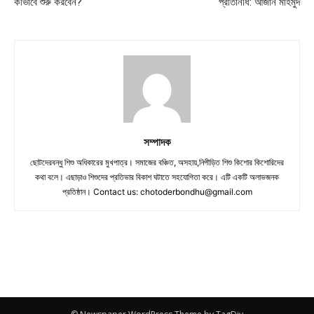
কীভাবে শুরু করবেন?
প্রতিনিধি: আজান মাহমুদ
সম্পাদক
ছোটদেরবন্ধু শিশু অধিকারের মুখপাত্র। সমাজের বঞ্চিত, অসহায়,নিপীড়িত শিশু কিশোর কিশোরিদের
কথা বলে। এছাড়াও শিশুদের প্রতিভার বিকাশ ঘটাতে সহযোগিতা করে। এটি একটি অলাভজনক
প্রতিষ্ঠান। Contact us:
chotoderbondhu@gmail.com