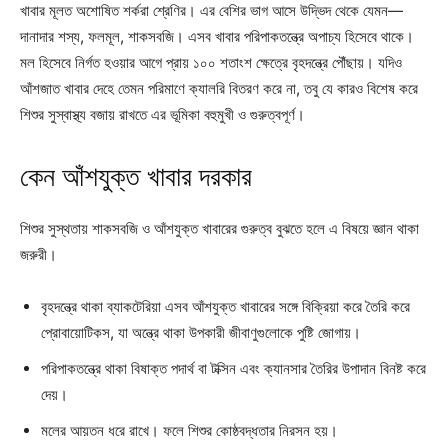
খাবার মূলত অশোষিত শর্করা শ্রেণির। এর বেশির ভাগ আসে উদ্ভিদ থেকে যেমন—
দানাদার শস্য, ফলমূল, শাকসবজি। এসব খাবার পরিপাকতন্ত্রে অপাচ্য হিসেবে থাকে।
মল হিসেবে নির্গত হওয়ার আগে প্রায় ১০০ শতাংশ ক্ষেত্রে বৃহদন্ত্রে পৌঁছায়। যদিও
আঁশজাত খাবার দেহে তেমন পরিমাণে ক্যালরি বিতরণ করে না, তবু যে কারও বিশেষ করে
শিশুর সুস্বাস্থ্য বজায় রাখতে এর ভূমিকা বহুমুখী ও গুরুত্বপূর্ণ।
কেন আঁশযুক্ত খাবার দরকার
শিশুর সুস্থতায় শাকসবজি ও আঁশযুক্ত খাবারের গুরুত্ব বুঝতে হলে এ বিষয়ে জ্ঞান থাকা
জরুরী।
বৃহদন্ত্রে থাকা ব্যাকটেরিয়া এসব আঁশযুক্ত খাবারের সঙ্গে বিক্রিয়া করে তৈরি করে
প্রোবায়োটিকস, যা অন্ত্রে থাকা উপকারী জীবাণুগুলোকে পুষ্টি জোগায়।
পরিপাকতন্ত্রে থাকা বিষাক্ত পদার্থ বা টক্সিন এবং ক্যানসার তৈরির উপাদান বিনষ্ট করে
দেয়।
মলের আয়তন ধরে রাখে। ফলে শিশুর কোষ্ঠবদ্ধতার নিরসন হয়।