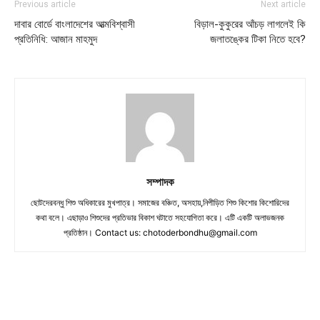
Previous article
Next article
দাবার বোর্ডে বাংলাদেশের আত্মবিশ্বাসী
বিড়াল-কুকুরের আঁচড় লাগলেই কি
প্রতিনিধি: আজান মাহমুদ
জলাতঙ্কের টিকা নিতে হবে?
সম্পাদক
ছোটদেরবন্ধু শিশু অধিকারের মুখপাত্র। সমাজের বঞ্চিত, অসহায়,নিপীড়িত শিশু কিশোর কিশোরিদের
কথা বলে। এছাড়াও শিশুদের প্রতিভার বিকাশ ঘটাতে সহযোগিতা করে। এটি একটি অলাভজনক
প্রতিষ্ঠান। Contact us:
chotoderbondhu@gmail.com