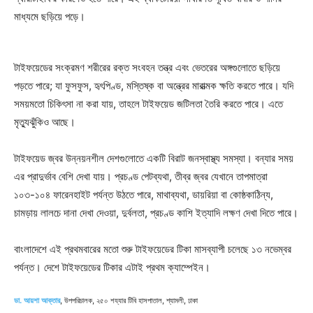
মাধ্যমে ছড়িয়ে পড়ে।
টাইফয়েডের সংক্রমণ শরীরের রক্ত সংবহন তন্ত্র এবং ভেতরের অঙ্গগুলোতে ছড়িয়ে
পড়তে পারে; যা ফুসফুস, হৃৎপিণ্ড, মস্তিষ্ক বা অন্ত্রের মারাত্মক ক্ষতি করতে পারে। যদি
সময়মতো চিকিৎসা না করা যায়, তাহলে টাইফয়েড জটিলতা তৈরি করতে পারে। এতে
মৃত্যুঝুঁকিও আছে।
টাইফয়েড জ্বর উন্নয়নশীল দেশগুলোতে একটি বিরাট জনস্বাস্থ্য সমস্যা। বন্যার সময়
এর প্রাদুর্ভাব বেশি দেখা যায়। প্রচণ্ড পেটব্যথা, তীব্র জ্বর যেখানে তাপমাত্রা
১০৩-১০৪ ফারেনহাইট পর্যন্ত উঠতে পারে, মাথাব্যথা, ডায়রিয়া বা কোষ্ঠকাঠিন্য,
চামড়ায় লালচে দানা দেখা দেওয়া, দুর্বলতা, প্রচণ্ড কাশি ইত্যাদি লক্ষণ দেখা দিতে পারে।
বাংলাদেশে এই প্রথমবারের মতো শুরু টাইফয়েডের টিকা মাসব্যাপী চলেছে ১৩ নভেম্বর
পর্যন্ত। দেশে টাইফয়েডের টিকার এটাই প্রথম ক্যাম্পেইন।
ডা. আয়শা আক্তার
, উপপরিচালক, ২৫০ শয্যার টিবি হাসপাতাল, শ্যামলী, ঢাকা