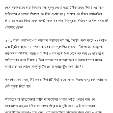
দেশে প্রথমবারের মতো শিশুদের বিনা মূল্যে দেওয়া হচ্ছে টাইফয়েডের টিকা। এর আগে
পাকিস্তান ও নেপালে শিশুদের এই টিকা দেওয়া হয়। নেপালে এই টিকার কার্যকারিতা
নিয়ে ২০ হাজার শিশুর মধ্যে একটি গবেষণা চালায় বিশ্বখ্যাত মেডিকেল জার্নাল
ল্যানসেট
গ্লোবাল হেলথ
।
২০২১ সালে প্রকাশিত এই গবেষণার ফলাফলে বলা হয়, টিকাটি প্রথম বছরে ৮১ শতাংশ
এবং দ্বিতীয় বছরে ৭৯ শতাংশ কার্যকর বলে প্রমাণিত হয়েছে। ‘টাইফয়েড কনজুগেট
ভ্যাকসিন’ (টিসিভি) নামের এই টিকা ৯ মাস বয়সী শিশু থেকে শুরু করে ১৬ বছর বয়স
পর্যন্ত সবার জন্য নিরাপদ। টিকা দেওয়ার পর সামান্য জ্বর বা ইনজেকশনের স্থানে
ব্যথা ছাড়া বড় কোনো পার্শ্বপ্রতিক্রিয়া বা স্বাস্থ্যঝুঁকি দেখা যায়নি।
গবেষণায় দেখা গেছে, টাইফয়েড টিকা (টিসিভি) বাংলাদেশের শিশুদের জন্য ৮৫ শতাংশের
বেশি সুরক্ষা দিতে পারে।
টাইফয়েড যা সালমোনেলা টাইফি ব্যাকটেরিয়া শিশুদের শরীরে প্রবেশ করে এবং
সংক্রমণের মাধ্যমে টাইফয়েড নামের তীব্র জ্বর সৃষ্টি করে। এটি সালমোনেলা
প্যারাটাইফির কারণেও হতে পারে। এই ব্যাকটেরিয়া সাধারণত দূষিত খাবার ও পানির