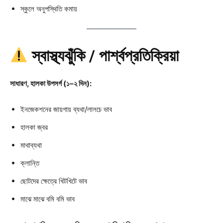
স্কুলে অনুপস্থিতি কমায়
স্বাস্থ্যঝুঁকি / পার্শ্বপ্রতিক্রিয়া
সাধারণ, হালকা উপসর্গ (১–২ দিন):
ইনজেকশনের জায়গায় ব্যথা/লালচে ভাব
হালকা জ্বর
মাথাব্যথা
ক্লান্তি
ছোটদের ক্ষেত্রে খিটখিটে ভাব
মাঝে মাঝে বমি বমি ভাব