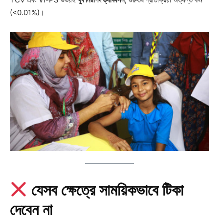
(<0.01%)।
যেসব ক্ষেত্রে সাময়িকভাবে টিকা
দেবেন না