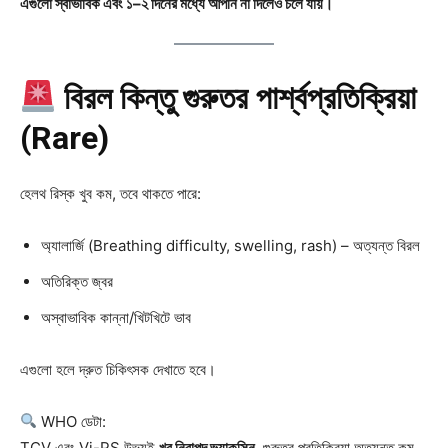
এগুলো স্বাভাবিক এবং ১–২ দিনের মধ্যে আপনি না দিলেও চলে যায়।
বিরল কিন্তু গুরুতর পার্শ্বপ্রতিক্রিয়া
(Rare)
হেলথ রিস্ক খুব কম, তবে থাকতে পারে:
অ্যালার্জি (Breathing difficulty, swelling, rash) – অত্যন্ত বিরল
অতিরিক্ত জ্বর
অস্বাভাবিক কান্না/খিটখিটে ভাব
এগুলো হলে দ্রুত চিকিৎসক দেখাতে হবে।
WHO ডেটা:
TCV এবং Vi-PS উভয়ই
খুব নিরাপদ ভ্যাকসিন
, গুরুতর প্রতিক্রিয়া অত্যন্ত কম