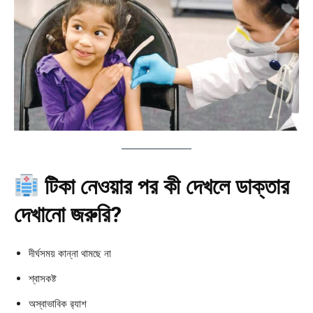
টিকা নেওয়ার পর কী দেখলে ডাক্তার
দেখানো জরুরি?
দীর্ঘসময় কান্না থামছে না
শ্বাসকষ্ট
অস্বাভাবিক র‍্যাশ