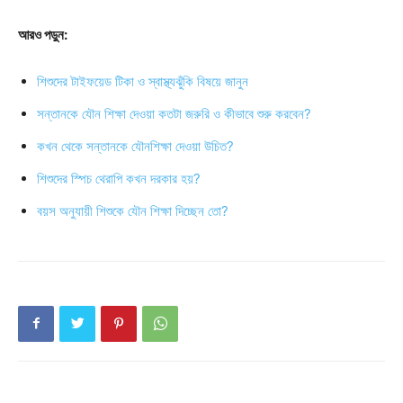
আরও পড়ুন:
শিশুদের টাইফয়েড টিকা ও স্বাস্থ্যঝুঁকি বিষয়ে জানুন
সন্তানকে যৌন শিক্ষা দেওয়া কতটা জরুরি ও কীভাবে শুরু করবেন?
কখন থেকে সন্তানকে যৌনশিক্ষা দেওয়া উচিত?
শিশুদের স্পিচ থেরাপি কখন দরকার হয়?
বয়স অনুযায়ী শিশুকে যৌন শিক্ষা দিচ্ছেন তো?