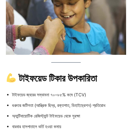
টাইফয়েড টিকার উপকারিতা
টাইফয়েড জ্বরের সম্ভাবনা ৭০–৮৫% কমে (TCV)
গুরুতর জটিলতা (আন্ত্রিক ছিদ্র, রক্তপাত, ডিহাইড্রেশন) প্রতিরোধ
অ্যান্টিবায়োটিক রেজিস্ট্যান্ট টাইফয়েড থেকে সুরক্ষা
বারবার হাসপাতালে ভর্তি হওয়া কমায়