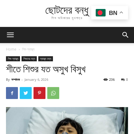
ছোটদের বন্ধু
BN
শিশু অধিকারের মুখপাত্র
Home
শিশু স্বাস্থ্য
শিশু স্বাস্থ্য
শিশুদের যত্ন
স্বাস্থ্য তথ্য
শীতে শিশুর যত অসুখ বিসুখ
By
সম্পাদক
-
January 6, 2026
236
0