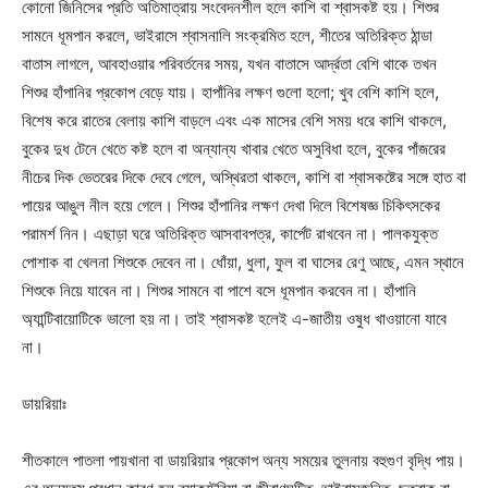
কোনো জিনিসের প্রতি অতিমাত্রায় সংবেদনশীল হলে কাশি বা শ্বাসকষ্ট হয়। শিশুর
সামনে ধূমপান করলে, ভাইরাসে শ্বাসনালি সংক্রমিত হলে, শীতের অতিরিক্ত ঠান্ডা
বাতাস লাগলে, আবহাওয়ার পরিবর্তনের সময়, যখন বাতাসে আর্দ্রতা বেশি থাকে তখন
শিশুর হাঁপানির প্রকোপ বেড়ে যায়। হাপাঁনির লক্ষণ গুলো হলো; খুব বেশি কাশি হলে,
বিশেষ করে রাতের বেলায় কাশি বাড়লে এবং এক মাসের বেশি সময় ধরে কাশি থাকলে,
বুকের দুধ টেনে খেতে কষ্ট হলে বা অন্যান্য খাবার খেতে অসুবিধা হলে, বুকের পাঁজরের
নীচের দিক ভেতরের দিকে দেবে গেলে, অস্থিরতা থাকলে, কাশি বা শ্বাসকষ্টের সঙ্গে হাত বা
পায়ের আঙুল নীল হয়ে গেলে। শিশুর হাঁপানির লক্ষণ দেখা দিলে বিশেষজ্ঞ চিকিৎসকের
পরামর্শ নিন। এছাড়া ঘরে অতিরিক্ত আসবাবপত্র, কার্পেট রাখবেন না। পালকযুক্ত
পোশাক বা খেলনা শিশুকে দেবেন না। ধোঁয়া, ধুলা, ফুল বা ঘাসের রেণু আছে, এমন স্থানে
শিশুকে নিয়ে যাবেন না। শিশুর সামনে বা পাশে বসে ধূমপান করবেন না। হাঁপানি
অ্যান্টিবায়োটিকে ভালো হয় না। তাই শ্বাসকষ্ট হলেই এ-জাতীয় ওষুধ খাওয়ানো যাবে
না।
ডায়রিয়াঃ
শীতকালে পাতলা পায়খানা বা ডায়রিয়ার প্রকোপ অন্য সময়ের তুলনায় বহুগুণ বৃদ্ধি পায়।