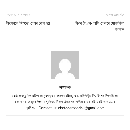
Previous article
Next article
শীতকালে শিশুদের যেসব রোগ হয়
শিশুর ঠাণ্ডা-কাশি যেভাবে মোকাবিলা
করবেন
সম্পাদক
ছোটদেরবন্ধু শিশু অধিকারের মুখপাত্র। সমাজের বঞ্চিত, অসহায়,নিপীড়িত শিশু কিশোর কিশোরিদের
কথা বলে। এছাড়াও শিশুদের প্রতিভার বিকাশ ঘটাতে সহযোগিতা করে। এটি একটি অলাভজনক
প্রতিষ্ঠান। Contact us:
chotoderbondhu@gmail.com