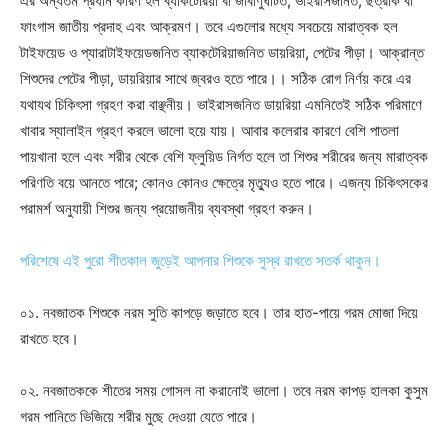
এর অন্যতম প্রধান কারণ হল ব্যাকটেরিয়া বা জীবাণুঘটিত, ভাইরাসজনিত, ছত্রাক বা
ফাংগাস জাতীয় প্রদাহ এবং আক্রমণ। তবে এগুলোর মধ্যে সবচেয়ে মারাত্বক হল
টাইফয়েড ও প্যারাটাইফয়েডজনিত ব্যাকটেরিয়াজনিত ডায়রিয়া, পেটের পীড়া। আক্রান্ত
শিশুদের পেটের পীড়া, ডায়রিয়ার সাথে জ্বরও হতে পারে।। সঠিক রোগ নির্ণয় করে এর
যথাযথ চিকিৎসা গ্রহণ করা বাঞ্ছনীয়। ভাইরাসজনিত ডায়রিয়া এমনিতেই সঠিক পরিমাণে
খাবার স্যালাইন গ্রহণ করলে ভালো হয়ে যায়। আবার কলেরার কারণে বেশি পাতলা
পায়খানা হলে এবং শরীর থেকে বেশি ফ্লুয়িড নির্গত হলে তা শিশুর শরীরের জন্য মারাত্বক
পরিণতি বয়ে আনতে পারে; কোনও কোনও ক্ষেত্রে মৃত্যুও হতে পারে। এজন্য চিকিৎসকের
পরামর্শ অনুযায়ী শিশুর জন্য প্রয়োজনীয় ব্যবস্থা গ্রহণ করুন।
পরিশেষে এই পুরো শীতকাল জুড়েই আপনার শিশুকে সুস্থ রাখতে সতর্ক থাকুন।
০১. নবজাতক শিশুকে নরম সুতি কাপড়ে জড়াতে হবে। তার হাত-পায়ে গরম মোজা দিয়ে
রাখতে হবে।
০২. নবজাতককে শীতের সময় গোসল না করানোই ভালো। তবে নরম কাপড় হালকা কুসুম
গরম পানিতে ভিজিয়ে শরীর মুছে দেওয়া যেতে পারে।