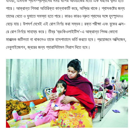
যাওয়া, এমনকি শ্বাস-প্রশ্বাসের সময় বাঁশির আওয়াজের মতো এক ধরনের শব্দও হতে
পারে। আক্রান্ত শিশুরা অতিরিক্ত কান্নাকাটি করে, অস্থির থাকে। শ্বাসকষ্টের জন্য
তাদের খেতে ও ঘুমাতে সমস্যা হতে পারে। কারও কারও দ্রুত শ্বাসের সঙ্গে হূৎস্পন্দনও
বেড়ে যায়। উপসর্গ দেখেই এই রোগ নির্ণয় করা সম্ভব। রক্ত পরীক্ষা এবং বুকের এক্স-
রে রোগ নির্ণয়ে সাহায্য করে। তীব্র ‘ব্রংকিওলাইটিস’-এ আক্রান্ত শিশুর কোনো
মারাত্মক জটিলতা না থাকলেও তাকে হাসপাতালে ভর্তি করতে হবে। প্রয়োজনে অক্সিজেন,
নেবুলাইজেশন, জ্বরের জন্য প্যারাসিটামল সিরাপ দিতে হবে।