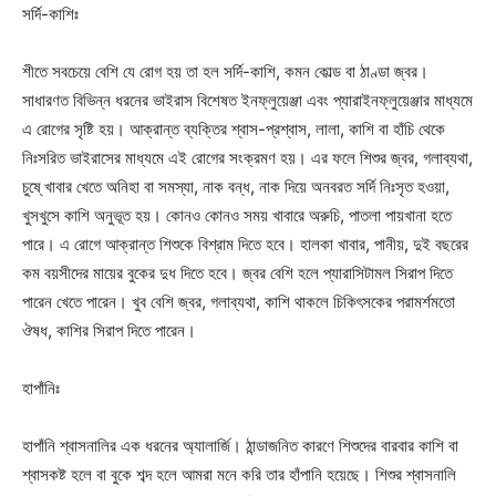
সর্দি-কাশিঃ
শীতে সবচেয়ে বেশি যে রোগ হয় তা হল সর্দি-কাশি, কমন কোল্ড বা ঠাণ্ডা জ্বর।
সাধারণত বিভিন্ন ধরনের ভাইরাস বিশেষত ইনফ্লুয়েঞ্জা এবং প্যারাইনফ্লুয়েঞ্জার মাধ্যমে
এ রোগের সৃষ্টি হয়। আক্রান্ত ব্যক্তির শ্বাস-প্রশ্বাস, লালা, কাশি বা হাঁচি থেকে
নিঃসরিত ভাইরাসের মাধ্যমে এই রোগের সংক্রমণ হয়। এর ফলে শিশুর জ্বর, গলাব্যথা,
চুষে্ খাবার খেতে অনিহা বা সমস্যা, নাক বন্ধ, নাক দিয়ে অনবরত সর্দি নিঃসৃত হওয়া,
খুসখুসে কাশি অনুভূত হয়। কোনও কোনও সময় খাবারে অরুচি, পাতলা পায়খানা হতে
পারে। এ রোগে আক্রান্ত শিশুকে বিশ্রাম দিতে হবে। হালকা খাবার, পানীয়, দুই বছরের
কম বয়সীদের মায়ের বুকের দুধ দিতে হবে। জ্বর বেশি হলে প্যারাসিটামল সিরাপ দিতে
পারেন খেতে পারেন। খুব বেশি জ্বর, গলাব্যথা, কাশি থাকলে চিকিৎসকের পরামর্শমতো
ঔষধ, কাশির সিরাপ দিতে পারেন।
হাপাঁনিঃ
হাপাঁনি শ্বাসনালির এক ধরনের অ্যালার্জি। ঠান্ডাজনিত কারণে শিশুদের বারবার কাশি বা
শ্বাসকষ্ট হলে বা বুকে শব্দ হলে আমরা মনে করি তার হাঁপানি হয়েছে। শিশুর শ্বাসনালি