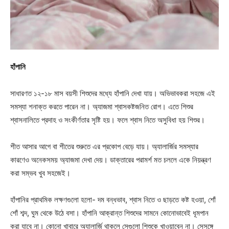
হাঁপানি
সাধারণত ১২-১৮ মাস বয়সী শিশুদের মধ্যে হাঁপানি দেখা যায়। অভিভাবকরা সহজে এই
সমস্যা শনাক্ত করতে পারেন না। অ্যাজমা শ্বাসকষ্টজনিত রোগ। এতে শিশুর
শ্বাসনালিতে প্রদাহ ও সংকীর্ণতার সৃষ্টি হয়। ফলে শ্বাস নিতে অসুবিধা হয় শিশুর।
শীত আসার আগে বা শীতের শুরুতে এর প্রকোপ বেড়ে যায়। অ্যালার্জির সমস্যার
কারণেও অনেকসময় অ্যাজমা দেখা দেয়। ডাক্তারের পরামর্শ মত চললে একে নিয়ন্ত্রণ
করা সম্ভব খুব সহজেই।
হাঁপানির প্রাথমিক লক্ষণগুলো হলো- দম বন্ধভাব, শ্বাস নিতে ও ছাড়তে কষ্ট হওয়া, শোঁ
শোঁ শব্দ, ঘুম থেকে উঠে বসা। হাঁপানি আক্রান্ত শিশুদের সামনে কোনোভাবেই ধূমপান
করা যাবে না। কোনো খাবারে অ্যালার্জি থাকলে সেগুলো শিশুকে খাওয়াবেন না। সেসঙ্গে