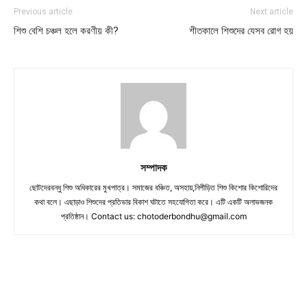
Previous article
Next article
শিশু বেশি চঞ্চল হলে করণীয় কী?
শীতকালে শিশুদের যেসব রোগ হয়
সম্পাদক
ছোটদেরবন্ধু শিশু অধিকারের মুখপাত্র। সমাজের বঞ্চিত, অসহায়,নিপীড়িত শিশু কিশোর কিশোরিদের
কথা বলে। এছাড়াও শিশুদের প্রতিভার বিকাশ ঘটাতে সহযোগিতা করে। এটি একটি অলাভজনক
প্রতিষ্ঠান। Contact us:
chotoderbondhu@gmail.com