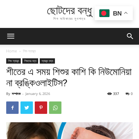
ছোটদের বন্ধু
BN
শিশু অধিকারের মুখপাত্র
Home
শিশু স্বাস্থ্য
শিশু স্বাস্থ্য
শিশুদের যত্ন
স্বাস্থ্য তথ্য
শীতের এ সময় শিশুর কাশি কি নিউমোনিয়া
না ব্রঙ্কিওলাইটিস?
By
সম্পাদক
-
January 6, 2026
337
0