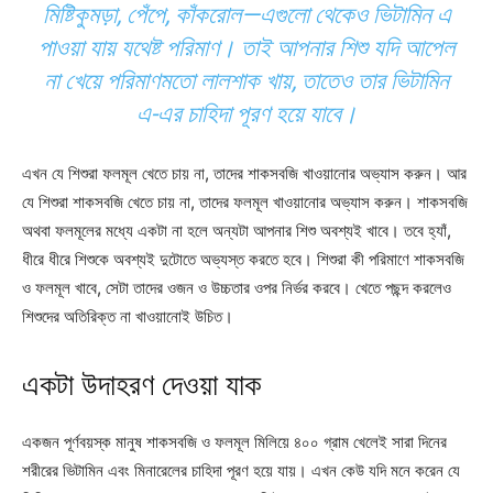
মিষ্টিকুমড়া, পেঁপে, কাঁকরোল—এগুলো থেকেও ভিটামিন এ
পাওয়া যায় যথেষ্ট পরিমাণ। তাই আপনার শিশু যদি আপেল
না খেয়ে পরিমাণমতো লালশাক খায়, তাতেও তার ভিটামিন
এ-এর চাহিদা পূরণ হয়ে যাবে।
এখন যে শিশুরা ফলমূল খেতে চায় না, তাদের শাকসবজি খাওয়ানোর অভ্যাস করুন। আর
যে শিশুরা শাকসবজি খেতে চায় না, তাদের ফলমূল খাওয়ানোর অভ্যাস করুন। শাকসবজি
অথবা ফলমূলের মধ্যে একটা না হলে অন্যটা আপনার শিশু অবশ্যই খাবে। তবে হ্যাঁ,
ধীরে ধীরে শিশুকে অবশ্যই দুটোতে অভ্যস্ত করতে হবে। শিশুরা কী পরিমাণে শাকসবজি
ও ফলমূল খাবে, সেটা তাদের ওজন ও উচ্চতার ওপর নির্ভর করবে। খেতে পছন্দ করলেও
শিশুদের অতিরিক্ত না খাওয়ানোই উচিত।
একটা উদাহরণ দেওয়া যাক
একজন পূর্ণবয়স্ক মানুষ শাকসবজি ও ফলমূল মিলিয়ে ৪০০ গ্রাম খেলেই সারা দিনের
শরীরের ভিটামিন এবং মিনারেলের চাহিদা পূরণ হয়ে যায়। এখন কেউ যদি মনে করেন যে