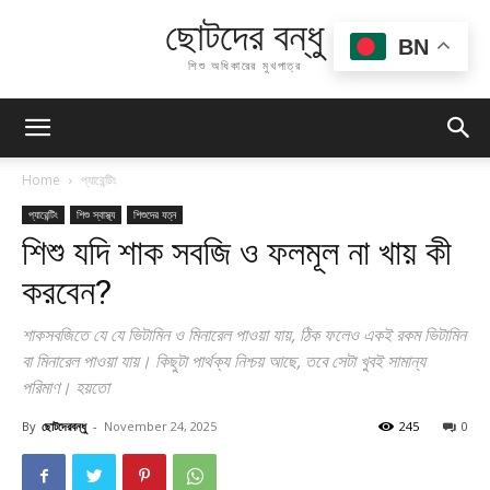
ছোটদের বন্ধু
BN
শিশু অধিকারের মুখপাত্র
Home
প্যারেন্টিং
প্যারেন্টিং
শিশু স্বাস্থ্য
শিশুদের যত্ন
শিশু যদি শাক সবজি ও ফলমূল না খায় কী
করবেন?
শাকসবজিতে যে যে ভিটামিন ও মিনারেল পাওয়া যায়, ঠিক ফলেও একই রকম ভিটামিন
বা মিনারেল পাওয়া যায়। কিছুটা পার্থক্য নিশ্চয় আছে, তবে সেটা খুবই সামান্য
পরিমাণ। হয়তো
By
ছোটদেরবন্ধু
-
November 24, 2025
245
0