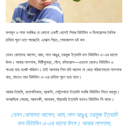
ফলমূল ও শাক সবজির যে কোনো একটি খেলেই শিশুর ভিটামিন ও মিনারেলের দৈনিক
চাহিদা পূরণ হতে পারেছবি: এলেক্স গ্রিন, পেকজেলস ডট কম
যেমন খোসাসহ আপেল, আম, লাল আঙুর, তরমুজ ইত্যাদি ফল ভিটামিন এ-এর ভালো
উৎস। আবার লালশাক, মিষ্টিকুমড়া, পেঁপে, কাঁকরোল—এগুলো থেকেও ভিটামিন এ
পাওয়া যায় যথেষ্ট পরিমাণ। তাই আপনার শিশু যদি আপেল না খেয়ে পরিমাণমতো লালশাক
খায়, তাতেও তার ভিটামিন এ-এর চাহিদা পূরণ হয়ে যাবে।
আবার টমেটো, ক্যাপসিকাম, ব্রকলি, লেটুসপাতা ইত্যাদি সবজি ভিটামিন সিতে ভরপুর।
অপরদিকে পেয়ারা, আমলকী, আনারস, স্ট্রবেরি ইত্যাদি ফলেও ভিটামিন সি থাকে।
যেমন খোসাসহ আপেল, আম, লাল আঙুর, তরমুজ ইত্যাদি
ফল ভিটামিন এ-এর ভালো উৎস। আবার লালশাক,