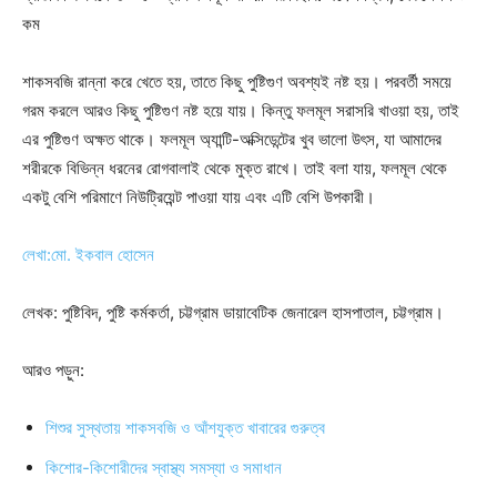
কম
শাকসবজি রান্না করে খেতে হয়, তাতে কিছু পুষ্টিগুণ অবশ্যই নষ্ট হয়। পরবর্তী সময়ে
গরম করলে আরও কিছু পুষ্টিগুণ নষ্ট হয়ে যায়। কিন্তু ফলমূল সরাসরি খাওয়া হয়, তাই
এর পুষ্টিগুণ অক্ষত থাকে। ফলমূল অ্যান্টি-অক্সিডেন্টের খুব ভালো উৎস, যা আমাদের
শরীরকে বিভিন্ন ধরনের রোগবালাই থেকে মুক্ত রাখে। তাই বলা যায়, ফলমূল থেকে
একটু বেশি পরিমাণে নিউট্রিয়েন্ট পাওয়া যায় এবং এটি বেশি উপকারী।
লেখা:মো. ইকবাল হোসেন
লেখক: পুষ্টিবিদ, পুষ্টি কর্মকর্তা, চট্টগ্রাম ডায়াবেটিক জেনারেল হাসপাতাল, চট্টগ্রাম।
আরও পড়ুন:
শিশুর সুস্থতায় শাকসবজি ও আঁশযুক্ত খাবারের গুরুত্ব
কিশোর-কিশোরীদের স্বাস্থ্য সমস্যা ও সমাধান