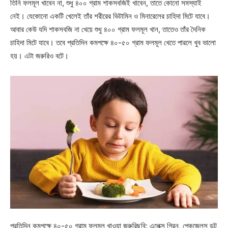
তিনি ফলমূল খাবেন না, শুধু ৪০০ গ্রাম শাকসবজিই খাবেন, তাতে কোনো সমস্যাই
নেই। যেকোনো একটি খেলেই তাঁর শরীরের ভিটামিন ও মিনারেলের চাহিদা মিটে যাবে।
আবার কেউ যদি শাকসবজি না খেয়ে শুধু ৪০০ গ্রাম ফলমূল খান, তাতেও তাঁর দৈনিক
চাহিদা মিটে যাবে। তবে প্রতিদিন কমপক্ষে ৪০-৫০ গ্রাম ফলমূল খেতে পারলে খুব ভালো
হয়। এটা জরুরিও বটে।
প্রতিদিন কমপক্ষে ৪০-৫০ গ্রাম ফলমূল খাওয়া জরুরিছবি: এলেক্স গ্রিন, পেকজেলস ডট