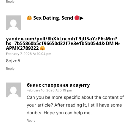
Reply
Sex Dating. Send
▶
yandex.com/poll/8hXbLncmhT9jUSaYzP6sMm?
hs=7b55860b5cf96650d32f7e3e1b5b054d& DM №
APMX2789222
February 7, 2026 At 10:04 pm
8ojzo5
Reply
бнанс створення акаунту
February 10, 2026 At 5:19 pm
Can you be more specific about the content of
your article? After reading it, I still have some
doubts. Hope you can help me.
Reply