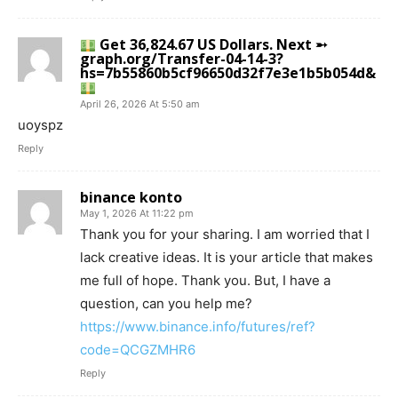
Get 36,824.67 US Dollars. Next ➵
graph.org/Transfer-04-14-3?
hs=7b55860b5cf96650d32f7e3e1b5b054d&
April 26, 2026 At 5:50 am
uoyspz
Reply
binance konto
May 1, 2026 At 11:22 pm
Thank you for your sharing. I am worried that I
lack creative ideas. It is your article that makes
me full of hope. Thank you. But, I have a
question, can you help me?
https://www.binance.info/futures/ref?
code=QCGZMHR6
Reply