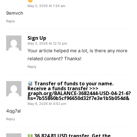
May 5, 2026 At 1:34 am
9emvch
Reply
Sign Up
May 5, 2026 At 12:12 pm
Your article helped me a lot, is there any more
related content? Thanks!
Reply
Transfer of funds to your name.
Receive a funds transfer >>>
graph.org/BALANCE-3682444-USD-04-21-6?
hs=7b55860b5cf96650d32f7e3e1b5b054d&
May 6, 2026 At 4:52 pm
4qg7al
Reply
36,824.81 USD transfer. Get the