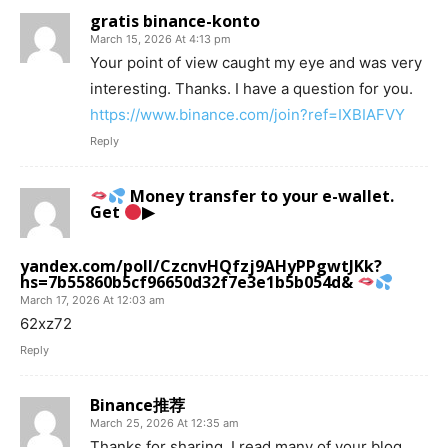
gratis binance-konto
March 15, 2026 At 4:13 pm
Your point of view caught my eye and was very
interesting. Thanks. I have a question for you.
https://www.binance.com/join?ref=IXBIAFVY
Reply
Money transfer to your e-wallet.
Get
▶
yandex.com/poll/CzcnvHQfzj9AHyPPgwtJKk?
hs=7b55860b5cf96650d32f7e3e1b5b054d&
March 17, 2026 At 12:03 am
62xz72
Reply
Binance推荐
March 25, 2026 At 12:35 am
Thanks for sharing. I read many of your blog