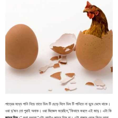
পাত্রের মধ্যে পানি নিয়ে তাতে ডিম টি ছেড়ে দিলে ডিম টি পানিতে না ডুবে ভেসে থাকে।
ওরা দু’জন তো পুরাই অবাক। ওরা জিজ্ঞেস করেছিল,”কিভাবে করলে এই জাদু। এটা কি
জাদুর ডিম
।” কথা বললো,”এটা মোটেও জাদুর ডিম না। এটা বাজার থেকে কিনে আনা