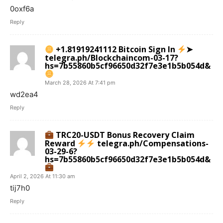
0oxf6a
Reply
+1.81919241112 Bitcoin Sign In
➤
telegra.ph/Blockchaincom-03-17?
hs=7b55860b5cf96650d32f7e3e1b5b054d&
March 28, 2026 At 7:41 pm
wd2ea4
Reply
TRC20-USDT Bonus Recovery Claim
Reward
telegra.ph/Compensations-
03-29-6?
hs=7b55860b5cf96650d32f7e3e1b5b054d&
April 2, 2026 At 11:30 am
tij7h0
Reply