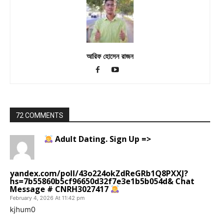
আরিফ হোসেন রাজন
72 COMMENTS
Adult Dating. Sign Up =>
yandex.com/poll/43o224okZdReGRb1Q8PXXJ?
hs=7b55860b5cf96650d32f7e3e1b5b054d& Chat
Message # CNRH3027417
February 4, 2026 At 11:42 pm
kjhum0