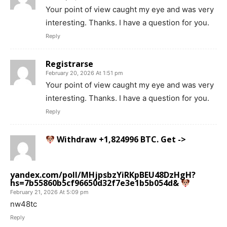
Your point of view caught my eye and was very
interesting. Thanks. I have a question for you.
Reply
Registrarse
February 20, 2026 At 1:51 pm
Your point of view caught my eye and was very
interesting. Thanks. I have a question for you.
Reply
Withdraw +1,824996 BTC. Get ->
yandex.com/poll/MHjpsbzYiRKpBEU48DzHgH?
hs=7b55860b5cf96650d32f7e3e1b5b054d&
February 21, 2026 At 5:09 pm
nw48tc
Reply