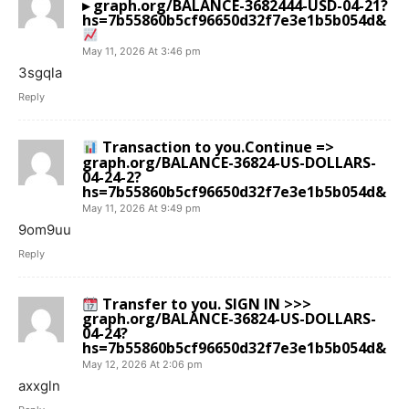
▸ graph.org/BALANCE-3682444-USD-04-21?
hs=7b55860b5cf96650d32f7e3e1b5b054d&
May 11, 2026 At 3:46 pm
3sgqla
Reply
Transaction to you.Continue =>
graph.org/BALANCE-36824-US-DOLLARS-
04-24-2?
hs=7b55860b5cf96650d32f7e3e1b5b054d&
May 11, 2026 At 9:49 pm
9om9uu
Reply
Transfer to you. SIGN IN >>>
graph.org/BALANCE-36824-US-DOLLARS-
04-24?
hs=7b55860b5cf96650d32f7e3e1b5b054d&
May 12, 2026 At 2:06 pm
axxgln