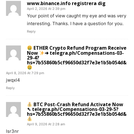
www.binance.info registrera dig
April 2, 2026 At 2:39 pm
Your point of view caught my eye and was very
interesting. Thanks. I have a question for you.
Reply
ETHER Crypto Refund Program Receive
Now
➜ telegra.ph/Compensations-03-
29-4?
hs=7b55860b5cf96650d32f7e3e1b5b054d&
April 8, 2026 At 7:29 pm
jwqxl4
Reply
BTC Post-Crash Refund Activate Now
➴ telegra.ph/Compensations-03-29-5?
hs=7b55860b5cf96650d32f7e3e1b5b054d&
April 9, 2026 At 2:28 am
lsr3nr