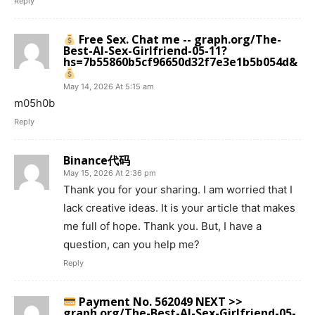
Reply
Free Sex. Chat me -- graph.org/The-
Best-AI-Sex-Girlfriend-05-11?
hs=7b55860b5cf96650d32f7e3e1b5b054d&
May 14, 2026 At 5:15 am
m05h0b
Reply
Binance代码
May 15, 2026 At 2:36 pm
Thank you for your sharing. I am worried that I
lack creative ideas. It is your article that makes
me full of hope. Thank you. But, I have a
question, can you help me?
Reply
Payment No. 562049 NEXT >>
graph.org/The-Best-AI-Sex-Girlfriend-05-