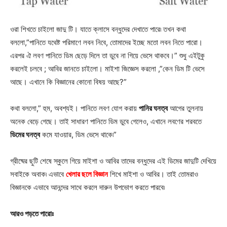
ওরা শিখতে চাইলো জাদু টি। যাতে ক্লাসে বন্ধুদের দেখাতে পারে৷ তখন কথা
বললো,”পানিতে যথেষ্ট পরিমাণে লবন নিবে, তোমাদের ইচ্ছে মতো লবন নিতে পারো।
এরপর ঐ লবণ পানিতে ডিম ছেড়ে দিলে তা ডুবে না গিয়ে ভেসে থাকবে।” শুধু এইটুকু
করলেই চলবে ; আবির জানতে চাইলো। মাইশা জিজ্ঞেস করলো ,”কেন ডিম টি ভেসে
আছে। এখানে কি বিজ্ঞানের কোনো বিষয় আছে?”
কথা বললো,” হুম, অবশ্যই। পানিতে লবণ যোগ করায়
পানির ঘনত্ব
আগের তুলনায়
অনেক বেড়ে গেছে। তাই সাধারণ পানিতে ডিম ডুবে গেলেও, এখানে লবণের শরবতে
ডিমের ঘনত্ব
কমে যাওয়ার, ডিম ভেসে থাকে৷”
গ্রীষ্মের ছুটি শেষে স্কুলে গিয়ে মাইশা ও আবির তাদের বন্ধুদের এই ডিমের জাদুটি দেখিয়ে
সবাইকে অবাক৷ এভাবে
খেলার ছলে বিজ্ঞান
শিখে মাইশা ও আবির। তাই তোমরাও
বিজ্ঞানকে এভাবে আনন্দের সাথে করলে দারুন উপভোগ করতে পারবে৷
আরও পড়তে পারোঃ