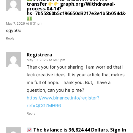
transfer
graph.org/Withdrawal-
process-04-14?
hs=7b55860b5cf96650d32f7e3e1b5b054d&
May 7, 2026 At 8:31 pm
sgyp0o
Reply
Registrera
May 10, 2026 At 6:13 pm
Thank you for your sharing. I am worried that I
lack creative ideas. It is your article that makes
me full of hope. Thank you. But, I have a
question, can you help me?
https://www.binance.info/register?
ref=QCGZMHR6
Reply
The balance is 36,824.44 Dollars. Sign In