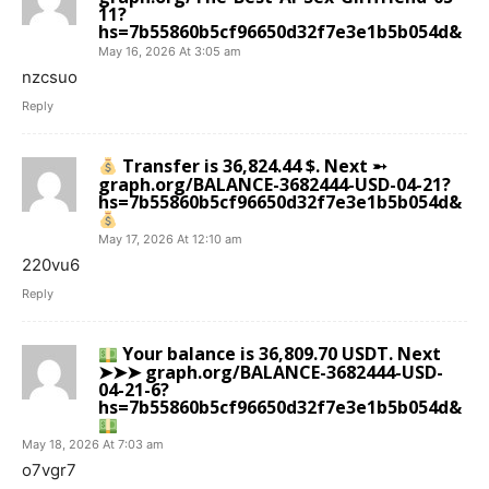
11?
hs=7b55860b5cf96650d32f7e3e1b5b054d&
May 16, 2026 At 3:05 am
nzcsuo
Reply
Transfer is 36,824.44 $. Next ➵
graph.org/BALANCE-3682444-USD-04-21?
hs=7b55860b5cf96650d32f7e3e1b5b054d&
May 17, 2026 At 12:10 am
220vu6
Reply
Your balance is 36,809.70 USDT. Next
➤➤➤ graph.org/BALANCE-3682444-USD-
04-21-6?
hs=7b55860b5cf96650d32f7e3e1b5b054d&
May 18, 2026 At 7:03 am
o7vgr7