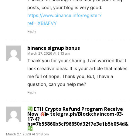
posts, cool, your blog is very good.
https://www.binance.info/register?
ref=IXBIAFVY
Reply
binance signup bonus
March 27, 2026 At 8:13 am
Thank you for your sharing. I am worried that I
lack creative ideas. It is your article that makes
me full of hope. Thank you. But, I have a
question, can you help me?
Reply
ETH Crypto Refund Program Receive
Now
▶ telegra.ph/Blockchaincom-03-
17-4?
hs=7b55860b5cf96650d32f7e3e1b5b054d&
March 27, 2026 At 3:18 pm