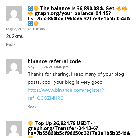
The balance is 36,890.08 $. Get
graph.org/your-balance-04-15?
hs=7b55860b5cf96650d32f7e3e1b5b054d&
May 2, 2026 At 9:38 am
2u2kmu
Reply
binance referral code
May 3, 2026 At 10:30 pm
Thanks for sharing. I read many of your blog
posts, cool, your blog is very good.
https://www.binance.com/register?
ref=QCGZMHR6
Reply
Top Up 36,824.78 USDT ⇨
graph.org/Transfer-04-13-6?
hs=7b55860b5cf96650d32f7e3e1b5b054d&