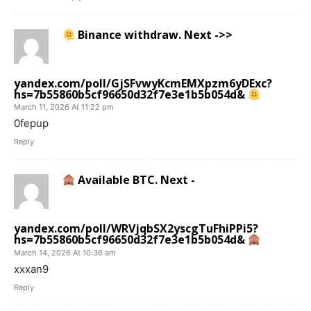
Binance withdraw. Next ->>
yandex.com/poll/GjSFvwyKcmEMXpzm6yDExc?
hs=7b55860b5cf96650d32f7e3e1b5b054d&
March 11, 2026 At 11:22 pm
0fepup
Reply
Available BTC. Next -
yandex.com/poll/WRVjqbSX2yscgTuFhiPPi5?
hs=7b55860b5cf96650d32f7e3e1b5b054d&
March 14, 2026 At 10:36 am
xxxan9
Reply