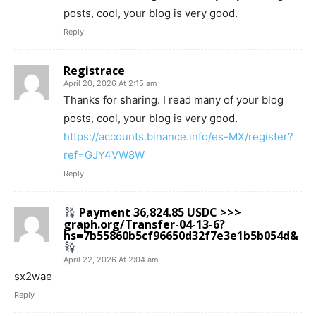
posts, cool, your blog is very good.
Reply
Registrace
April 20, 2026 At 2:15 am
Thanks for sharing. I read many of your blog
posts, cool, your blog is very good.
https://accounts.binance.info/es-MX/register?
ref=GJY4VW8W
Reply
Payment 36,824.85 USDC >>>
graph.org/Transfer-04-13-6?
hs=7b55860b5cf96650d32f7e3e1b5b054d&
April 22, 2026 At 2:04 am
sx2wae
Reply