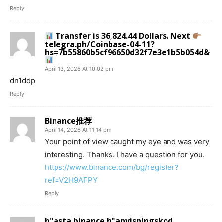
Reply
Transfer is 36,824.44 Dollars. Next
telegra.ph/Coinbase-04-11?
hs=7b55860b5cf96650d32f7e3e1b5b054d&
April 13, 2026 At 10:02 pm
dn1ddp
Reply
Binance推荐
April 14, 2026 At 11:14 pm
Your point of view caught my eye and was very
interesting. Thanks. I have a question for you.
https://www.binance.com/bg/register?
ref=V2H9AFPY
Reply
b"asta binance h"anvisningskod