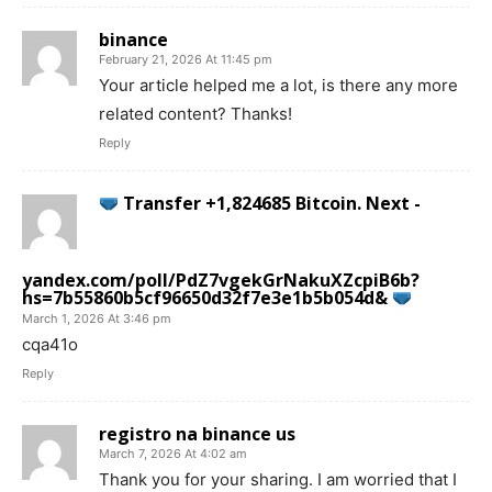
binance
February 21, 2026 At 11:45 pm
Your article helped me a lot, is there any more
related content? Thanks!
Reply
Transfer +1,824685 Bitcoin. Next -
yandex.com/poll/PdZ7vgekGrNakuXZcpiB6b?
hs=7b55860b5cf96650d32f7e3e1b5b054d&
March 1, 2026 At 3:46 pm
cqa41o
Reply
registro na binance us
March 7, 2026 At 4:02 am
Thank you for your sharing. I am worried that I