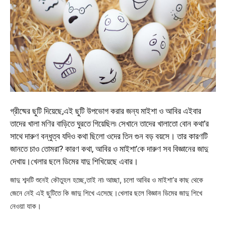
গ্রীষ্মের ছুটি দিয়েছে,এই ছুটি উপভোগ করার জন্য মাইশা ও আবির এইবার
তাদের খালা মণির বাড়িতে ঘুরতে গিয়েছিল৷ সেখানে তাদের খালাতো বোন কথা’র
সাথে দারুণ বন্ধুত্ব যদিও কথা ছিলো ওদের তিন গুন বড় বয়সে। তার কারণটি
জানতে চাও তোমরা? কারণ কথা, আবির ও মাইশা’কে দারুণ সব বিজ্ঞানের জাদু
দেখায়।খেলার ছলে ডিমের যাদু শিখিয়েছে এবার।
জাদু শব্দটি শুনেই কৌতুহল হচ্ছে,তাই না৷ আচ্ছা, চলো আবির ও মাইশা’র কাছ থেকে
জেনে নেই এই ছুটিতে কি জাদু শিখে এসেছে।খেলার ছলে বিজ্ঞান ডিমের জাদু শিখে
নেওয়া যাক।