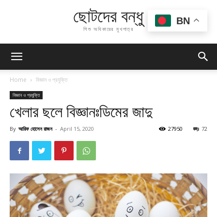
ছোটদের বন্ধু
BN
শিশু অধিকারের মুখপাত্র
Home
বিজ্ঞান ও প্রযুক্তি
বিজ্ঞান ও প্রযুক্তি
খেলার ছলে বিজ্ঞানঃডিমের জাদু
By
আরিফ হোসেন রাজন
-
April 15, 2020
27950
72