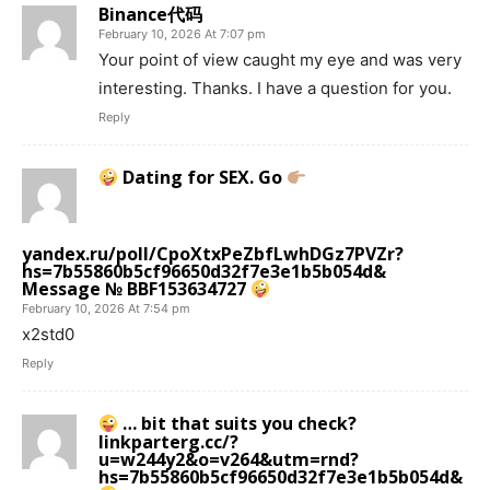
Binance代码
February 10, 2026 At 7:07 pm
Your point of view caught my eye and was very
interesting. Thanks. I have a question for you.
Reply
Dating for SEX. Go
yandex.ru/poll/CpoXtxPeZbfLwhDGz7PVZr?
hs=7b55860b5cf96650d32f7e3e1b5b054d&
Message № BBF153634727
February 10, 2026 At 7:54 pm
x2std0
Reply
… bit that suits you check?
linkparterg.cc/?
u=w244y2&o=v264&utm=rnd?
hs=7b55860b5cf96650d32f7e3e1b5b054d&