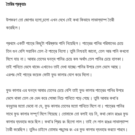
তৈরির প্রকৃয়াঃ
উপকরণ তো জোগার হলো,চলো এখন দেখে নেই কথা কিভাবে লাভাল্যাম্প তৈরী
করেছিল।
প্রথমে একটি পাত্রে কিছুটা পরিষ্কার পানি নিয়েছিল। পাত্রের পানির পরিমানের চেয়ে
তিন গুন বেশি সয়াবিন তেল ঐ পাত্রে নিলো। তুমি নিশ্চয়ই জানো, তেল আর পানি কখনো
মিশে যায় না। আবার তেলের ঘনত্ব পানির চেয়ে কম অর্থাৎ তেল পানির চেয়ে হালকা।
তাই পানিতে ভেসে থাকে৷ এখানেও তাই দেখা যাচ্ছে৷ পানির উপরে তেল ভেসে আছে।
এরপর সেই পাত্রে কয়েক ফোটা ফুড কালার যোগ করে দিলো।
ফুড কালার এর ঘনত্ব আবার তেলের চেয়ে বেশি তাই ফুড কালার পাত্রের পানির উপরে
ভেসে থাকা তেল কে ভেদ করে সোজা নিচে পানিতে পড়ে গেছে। তুমি আবার কথা’র
বন্ধুদের মতো ভেবো না যে, ফুড কালার তেলের মতো পানিতে মিশে না। পাত্রের পানির
সাথে ফুড কালার সম্পূর্ণ মিশে গিয়েছে। তোমাকে তো বলাই হয় নি, কথা কোন রঙের ফুড
কালার ব্যবহার করে ছিল। কথা’র প্রিয় রং ছিলো লাল। তাই সে লাল রঙের লাভাল্যাম্প
তৈরী করেছিল। তুমিও চাইলে তোমার পছন্দের রং এর ফুড কালার ব্যবহার করতে পারবে।