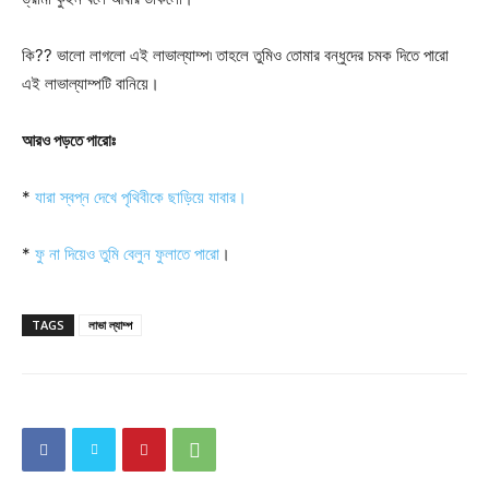
কি?? ভালো লাগলো এই লাভাল্যাম্প৷ তাহলে তুমিও তোমার বন্ধুদের চমক দিতে পারো
এই লাভাল্যাম্পটি বানিয়ে।
আরও পড়তে পারোঃ
*
যারা স্বপ্ন দেখে পৃথিবীকে ছাড়িয়ে যাবার।
*
ফু না দিয়েও তুমি বেলুন ফুলাতে পারো
।
TAGS
লাভা ল্যাম্প