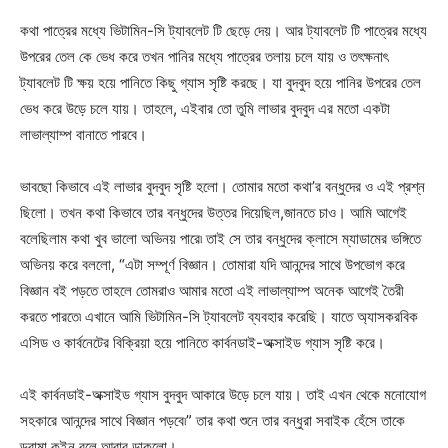
কথা পাত্রের মধ্যে ভিটামিন-সি ট্যাবলেট টি ছেড়ে দেয়। আর ট্যাবলেট টি পাত্রের মধ্যে
উপরের তেল কে ভেধ করে তখন পানির মধ্যে পাত্রের তলায় চলে যায় ও তৎক্ষনাৎ
ট্যাবলেট টি ক্ষয় হয়ে পানিতে কিছু গ্যাস সৃষ্টি করছে। যা বুদবুদ হয়ে পানির উপরের তেল
ভেধ করে উড়ে চলে যায়। তাহলে, এইবার তো তুমি লাভার বুদবুদ এর মতো একটা
লাভাল্যাম্প বানাতে পারবে।
ভাবছো কিভাবে এই লাভার বুদবুদ সৃষ্টি হলো। তোমার মতো কথা’র বন্ধুদের ও এই প্রশ্ন
ছিলো। তখন কথা কিভাবে তার বন্ধুদের উত্তর দিয়েছিল,জানতে চাও। আমি আগেই
বলেছিলাম কথা খুব ভালো অভিনয় পারে৷ তাই সে তার বন্ধুদের ক্লাসে ম্যাডামের ভঙ্গিতে
অভিনয় করে বললো, “এটা সম্পূর্ণ বিজ্ঞান। তোমারা যদি আনন্দের সাথে উপভোগ করে
বিজ্ঞান বই পড়তে তাহলে তোমরাও আমার মতো এই লাভাল্যাম্প অনেক আগেই তৈরী
করতে পারতে৷ এখানে আমি ভিটামিন-সি ট্যাবলেট ব্যবহার করেছি। যাতে অ্যাসকরবিক
এসিড ও কার্বনেটের বিক্রিয়া হয়ে পানিতে কার্বনডাই-অক্সাইড গ্যাস সৃষ্টি করে।
এই কার্বনডাই-অক্সাইড গ্যাস বুদবুদ আকারে উড়ে চলে যায়। তাই এখন থেকে মনোযোগ
সহকারে আনন্দের সাথে বিজ্ঞান পড়বে৷” তার কথা শুনে তার বন্ধুরা সবাইক হেঁসে তাকে
ড্রামা কুইন বলে আবার ডাকলো।