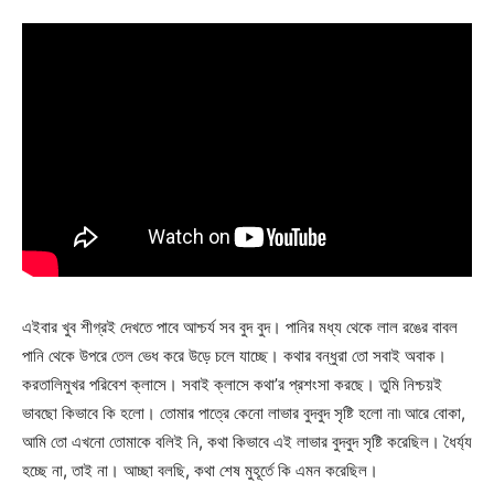
এইবার খুব শীগ্রই দেখতে পাবে আশ্চর্য সব বুদ বুদ। পানির মধ্য থেকে লাল রঙের বাবল
পানি থেকে উপরে তেল ভেধ করে উড়ে চলে যাচ্ছে। কথার বন্ধুরা তো সবাই অবাক।
করতালিমুখর পরিবেশ ক্লাসে। সবাই ক্লাসে কথা’র প্রশংসা করছে। তুমি নিশ্চয়ই
ভাবছো কিভাবে কি হলো। তোমার পাত্রে কেনো লাভার বুদবুদ সৃষ্টি হলো না৷ আরে বোকা,
আমি তো এখনো তোমাকে বলিই নি, কথা কিভাবে এই লাভার বুদবুদ সৃষ্টি করেছিল। ধৈর্য্য
হচ্ছে না, তাই না। আচ্ছা বলছি, কথা শেষ মুহূর্তে কি এমন করেছিল।