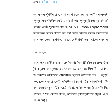
লেখাঃ
মালিহা নামলাহ
স্বপ্নবলয় পৃথিবীর গন্ডিতে আবদ্ধ থাকতে হবে, এ কথাটি স্বপ্নদ্রষ
স্বপ্ন দেখে পৃথিবীকে ছাড়িয়ে যাবার! আর স্বপ্নদ্রষ্টাদের দ্বারে
এমনই একটি সুযোগের নাম “NASA Human Exploration R
যানবাহনের মডেল বানাতে হয় যেটা চাঁদের ভূমিতে চলাচল করতে 
বাংলাদেশ থেকে অংশগ্রহণ করছে মোট চারটি দল। তাদের 
দলের সদস্যবৃন্দ
বাংলাদেশের মাটিতে বসে ৭ জন কিশোর কিশোরী চাঁদে চলাচলের উপ
ইন্টারন্যাশনাল স্কুলের এ লেভেলস (এ.এস) এর শিক্ষার্থী। আরি
বাংলাদেশের কালচারাল এম্বাসেডর হিসাবে আমেরিকা যায়। এছাড়া
ও-লেভেলস ক্যান্ডিডেট), রাফিউল আলম খান (সহ-প্রকৌশলী নটর ডে
ম্যানগ্রোভ স্কুল, স্ট্যানডার্ড নাইন), সাদীয়া আলম (মারকেটিং 
গবেষক ও সহ-রোভার চালক, অক্সফোর্ড ইন্টারন্যাশনাল স্কুল, এ 
প্রথম বর্ষ)।