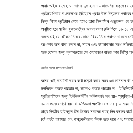
অ্যাডভাইজার মোহাম্মদ জাওয়াদুল হাসান একাডেমিয়া স্কুলের স
প্রতিযোগিতায় বাংলাদেশের ইতিহাসে প্রথম উচ্চ বিদ্যালয় পর্যা
ভিন্ন শিক্ষা প্রতিষ্ঠান থেকে হলেও তারা সিনপসিস এডুকেশন এর ত
অনুষ্ঠিত হবে মার্কিন যুক্তরাষ্ট্রের অ্যালাবামার হন্টসভিলে ১৬-
বলতে চাই যে, জীবনে নিজের কোনো বিষয় নিয়ে প্যাশন থাকলে সেটা 
অপেক্ষায় বসে থাকা চলবে না, সাহস এবং ভালোবাসার সাথে অভিযাত্
গড়ে তোলার জন্য ক্লাসরুমের চার দেয়ালেরও বাইরে আর ডিগ্রি অর্জ
জাতীয় পতাকা হাতে সাত বিজ্ঞানী
আমরা এই কনটেস্ট করার কথা চিন্তা করার সময় এর বিনিময়ে কী 
মননিবেশ করতে পারতাম না, ভালোও করতে পারতাম না। ইঞ্জিনিয়ার
প্রতিযোগিতার জন্য ইউনিভার্সিটির অভিজ্ঞতাই সব নয়- প্রযুক্তি-ব
বড় সাফল্যের পথে বয়স বা অভিজ্ঞতা অতটাও বাধা নয়। এ মন্ত্র 
মাত্র দ্বিতীয় হাইস্কুল টিম হিসাবে সকলের কাছে দিন বদলের বার্ত
চর্চা কতটা মজাদার এবং বাস্তবজীবনের নিকট হতে পারে এবং সবশ