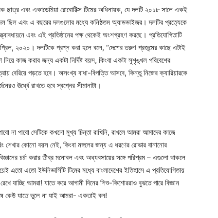
াবেক ছাত্র এবং একাডেমিয়া রোবোটিক্স টিমের অধিনায়ক, যে দলটি ২০১৮ সালে একই
য়ের দল ছিল এবং এ বছরের দলগুলোর মধ্যে কনিষ্ঠতম অ্যাডভাইজর। দলটির প্রত্যেকে
ত্ত্বাবধায়নে এবং এই প্রতিষ্ঠানের পক্ষ থেকেই অংশগ্রহণ করছে। প্রতিযোগিতাটি
১৮ এপ্রিল, ২০২০। দলটিকে প্রশ্ন করা হলে বলে, “দেশের তরুণ প্রজন্মের কাছে এটাই
নিয়ে কাজ করার জন্য একটা নির্দিষ্ট বয়স, কিংবা একটা সুশৃঙ্খল পরিবেশের
রায় বেরিয়ে পড়তে হবে। অসংখ্য বাধা-বিপত্তি আসবে, কিন্তু নিজের ক্যারিয়ারকে
নেরও ঊর্ধ্বে রাখতে হবে স্বপ্নের সীমানাটা।
পাবো না পাবো সেটিকে কখনো মুখ্য চিন্তা রাখিনি, রাখলে আমরা আমাদের কাজে
িং শেখার কোনো বয়স নেই, কিংবা মঙ্গলের জন্য এ ধরণের রোভার বানানোর
িজ্ঞানের চর্চা করার তীব্র মনোবল এবং অধ্যবসায়ের সঙ্গে পরিশ্রম – এগুলো থাকলে
নিয়েই এতো এতো ইউনিভার্সিটি টিমের মধ্যে বাংলাদেশের ইতিহাসে এ প্রতিযোগিতায়
া রেখে যাচ্ছি আমরা! যাতে করে আগামী দিনের শিশু-কিশোররাও বুঝতে পারে বিজ্ঞান
েষে কেউ যাতে ভুলে না যাই আমরা- একতাই বল!