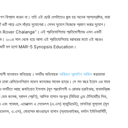
্টাগণ বিশ্বাস করেন না। তাই এই ছোট্ট দেশটাতেও জন্ম হয় অনেক স্বপ্নদ্রষ্টার, যারা
ই গুটি গুটি পায়ে এসে দাঁড়ায় সুযোগেরা। সেসব সুযোগ নিজেকে প্রমাণ করার সুযোগ।
over Chalange”। এই প্রতিযোগিতায় প্রতিযোগীদের এমন একটি
সক্ষম। ২০১৪ সাল থেকে হয়ে আসা এই প্রতিযোগিতায় বরাবরের মতো এই বছরও
মধ্যে একটি দল হলো MAR-5 Synopsis Education।
যোগী যানবাহন বানিয়েছে। দলটির অধিনায়ক
আরিয়ান আন্দালিব আজিম
করডোভা
য়ান ঢাকা রেসিডেনশিয়াল মডেল কলেজের সাবেক ছাত্র। সে গত বছর ইয়েস এর সাথে
ও দলটিতে আছে রুবাইয়েত ইসলাম (মূল প্রকৌশলী ও রোভার ড্রাইভার, ক্যামব্রিজ
ম কলেজ, দ্বাদশ শ্রেণি), আলিফ হাসান অংকুর (মিডিয়া এন্ড টেলিমেট্রি লিড,
লিড এবং গবেষক, এডেক্সেল এ লেভেলস (এ.এস) ক্যান্ডিডেট), তাসনিয়া মুস্তফা (মূল
লেভেলস, এ.এস), মোহাম্মদ জাওয়াদুল হাসান (অ্যাডভাইজর, বসটন ইউনিভার্সিটি,