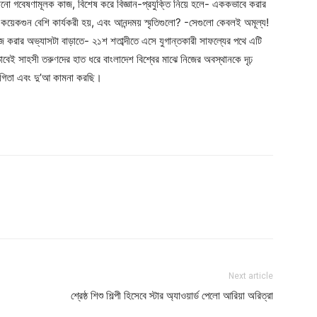
 গবেষণামূলক কাজ, বিশেষ করে বিজ্ঞান-প্রযুক্তি নিয়ে হলে- এককভাবে করার
 কয়েকগুন বেশি কার্যকরী হয়, এবং আনন্দময় স্মৃতিগুলো? -সেগুলো কেবলই অমূল্য!
ার অভ্যাসটা বাড়াতে- ২১শ শতাব্দীতে এসে যুগান্তকারী সাফল্যের পথে এটি
” এভাবেই সাহসী তরুণদের হাত ধরে বাংলাদেশ বিশ্বের মাঝে নিজের অবস্থানকে দৃঢ়
যোগিতা এবং দু’আ কামনা করছি।
Next article
শ্রেষ্ঠ শিশু শিল্পী হিসেবে স্টার অ্যাওয়ার্ড পেলো আরিয়া অরিত্রা