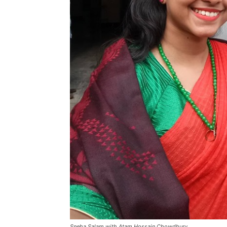
Sneha Salam with Atam Hossain Chowdhury