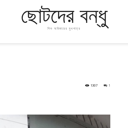
ছোটদের বন্ধু
শিশু অধিকারের মুখপাত্র
1307
1