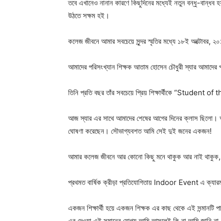
তবে এখানেও নানান কারণে কিছুদিনের মধ্যেই নতুন বন্ধু-বান্ধব হয়
উঠতে সক্ষম হই।
কলেজ জীবনে আমার সবচেয়ে সুন্দর স্মৃতির মধ্যে ১৮ই অক্টোবর,
আমাদের পরিসংখ্যান শিক্ষক আতাম হোসেন চৌধুরী স্যার আমাদের 
তিনি প্রতি বছর তাঁর সবচেয়ে প্রিয় শিক্ষার্থীকে “Student 
আজ স্যার এর সাথে আমাদের শেষের আগের দিনের ক্লাস ছিলো
ঘোষণা করেছেন। সৌভাগ্যবশত আমি সেই দুই জনের একজন!
আমার কলেজ জীবনে আর কোনো কিছু মনে থাকুক আর নাই থাকুক, দ
প্রথমত বার্ষিক ক্রীড়া প্রতিযোগিতায় Indoor Event এ ক্যার
একজন শিক্ষার্থী হয়ে একজন শিক্ষক এর কাছ থেকে এই সন্মানটি পা
এর দেওয়া এই সন্মানের যোগ্য আমি আসলেই কি না আমি জানি না