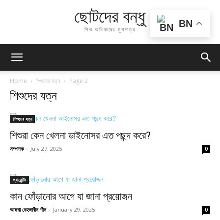
ছোটদের বন্ধু
BN
শিশু অধিকারের মুখপাত্র
Home
শিশুদের যত্ন
Page 2
শিশুদের যত্ন
শিশুদের যত্ন
শিশুরা কেন খেলনা ডাইনোসর এত পছন্দ করে?
সম্পাদক
-
July 27, 2025
0
প্যারেন্টিং
কান ফোঁড়ানোর আগে যা জানা প্রয়োজন
আফরা মেহজাবীন শীন
-
January 29, 2025
0