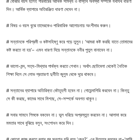
# বোঝার বয়স হলেই পরিবারের আর্থিক সামর্থ্য ও বাস্তব অবস্থা সম্পর্কে যথাযথ ধারণা
দিন। আর্থিক ব্যাপারে অতিরঞ্জিত ধারণা দেবেন না।
# বিষয় ও বয়স বুঝে তাদেরকেও পারিবারিক আলোচনায় অংশীদার করুন।
# সন্তানকে পরিশ্রমী ও কষ্টসহিষ্ণু করে গড়ে তুলুন। ‘আমরা কষ্ট করছি যাতে তোমাদের
কষ্ট করতে না হয়’− এমন ধারণা দিয়ে সন্তানকে ননীর পুতুল বানাবেন না।
# ভালো-মন্দ, সত্য-মিথ্যার পার্থক্য করতে শেখান। অর্থাৎ ছোটবেলা থেকেই নৈতিক
শিক্ষা দিলে সে লোভ প্রতারণা দুর্নীতি জুলুম থেকে দূরে থাকবে।
# সন্তানের ব্যাপারে অতিরিক্ত কৌতূহলী হবেন না। গোয়েন্দাগিরি করবেন না। কিন্তু
সে কী করছে, কাদের সাথে মিশছে, সে-সম্পর্কে অবগত থাকুন।
# সবার সামনে শিশুকে বকবেন না। ভুল ধরিয়ে অপ্রস্তুত করবেন না। আলাদা করে
মমতার সাথে বুঝিয়ে বলুন, সংশোধন করে দিন।
# কোনো কাজ করতে বলার পর সন্তান যদি বলে ‘কেন?’, এর উত্তরে বলবেন না−‘আমি