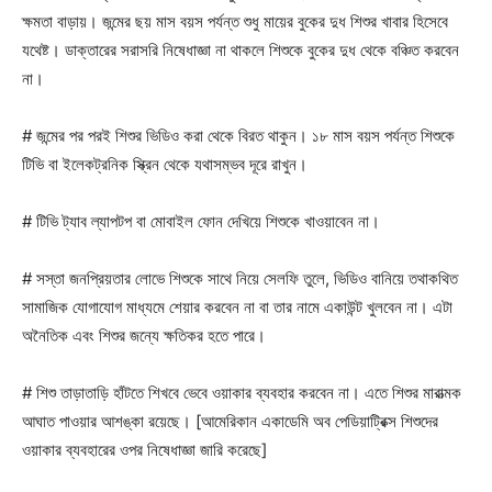
ক্ষমতা বাড়ায়। জন্মের ছয় মাস বয়স পর্যন্ত শুধু মায়ের বুকের দুধ শিশুর খাবার হিসেবে
যথেষ্ট। ডাক্তারের সরাসরি নিষেধাজ্ঞা না থাকলে শিশুকে বুকের দুধ থেকে বঞ্চিত করবেন
না।
# জন্মের পর পরই শিশুর ভিডিও করা থেকে বিরত থাকুন। ১৮ মাস বয়স পর্যন্ত শিশুকে
টিভি বা ইলেকট্রনিক স্ক্রিন থেকে যথাসম্ভব দূরে রাখুন।
# টিভি ট্যাব ল্যাপটপ বা মোবাইল ফোন দেখিয়ে শিশুকে খাওয়াবেন না।
# সস্তা জনপ্রিয়তার লোভে শিশুকে সাথে নিয়ে সেলফি তুলে, ভিডিও বানিয়ে তথাকথিত
সামাজিক যোগাযোগ মাধ্যমে শেয়ার করবেন না বা তার নামে একাউন্ট খুলবেন না। এটা
অনৈতিক এবং শিশুর জন্যে ক্ষতিকর হতে পারে।
# শিশু তাড়াতাড়ি হাঁটতে শিখবে ভেবে ওয়াকার ব্যবহার করবেন না। এতে শিশুর মারাত্মক
আঘাত পাওয়ার আশঙ্কা রয়েছে। [আমেরিকান একাডেমি অব পেডিয়াট্রিক্স শিশুদের
ওয়াকার ব্যবহারের ওপর নিষেধাজ্ঞা জারি করেছে]