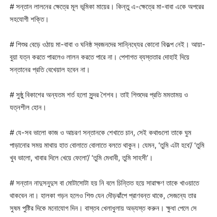
# সন্তান লালনের ক্ষেত্রে মূল ভূমিকা মায়ের। কিন্তু এ-ক্ষেত্রে মা-বাবা একে অপরের
সহযোগী শক্তি।
# শিশুর বেড়ে ওঠায় মা-বাবা ও ঘনিষ্ঠ স্বজনদের সান্নিধ্যের কোনো বিকল্প নেই। আয়া-
বুয়া যত্ন করতে পারলেও লালন করতে পারে না। পেশাগত ব্যস্ততার দোহাই দিয়ে
সন্তানের প্রতি বেখেয়াল হবেন না।
# সুষ্ঠু বিকাশের অন্যতম শর্ত হলো সুন্দর শৈশব। তাই শিশুদের প্রতি মমতাময় ও
যত্নশীল হোন।
# যে-সব ভালো কাজ ও আচরণ সন্তানকে শেখাতে চান, সেই কথাগুলো তাকে ঘুম
পাড়ানোর সময় মাথায় হাত বোলাতে বোলাতে বলতে থাকুন। যেমন, ‘তুমি এটা হবে’/ ‘তুমি
খুব ভালো, খাবার দিলে খেয়ে ফেলো’/ ‘তুমি মেধাবী, তুমি সাহসী’।
# সন্তান নাদুসনুদুস বা মোটাসোটা হয় নি বলে চিন্তিত হয়ে সারাক্ষণ তাকে খাওয়াতে
থাকবেন না। হালকা গড়ন হলেও শিশু যেন দৌড়ঝাঁপে প্রাণবন্ত থাকে, সেজন্যে তার
সুষম পুষ্টির দিকে মনোযোগ দিন। বাস্তব খেলাধুলায় অভ্যস্ত করুন। ক্ষুধা পেলে সে