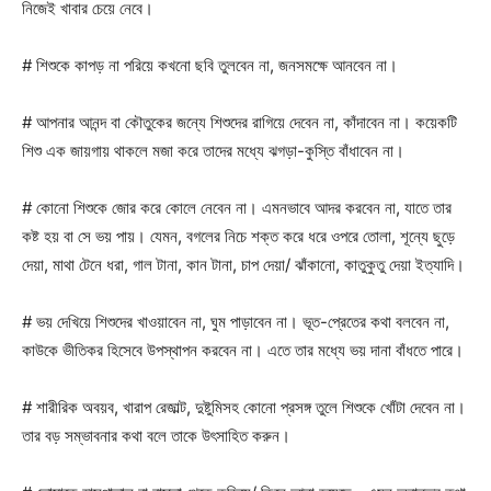
নিজেই খাবার চেয়ে নেবে।
# শিশুকে কাপড় না পরিয়ে কখনো ছবি তুলবেন না, জনসমক্ষে আনবেন না।
# আপনার আনন্দ বা কৌতুকের জন্যে শিশুদের রাগিয়ে দেবেন না, কাঁদাবেন না। কয়েকটি
শিশু এক জায়গায় থাকলে মজা করে তাদের মধ্যে ঝগড়া-কুস্তি বাঁধাবেন না।
# কোনো শিশুকে জোর করে কোলে নেবেন না। এমনভাবে আদর করবেন না, যাতে তার
কষ্ট হয় বা সে ভয় পায়। যেমন, বগলের নিচে শক্ত করে ধরে ওপরে তোলা, শূন্যে ছুড়ে
দেয়া, মাথা টেনে ধরা, গাল টানা, কান টানা, চাপ দেয়া/ ঝাঁকানো, কাতুকুতু দেয়া ইত্যাদি।
# ভয় দেখিয়ে শিশুদের খাওয়াবেন না, ঘুম পাড়াবেন না। ভূত-প্রেতের কথা বলবেন না,
কাউকে ভীতিকর হিসেবে উপস্থাপন করবেন না। এতে তার মধ্যে ভয় দানা বাঁধতে পারে।
# শারীরিক অবয়ব, খারাপ রেজাল্ট, দুষ্টুমিসহ কোনো প্রসঙ্গ তুলে শিশুকে খোঁটা দেবেন না।
তার বড় সম্ভাবনার কথা বলে তাকে উৎসাহিত করুন।