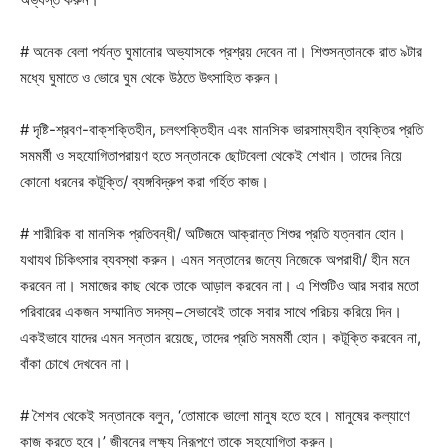
# অনেক বেলা পর্যন্ত ঘুমানোর অভ্যাসকে প্রশ্রয় দেবেন না। শিশুসন্তানকে রাত ৯টার
মধ্যে ঘুমাতে ও ভোরে ঘুম থেকে উঠতে উৎসাহিত করুন।
# দৃষ্টি-শ্রবণ-বাক্‌শক্তিহীন, চলৎশক্তিহীন এবং মানসিক ভারসাম্যহীন ব্যক্তির প্রতি
সমমর্মী ও সহযোগিতাপরায়ণ হতে সন্তানকে ছোটবেলা থেকেই শেখান। তাদের নিয়ে
কোনো ধরনের কটূক্তি/ ব্যঙ্গবিদ্রুপ করা গর্হিত কাজ।
# শারীরিক বা মানসিক প্রতিবন্ধী/ অটিজমে আক্রান্ত শিশুর প্রতি যত্নবান হোন।
যথাযথ চিকিৎসার ব্যবস্থা করুন। এমন সন্তানের জন্যে নিজেকে অপরাধী/ হীন মনে
করবেন না। সমাজের কাছ থেকে তাকে আড়াল করবেন না। এ শিশুটিও আর সবার মতো
পরিবারের একজন সম্মানিত সদস্য−সেভাবেই তাকে সবার সাথে পরিচয় করিয়ে দিন।
একইভাবে যাদের এমন সন্তান রয়েছে, তাদের প্রতি সমমর্মী হোন। কটূক্তি করবেন না,
বাঁকা চোখে দেখবেন না।
# শৈশব থেকেই সন্তানকে বলুন, ‘তোমাকে ভালো মানুষ হতে হবে। মানুষের কল্যাণে
কাজ করতে হবে।’ জীবনের লক্ষ্য নিরূপণে তাকে সহযোগিতা করুন।