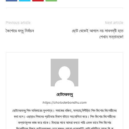
Previous article
Next article
কৈশোরে বন্ধু নির্বাচন
ছোট থেকেই আগলে নয় সাবলম্বী হতে
শেখান সন্তানকে!
ছোটদেরবন্ধু
https://chotoderbondhu.com
ছোটদেরবন্ধু শিশু অধিকারের মুখপাত্র। সমাজের বঞ্চিত, অসহায়,নিপীড়িত শিশু কিশোর কিশোরীদের
কথা বলে। এছাড়াও শিশুদের প্রতিভার বিকাশ ঘটাতে সহযোগিতা করে। শিশু কিশোর কিশোরীদের
কল্যাণমূলক কাজ করে থাকে। বিনয়ের সাথে আমরা বলতে পারি একক ভাবে শিশু কিশোর
কিশোরীদের বিষয়ে ছোটদেরবন্ধুর চেয়ে সমৃদ্ধ কোনো ওয়েবসাইট গোটা পৃথিবীতে আছে কি না