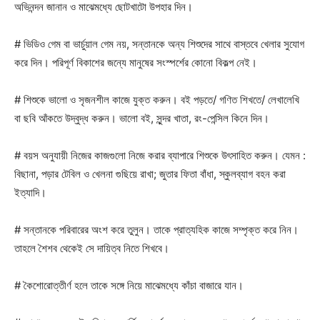
অভিনন্দন জানান ও মাঝেমধ্যে ছোটখাটো উপহার দিন।
# ভিডিও গেম বা ভার্চুয়াল গেম নয়, সন্তানকে অন্য শিশুদের সাথে বাস্তবে খেলার সুযোগ
করে দিন। পরিপূর্ণ বিকাশের জন্যে মানুষের সংস্পর্শের কোনো বিকল্প নেই।
# শিশুকে ভালো ও সৃজনশীল কাজে যুক্ত করুন। বই পড়তে/ গণিত শিখতে/ লেখালেখি
বা ছবি আঁকতে উদ্বুদ্ধ করুন। ভালো বই, সুন্দর খাতা, রং-পেন্সিল কিনে দিন।
# বয়স অনুযায়ী নিজের কাজগুলো নিজে করার ব্যাপারে শিশুকে উৎসাহিত করুন। যেমন :
বিছানা, পড়ার টেবিল ও খেলনা গুছিয়ে রাখা; জুতার ফিতা বাঁধা, স্কুলব্যাগ বহন করা
ইত্যাদি।
# সন্তানকে পরিবারের অংশ করে তুলুন। তাকে প্রাত্যহিক কাজে সম্পৃক্ত করে নিন।
তাহলে শৈশব থেকেই সে দায়িত্ব নিতে শিখবে।
# কৈশোরোত্তীর্ণ হলে তাকে সঙ্গে নিয়ে মাঝেমধ্যে কাঁচা বাজারে যান।