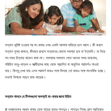
সন্তান ভূমিষ্ট হওয়ার পর মা-বাবার ওপর একটা আলাদা দায়িত্ব চলে আসে। কী করলে
সন্তান সুস্থ থাকবে, কীভাবে রাখলে সন্তানের কোনো সমস্যা হবে না ইত্যাদি। যা নিয়ে
সব সময় চিন্তায় থাকেন বাবা-মা। সমস্যার সমাধান পেতে অনেক সময় ডাক্তার,
পরিচিত বন্ধু-বান্ধব ও আত্মীয়দের কাছ থেকে প্রচলিত বা আধুনিক পরামর্শও পাওয়া
যায়। কিন্তু দেখা যায় এসব পরামর্শ কারও সঙ্গে মিলছে তো কারও সঙ্গে সাংঘর্ষিক হচ্ছে।
তখনই বিপাকে পড়েন বাবা-মায়েরা।
সন্তান পালনে যে টিপসগুলো অবশ্যই মা-বাবার জানা উচিত
# নবজাতকের প্রথম খাবার হোক মায়ের বুকের শালদুধ। শালদুধ শিশুর রোগ প্রতিরোধ