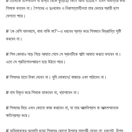
# তোমাকে হাসপাতাল বা রাস্তা থেকে কুড়িয়ে/ কিনে আনা হয়েছে− এমন অবান্তর কথা
শিশুকে বলবেন না। শৈশবের এ দুঃখবোধ ও নিরাপত্তাহীনতা তার ভেতরে স্থায়ী ছাপ
ফেলতে পারে।
# ‘কে বেশি ভালবাসে, বাবা নাকি মা?’−এ ধরনের প্রশ্ন করে শিশুমনে বিভ্রান্তি সৃষ্টি
করবেন না।
# শিশু কোথাও পড়ে গিয়ে আঘাত পেলে সে স্থানটিকে পাল্টা আঘাত করতে বলবেন না।
এতে সে প্রতিশোধপরায়ণ হয়ে উঠতে পারে।
# শিশুদের হাতে টাকা দেবেন না। মুদি দোকানে/ বাজারে একা পাঠাবেন না।
# নাম বিকৃত করে শিশুকে ডাকবেন না, খ্যাপাবেন না।
# শিশুদের দিয়ে এমন কোনো কাজ করাবেন না, যা তার আত্মবিশ্বাস বা আত্মসম্মানকে
ক্ষতিগ্রস্ত করে।
# অভিভাবকের অনুমতি ছাড়া শিশুদের কোনো উপহার সামগ্রী দেবেন না; চকলেট, চিপস,