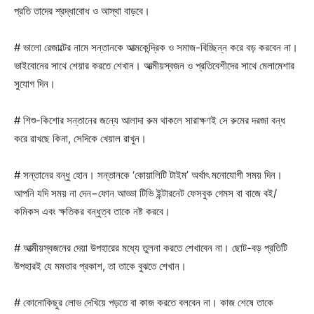
প্রতি তাদের শ্রদ্ধাবোধ ও আস্থা বাড়বে।
# ভালো রেজাল্টের নামে সন্তানকে আত্মকেন্দ্রিক ও সমাজ-বিচ্ছিন্ন করে বড় করবেন না।
ভাইবোনের সাথে শেয়ার করতে শেখান। আত্মীয়স্বজন ও প্রতিবেশীদের সাথে মেলামেশার
সুযোগ দিন।
# শিশু-কিশোর সন্তানের জন্যে আলাদা রুম থাকলে সারাক্ষণই সে রুমের দরজা বন্ধ
করে রাখছে কিনা, সেদিকে খেয়াল রাখুন।
# সন্তানের বন্ধু হোন। সন্তানকে ‘কোয়ালিটি টাইম’ অর্থাৎ মনোযোগী সময় দিন।
আপনি যদি সময় না দেন−ফোন আড্ডা টিভি ইন্টারনেট ফেসবুক গেমস বা বাজে বই/
কমিকস এবং ক্ষতিকর বন্ধুত্ব তাকে নষ্ট করবে।
# আত্মীয়স্বজনের দেয়া উপহারের মধ্যে তুলনা করতে শেখাবেন না। ছোট-বড় প্রতিটি
উপহারই যে মমতার প্রকাশ, তা তাকে বুঝতে শেখান।
# কোনোকিছুর লোভ দেখিয়ে পড়তে বা কাজ করতে বলবেন না। কাজ শেষে তাকে