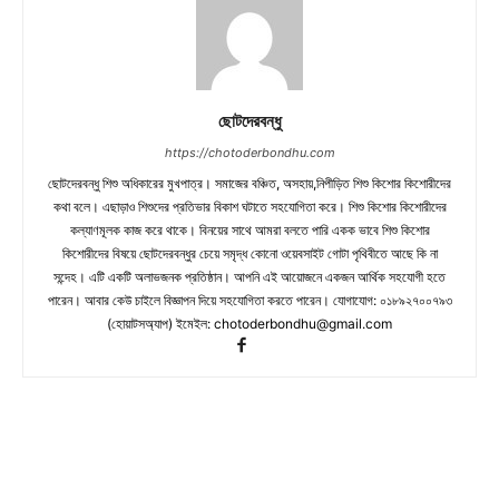
ছোটদেরবন্ধু
https://chotoderbondhu.com
ছোটদেরবন্ধু শিশু অধিকারের মুখপাত্র। সমাজের বঞ্চিত, অসহায়,নিপীড়িত শিশু কিশোর কিশোরীদের
কথা বলে। এছাড়াও শিশুদের প্রতিভার বিকাশ ঘটাতে সহযোগিতা করে। শিশু কিশোর কিশোরীদের
কল্যাণমূলক কাজ করে থাকে। বিনয়ের সাথে আমরা বলতে পারি একক ভাবে শিশু কিশোর
কিশোরীদের বিষয়ে ছোটদেরবন্ধুর চেয়ে সমৃদ্ধ কোনো ওয়েবসাইট গোটা পৃথিবীতে আছে কি না
সন্দেহ। এটি একটি অলাভজনক প্রতিষ্ঠান। আপনি এই আয়োজনে একজন আর্থিক সহযোগী হতে
পারেন। আবার কেউ চাইলে বিজ্ঞাপন দিয়ে সহযোগিতা করতে পারেন। যোগাযোগ: ০১৮৯২৭০০৭৯৩
(হোয়াটসঅ্যাপ) ইমেইল:
chotoderbondhu@gmail.com