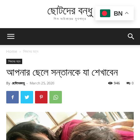
ছোটদের বন্ধু
BN
শিশু অধিকারের মুখপাত্র
Home
শিশুদের যত্ন
শিশুদের যত্ন
আপনার ছেলে সন্তানকে যা শেখাবেন
By
ছোটদেরবন্ধু
-
March 25, 2020
946
0