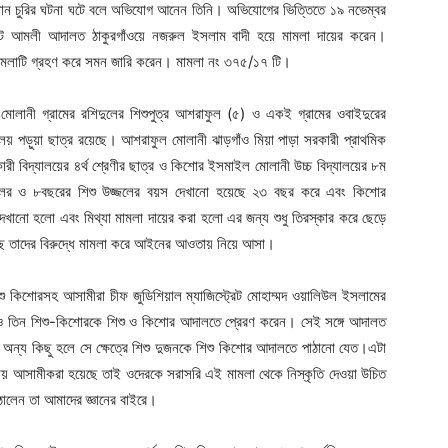
ধান চুরির ঘটনা ঘটে বলে অভিযোগ আনেন তিনি। অভিযোগের ভিত্তিতে ১৯ নভেম্বর
রেট আমলী আদালত ঠাকুরগাঁওয়ে নজরুল ইসলাম বাদী হয়ে মামলা দায়ের করেন।
 মামলাটি গ্রহণ করে সমন জারি করেন। মামলা নং ৩৭৫/১৭ টি।
োলানী গ্রামের রশিদুলের শিশুপুত্র আশরাফুল (৫) ও একই গ্রামের ওবাইদুরের
লয় পড়ুয়া ছাত্র রয়েছে। আশরাফুল মোলানী ঝাড়গাঁও মিয়া পাড়া সরকারী প্রাথমিক
কারী বিদ্যালয়ের ৪র্থ শ্রেণীর ছাত্র ও কিশোর ইসমাইল মোলানী উচ্চ বিদ্যালয়ের ৮ম
ফুলের ও ৮বছরের শিশু উজ্জলের বয়স দেখানো হয়েছে ২৩ বছর করে এবং কিশোর
ানো হলো এবং মিথ্যা মামলা দায়ের করা হলো এর জন্য শুধু তিরস্কার করে ছেড়ে
ে তাদের বিরুদ্ধে মামলা করে আইনের আওতায় নিয়ে আসা।
ু কিশোরসহ আসামীরা চীফ জুডিশিয়াল ম্যাজিস্ট্রেট মোহাম্মদ ওয়ালিউল ইসলামের
ও তিন শিশু-কিশোরকে শিশু ও কিশোর আদালতে প্রেরণ করেন। সেই সঙ্গে আদালত
অন্য কিছু হলে সে ক্ষেত্রে শিশু দুজনকে শিশু কিশোর আদালতে পাঠানো যেত।এটা
মলায় আসামীকরা হয়েছে তাই ওদেরকে সরাসরি এই মামলা থেকে নিস্কৃতি দেওয়া উচিত
ালেন তা আমাদের জ্ঞানের বাইরে।