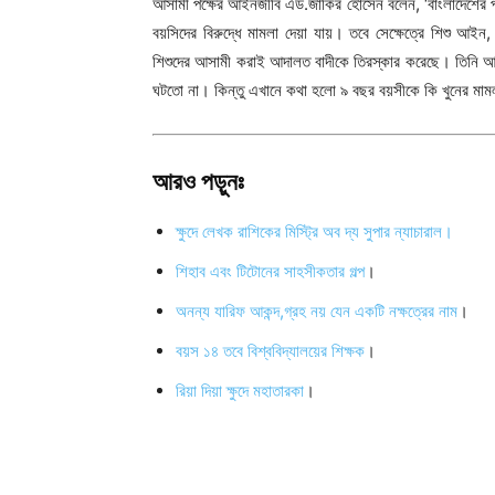
আসামী পক্ষের আইনজীবি এড.জাকির হোসেন বলেন, ‘বাংলাদেশের প্
বয়সিদের বিরুদ্ধে মামলা দেয়া যায়। তবে সেক্ষেত্রে শিশু 
শিশুদের আসামী করাই আদালত বাদীকে তিরস্কার করেছে। তিনি 
ঘটতো না। কিন্তু এখানে কথা হলো ৯ বছর বয়সীকে কি খুনের ম
আরও পড়ুনঃ
ক্ষুদে লেখক রাশিকের মিস্ট্রি অব দ্য সুপার ন্যাচারাল।
শিহাব এবং টিটোনের সাহসীকতার গল্প
।
অনন্য যারিফ আকন্দ,গ্রহ নয় যেন একটি নক্ষত্রের নাম
।
বয়স ১৪ তবে বিশ্ববিদ্যালয়ের শিক্ষক
।
রিয়া দিয়া ক্ষুদে মহাতারকা
।