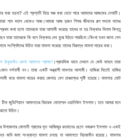
চার করা হয়না? এই প্রশ্নটি দিয়ে শুরু করা যেতে পারে আমাদের আজকের লেখাটি।
।যারা পদে বহাল থেকেও অজ্ঞ।আমরা আজ দুজন শিশুর জীবনের গল্প শুনবো যাদের
রথম কথা হলো তাদেরকে যারা আসামী করেছে তাদের না হয় ধিক্কার দিলাম কিন্তু
েছেন যারা তাদেরকে কি বলে ধিক্কার দেব বুঝে উঠতে পারছিনা।কিংবা যখন জানা গেল
সংশ্লিষ্টদের উচিত যারা মামলা করেছে তাদের বিরুদ্ধে মামলা দায়ের করা।
ছিল ঠাকুরগাঁও জেলা আদালত প্রাঙ্গণে
।প্রাথমিক ভাবে দেখলে যে কেউ ভাববে তারা
 দর্শনার্থী নন। তারা একটি সন্ত্রাসী মামলার আসামী। হাজিরা দিতেই হাজির
মী করে মামলা দায়ের করায় জেলায় বেশ চাঞ্চল্যের সৃষ্টি হয়েছে। মামলায় মোট
ছেন চীফ জুডিশিয়াল আদালতের বিচারক মোহাম্মদ ওয়ালিউল ইসলাম। তবে আমরা মনে
ড়করানো উচিত।
ঁও সদর উপজেলার মোলানী গ্রামের মৃত আজিজুর রহমানের ছেলে নজরুল ইসলাম ও একই
মধ্যে জমি জমা সংক্রান্ত মামলা চলছে যা আদালতে বিচারাধীন রয়েছে। মামলার