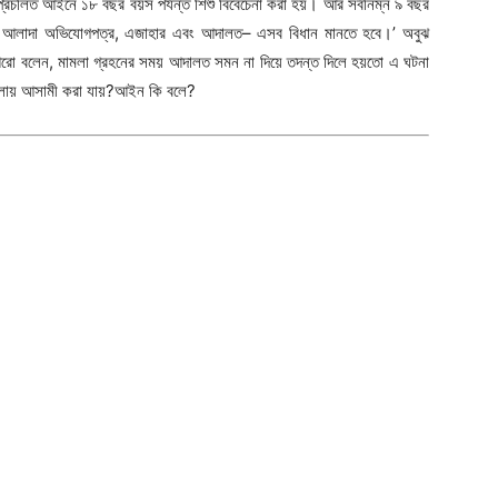
রচলিত আইনে ১৮ বছর বয়স পর্যন্ত শিশু বিবেচেনা করা হয়। আর সর্বনিম্ন ৯ বছর
আইন, আলাদা অভিযোগপত্র, এজাহার এবং আদালত– এসব বিধান মানতে হবে।’ অবুঝ
আরো বলেন, মামলা গ্রহনের সময় আদালত সমন না দিয়ে তদন্ত দিলে হয়তো এ ঘটনা
ামলায় আসামী করা যায়?আইন কি বলে?