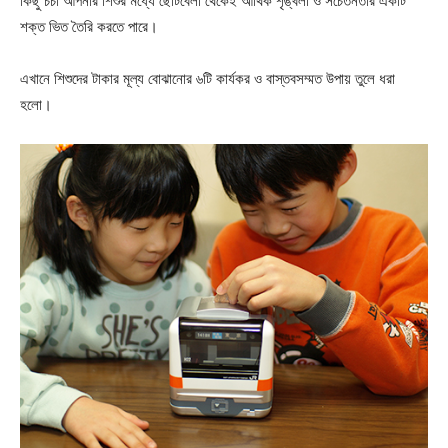
কিছু চর্চা আপনার শিশুর মধ্যে ছোটবেলা থেকেই আর্থিক শৃঙ্খলা ও সচেতনতার একটি
শক্ত ভিত তৈরি করতে পারে।
এখানে শিশুদের টাকার মূল্য বোঝানোর ৬টি কার্যকর ও বাস্তবসম্মত উপায় তুলে ধরা
হলো।