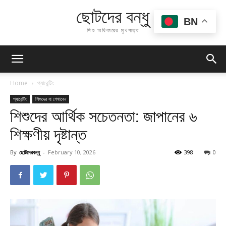
ছোটদের বন্ধু
BN
শিশু অধিকারের মুখপাত্র
Home
প্যারেন্টিং
প্যারেন্টিং
শিশুদের যা শেখাবেন
শিশুদের আর্থিক সচেতনতা: জাপানের ৬
শিক্ষণীয় দৃষ্টান্ত
By
ছোটদেরবন্ধু
-
February 10, 2026
398
0