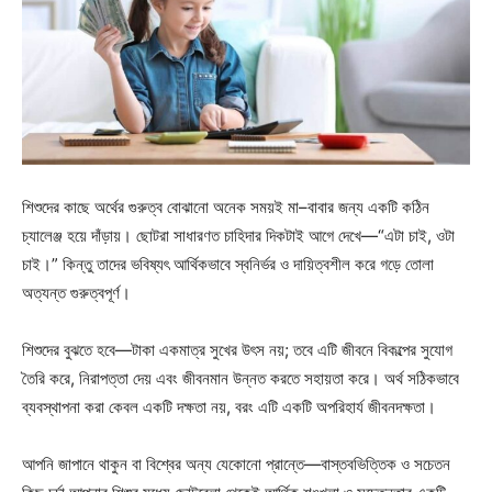
শিশুদের কাছে অর্থের গুরুত্ব বোঝানো অনেক সময়ই মা–বাবার জন্য একটি কঠিন
চ্যালেঞ্জ হয়ে দাঁড়ায়। ছোটরা সাধারণত চাহিদার দিকটাই আগে দেখে—“এটা চাই, ওটা
চাই।” কিন্তু তাদের ভবিষ্যৎ আর্থিকভাবে স্বনির্ভর ও দায়িত্বশীল করে গড়ে তোলা
অত্যন্ত গুরুত্বপূর্ণ।
শিশুদের বুঝতে হবে—টাকা একমাত্র সুখের উৎস নয়; তবে এটি জীবনে বিকল্পের সুযোগ
তৈরি করে, নিরাপত্তা দেয় এবং জীবনমান উন্নত করতে সহায়তা করে। অর্থ সঠিকভাবে
ব্যবস্থাপনা করা কেবল একটি দক্ষতা নয়, বরং এটি একটি অপরিহার্য জীবনদক্ষতা।
আপনি জাপানে থাকুন বা বিশ্বের অন্য যেকোনো প্রান্তে—বাস্তবভিত্তিক ও সচেতন