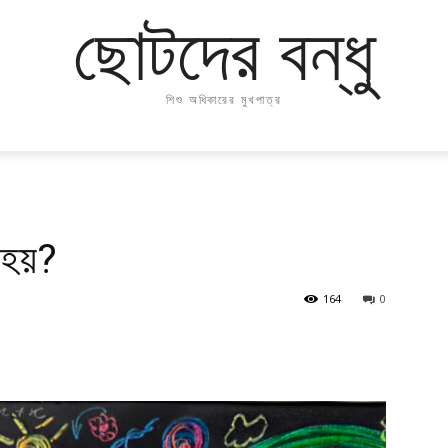
ছোটদের বন্ধু
শিশু অধিকারের মুখপাত্র
 হয়?
164
0