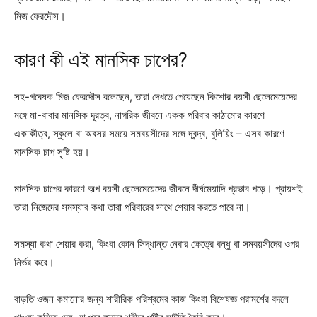
মিজ ফেরদৌস।
কারণ কী এই মানসিক চাপের?
সহ-গবেষক মিজ ফেরদৌস বলেছেন, তারা দেখতে পেয়েছেন কিশোর বয়সী ছেলেমেয়েদের
মঙ্গে মা-বাবার মানসিক দূরত্ব, নাগরিক জীবনে একক পরিবার কাঠামোর কারণে
একাকীত্ব, স্কুলে বা অবসর সময়ে সমবয়সীদের সঙ্গে দ্বন্দ্ব, বুলিয়িং – এসব কারণে
মানসিক চাপ সৃষ্টি হয়।
মানসিক চাপের কারণে অল্প বয়সী ছেলেমেয়েদের জীবনে দীর্ঘমেয়াদি প্রভাব পড়ে। প্রায়শই
তারা নিজেদের সমস্যার কথা তারা পরিবারের সাথে শেয়ার করতে পারে না।
সমস্যা কথা শেয়ার করা, কিংবা কোন সিদ্ধান্ত নেবার ক্ষেত্রে বন্ধু বা সমবয়সীদের ওপর
নির্ভর করে।
বাড়তি ওজন কমানোর জন্য শারীরিক পরিশ্রমের কাজ কিংবা বিশেষজ্ঞ পরামর্শের বদলে