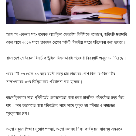
গবেষণার একজন সহ-গবেষক আমব্রিনা ফেরদৌস বিবিসিকে বলেছেন, জরিপটি মহামারি
শুরুর আগে ২০১৯ সালে ঢাকাসহ দেশের আটটি বিভাগীয় শহরে পরিচালনা করা হয়েছে।
বাংলাদেশ মেডিকেল রিসার্চ কাউন্সিল বিএমআরসি গবেষণা নিবন্ধটি অনুমোদন দিয়েছে।
গবেষণাটি ১৩ থেকে ১৯ বছর বয়সী সাড়ে চার হাজারের বেশি কিশোর-কিশোরীর
সাক্ষাৎকারের ওপর ভিত্তি করে পরিচালনা করা হয়েছে।
বয়ঃসন্ধিকালে সারা পৃথিবীতেই ছেলেমেয়েরা নানা রকম মানসিক পরিবর্তনের মধ্য দিয়ে
যায়। আর হরমোনের নানা পরিবর্তনের সাথে সাথে যুক্ত হয় পরিবার ও সমাজের
প্রত্যাশার চাপ।
ভালো স্কুলে শিক্ষার সুযোগ পাওয়া, ভালো ফলসহ শিক্ষা কার্যক্রমে সাফল্য এমনতর