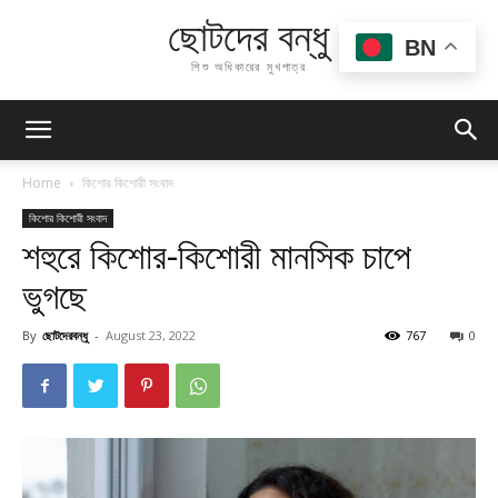
ছোটদের বন্ধু
BN
শিশু অধিকারের মুখপাত্র
Home
কিশোর কিশোরী সংবাদ
কিশোর কিশোরী সংবাদ
শহুরে কিশোর-কিশোরী মানসিক চাপে
ভুগছে
By
ছোটদেরবন্ধু
-
August 23, 2022
767
0