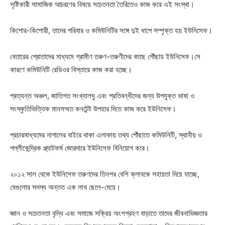
সৃষ্টিকারী সামাজিক আচরণের বিষয়ে সচেতনতা তৈরিতেও কাজ করে এই সংস্থা।
কিশোর-কিশোরী, তাদের পরিবার ও কমিউনিটির সঙ্গে দুই ধাপে সম্পৃক্ত হয় ইউনিসেফ।
বেতারের শ্রোতাদের মাধ্যমে গ্রামীণ তরুণ-তরুণীদের কাছে পৌঁছায় ইউনিসেফ।সে
কারণে কমিউনিটি রেডিওর বিস্তারে কাজ করা হচ্ছে।
প্রত্যন্ত অঞ্চল, জাতিগত সংখ্যালঘু এবং প্রতিবন্ধীদের জন্য উপযুক্ত ভাষা ও
সংস্কৃতিভিত্তিক মানসম্মত কনটেন্ট উপহার দিতে কাজ করে ইউনিসেফ।
প্রচারমাধ্যমের নাগালের বাইরে থাকা এলাকায় তথ্য পৌঁছাতে কমিউনিটি, স্থানীয় ও
পল্লীকেন্দ্রিক প্ল্যাটফর্ম জোরদারে ইউনিসেফ বিনিয়োগ করে।
২০১২ সাল থেকে ইউনিসেফ তরুণদের তিনশর বেশি ক্লাবকে সহায়তা দিয়ে যাচ্ছে,
যেগুলোর সদস্য অন্তত এক লাখ ছেলে-মেয়ে।
জ্ঞান ও সচেতনতা বৃদ্ধি এবং সমাজে সক্রিয় অংশগ্রহণ বাড়াতে তাদের জীবনাভিজ্ঞতার