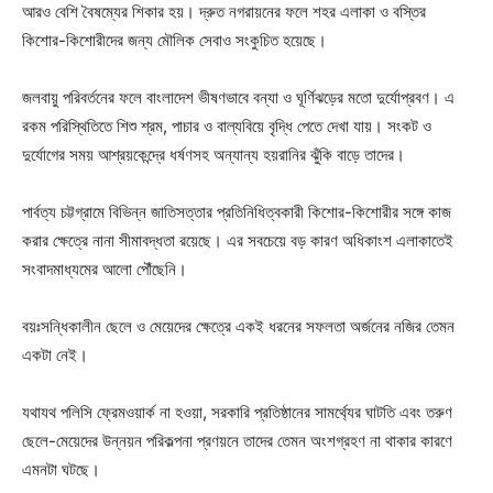
আরও বেশি বৈষম্যের শিকার হয়। দ্রুত নগরায়নের ফলে শহর এলাকা ও বস্তির
কিশোর-কিশোরীদের জন্য মৌলিক সেবাও সংকুচিত হয়েছে।
জলবায়ু পরিবর্তনের ফলে বাংলাদেশ ভীষণভাবে বন্যা ও ঘূর্ণিঝড়ের মতো দুর্যোপ্রবণ। এ
রকম পরিস্থিতিতে শিশু শ্রম, পাচার ও বাল্যবিয়ে বৃদ্ধি পেতে দেখা যায়। সংকট ও
দুর্যোগের সময় আশ্রয়কেন্দ্রে ধর্ষণসহ অন্যান্য হয়রানির ঝুঁকি বাড়ে তাদের।
পার্বত্য চট্টগ্রামে বিভিন্ন জাতিসত্তার প্রতিনিধিত্বকারী কিশোর-কিশোরীর সঙ্গে কাজ
করার ক্ষেত্রে নানা সীমাবদ্ধতা রয়েছে। এর সবচেয়ে বড় কারণ অধিকাংশ এলাকাতেই
সংবাদমাধ্যমের আলো পৌঁছেনি।
বয়ঃসন্ধিকালীন ছেলে ও মেয়েদের ক্ষেত্রে একই ধরনের সফলতা অর্জনের নজির তেমন
একটা নেই।
যথাযথ পলিসি ফ্রেমওয়ার্ক না হওয়া, সরকারি প্রতিষ্ঠানের সামর্থ্যের ঘাটতি এবং তরুণ
ছেলে-মেয়েদের উন্নয়ন পরিকল্পনা প্রণয়নে তাদের তেমন অংশগ্রহণ না থাকার কারণে
এমনটা ঘটছে।