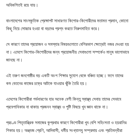
অবিকশিতই রয়ে যায়।
বাংলাদেশের সাংস্কৃতিক প্রেক্ষাপট সাধারণত কিশোর-কিশোরীদের মতামত প্রদান, কোনো
কিছু নিয়ে সোচ্চার হওয়া বা বড়দের প্রশ্ন করতে নিরুৎসাহিত করে।
সে কারণে তাদের প্রয়োজন ও সমস্যার বিষয়গুলোতে বেশিরভাগ ক্ষেত্রেই নজর দেওয়া হয়
না। এদেশে কিশোর-কিশোরীদের জন্য প্রয়োজনীয় সেবাগুলো সম্পর্কেও মানুষ ভালোভাবে
জানছে না।
এই তরুণ জনগোষ্ঠীর বড় একটি অংশ শিক্ষার সুযোগ থেকে বঞ্চিত হচ্ছে। ফলে তাদের
কম বেতনের কাজের চক্রে আটকে যাওয়ার ঝুঁকি তৈরি হয়।
এদেশের কিশোরীরা গর্ভধারণের হার অনেক বেশী কিন্তু স্বাস্থ্য সেবায় তাদের সেভাবে
প্রবেশাধিকার না থাকায় প্রজনন স্বাস্থ্য ও পুষ্টি বিষয়ে খুব জ্ঞান থাকে না।
প্রচণ্ড পিতৃতান্ত্রিক সমাজের কুপ্রথার কারণে কিশোরীরা খুব বেশি সহিংসতা ও হয়রানির
শিকার হয়। অন্ত্যজ শ্রেণি, আদিবাসী, ধর্মীয় সংখ্যালঘু সম্প্রদায় এবং প্রতিবন্ধীরা