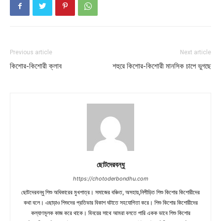
Previous article
Next article
কিশোর-কিশোরী ক্লাব
শহুরে কিশোর-কিশোরী মানসিক চাপে ভুগছে
ছোটদেরবন্ধু
https://chotoderbondhu.com
ছোটদেরবন্ধু শিশু অধিকারের মুখপাত্র। সমাজের বঞ্চিত, অসহায়,নিপীড়িত শিশু কিশোর কিশোরীদের
কথা বলে। এছাড়াও শিশুদের প্রতিভার বিকাশ ঘটাতে সহযোগিতা করে। শিশু কিশোর কিশোরীদের
কল্যাণমূলক কাজ করে থাকে। বিনয়ের সাথে আমরা বলতে পারি একক ভাবে শিশু কিশোর