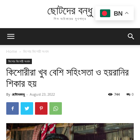
ছোটদের বন্ধু
BN
শিশু অধিকারের মুখপাত্র
Home
কিশোর কিশোরী সংবাদ
কিশোর কিশোরী সংবাদ
কিশোরীরা খুব বেশি সহিংসতা ও হয়রানির
শিকার হয়
By
ছোটদেরবন্ধু
-
August 23, 2022
744
0