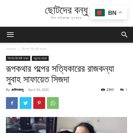
ছোটদের বন্ধু
BN
শিশু অধিকারের মুখপাত্র
Home
কিশোর কিশোরী সংবাদ
কিশোর কিশোরী সংবাদ
স্কুলের তারকা
রূপকথার গল্পের সত্যিকারের রাজকন্যা
সুবাহ সাফায়েত সিজদা
By
ছোটদেরবন্ধু
-
April 26, 2020
2395
1