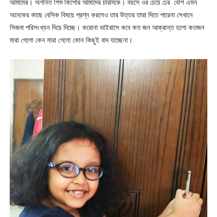
আমাদের। অগনিত শিশু কিশোর আমাদের চারদিকে। বয়সে ওর চেয়ে ঢের বেশি এমন
অনেকের কাছে বেসিক বিষয়ে প্রশ্ন করলেও তার উত্তর তারা দিতে পারেনা সেখানে
সিজদা পরিসংখ্যন দিয়ে দিচ্ছে। করোনা ভাইরাসে কবে কত জন আক্রান্ত হলো কতজন
মারা গেলো কেন মারা গেলো কোন কিছুই বাদ যাচ্ছেনা।