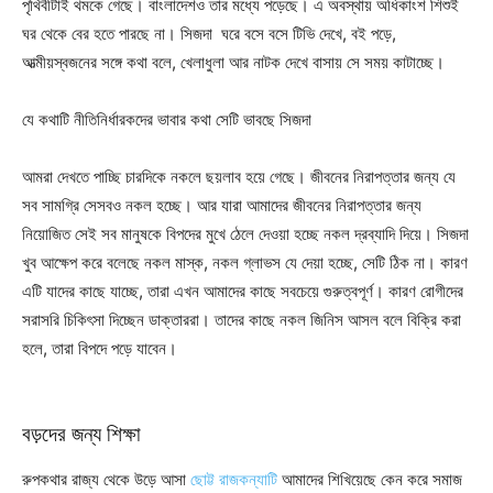
পৃথিবীটাই থমকে গেছে। বাংলাদেশও তার মধ্যে পড়েছে। এ অবস্থায় অধিকাংশ শিশুই
ঘর থেকে বের হতে পারছে না। সিজদা ঘরে বসে বসে টিভি দেখে, বই পড়ে,
আত্মীয়স্বজনের সঙ্গে কথা বলে, খেলাধুলা আর নাটক দেখে বাসায় সে সময় কাটাচ্ছে।
যে কথাটি নীতিনির্ধারকদের ভাবার কথা সেটি ভাবছে সিজদা
আমরা দেখতে পাচ্ছি চারদিকে নকলে ছয়লাব হয়ে গেছে। জীবনের নিরাপত্তার জন্য যে
সব সামগ্রি সেসবও নকল হচ্ছে। আর যারা আমাদের জীবনের নিরাপত্তার জন্য
নিয়োজিত সেই সব মানুষকে বিপদের মুখে ঠেলে দেওয়া হচ্ছে নকল দ্রব্যাদি দিয়ে। সিজদা
খুব আক্ষেপ করে বলেছে নকল মাস্ক, নকল গ্লাভস যে দেয়া হচ্ছে, সেটি ঠিক না। কারণ
এটি যাদের কাছে যাচ্ছে, তারা এখন আমাদের কাছে সবচেয়ে গুরুত্বপূর্ণ। কারণ রোগীদের
সরাসরি চিকিৎসা দিচ্ছেন ডাক্তাররা। তাদের কাছে নকল জিনিস আসল বলে বিক্রি করা
হলে, তারা বিপদে পড়ে যাবেন।
বড়দের জন্য শিক্ষা
রুপকথার রাজ্য থেকে উড়ে আসা
ছোট্ট রাজকন্যাটি
আমাদের শিখিয়েছে কেন করে সমাজ