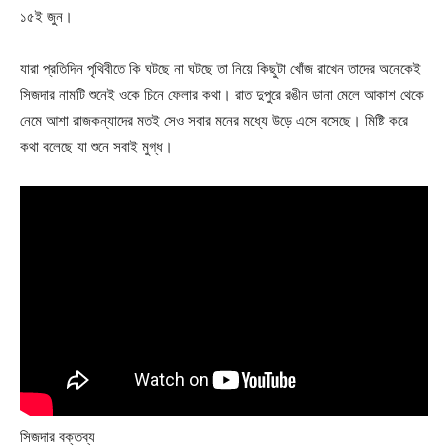
১৫ই জুন।
যারা প্রতিদিন পৃথিবীতে কি ঘটছে না ঘটছে তা নিয়ে কিছুটা খোঁজ রাখেন তাদের অনেকেই
সিজদার নামটি শুনেই ওকে চিনে ফেলার কথা। রাত দুপুরে রঙীন ডানা মেলে আকাশ থেকে
নেমে আশা রাজকন্যাদের মতই সেও সবার মনের মধ্যে উড়ে এসে বসেছে। মিষ্টি করে
কথা বলেছে যা শুনে সবাই মুগ্ধ।
সিজদার বক্তব্য