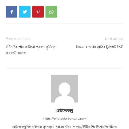
Previous article
Next article
বর্ণিল কৈশোর কাটানো প্রাঙ্গন কুমিল্লা
বিজ্ঞানের গপ্পোঃ হাতির টুথপেস্ট তৈরী
ক্যাডেট কলেজ
ছোটদেরবন্ধু
https://chotoderbondhu.com
ছোটদেরবন্ধু শিশু অধিকারের মুখপাত্র। সমাজের বঞ্চিত, অসহায়,নিপীড়িত শিশু কিশোর কিশোরীদের