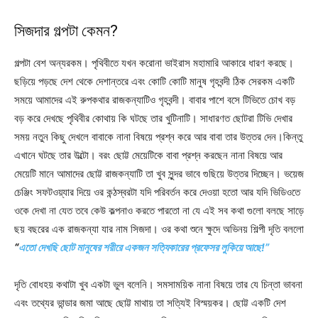
সিজদার গল্পটা কেমন?
গল্পটা বেশ অন্যরকম। পৃথিবীতে যখন করোনা ভাইরাস মহামারি আকারে ধারণ করছে।
ছড়িয়ে পড়ছে দেশ থেকে দেশান্তরে এবং কোটি কোটি মানুষ গৃহবন্দী ঠিক সেরকম একটি
সময়ে আমাদের এই রুপকথার রাজকন্যাটিও গৃহবন্দী। বাবার পাশে বসে টিভিতে চোখ বড়
বড় করে দেখছে পৃথিবীর কোথায় কি ঘটছে তার খুটিনাটি। সাধারণত ছোটরা টিভি দেখার
সময় নতুন কিছু দেখলে বাবাকে নানা বিষয়ে প্রশ্ন করে আর বাবা তার উত্তর দেন।কিন্তু
এখানে ঘটছে তার উল্টো। বরং ছোট্ট মেয়েটিকে বাবা প্রশ্ন করছেন নানা বিষয়ে আর
মেয়েটি মানে আমাদের ছোট্ট রাজকন্যাটি তা খুব সুন্দর ভাবে গুছিয়ে উত্তর দিচ্ছেন। ভয়েজ
চেঞ্জিং সফটওয়্যার দিয়ে ওর কন্ঠস্বরটা যদি পরিবর্তন করে দেওয়া হতো আর যদি ভিডিওতে
ওকে দেখা না যেত তবে কেউ কল্পনাও করতে পারতো না যে এই সব কথা গুলো বলছে সাড়ে
ছয় বছরের এক রাজকন্যা যার নাম সিজদা। ওর কথা শুনে ক্ষুদে অভিনয় শিল্পী দৃতি বললো
“
এতো দেখছি ছোট মানুষের শরীরে একজন সত্যিকারের প্রফেসর লুকিয়ে আছে!”
দৃতি বোধহয় কথাটা খুব একটা ভুল বলেনি। সমসাময়িক নানা বিষয়ে তার যে চিন্তা ভাবনা
এবং তথ্যের ভান্ডার জমা আছে ছোট্ট মাথায় তা সত্যিই বিস্ময়কর। ছোট্ট একটি দেশ