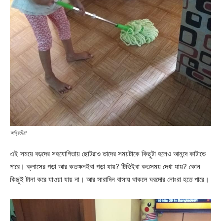
অদ্বিতীয়া
এই সময়ে বড়দের সহযোগিতায় ছোটরাও তাদের সময়টাকে কিছুটা হলেও আনন্দে কাটাতে
পারে। ক্লাসের পড়া আর কতক্ষনইবা পড়া যায়? টিভিইবা কতসময় দেখা যায়? কোন
কিছুই টানা করে যাওয়া যায় না। আর সারাদিন বাসায় থাকলে ঘরদোর নোংরা হতে পারে।