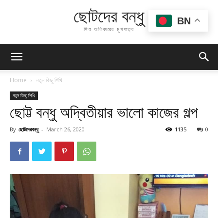
ছোটদের বন্ধু
BN
শিশু অধিকারের মুখপাত্র
Home
নতুন কিছু শিখি
নতুন কিছু শিখি
ছোট্ট বন্ধু অদ্বিতীয়ার ভালো কাজের গল্প
By
ছোটদেরবন্ধু
-
March 26, 2020
1135
0