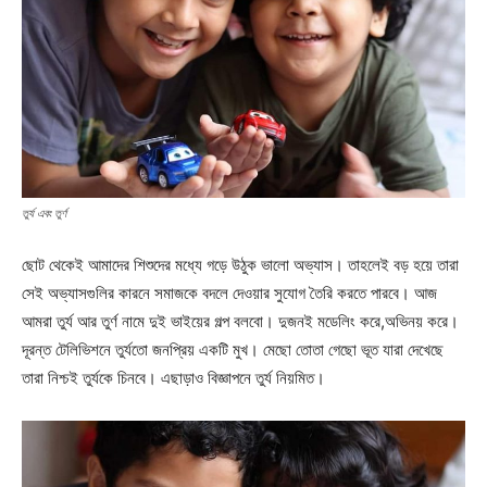
তুর্য এবং তুর্ণ
ছোট থেকেই আমাদের শিশুদের মধ্যে গড়ে উঠুক ভালো অভ্যাস। তাহলেই বড় হয়ে তারা
সেই অভ্যাসগুলির কারনে সমাজকে বদলে দেওয়ার সুযোগ তৈরি করতে পারবে। আজ
আমরা তুর্য আর তুর্ণ নামে দুই ভাইয়ের গল্প বলবো। দুজনই মডেলিং করে,অভিনয় করে।
দূরন্ত টেলিভিশনে তুর্যতো জনপ্রিয় একটি মুখ। মেছো তোতা গেছো ভূত যারা দেখেছে
তারা নিশ্চই তুর্যকে চিনবে। এছাড়াও বিজ্ঞাপনে তুর্য নিয়মিত।