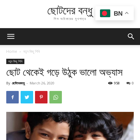
ছোটদের বন্ধু
BN
শিশু অধিকারের মুখপাত্র
Home
নতুন কিছু শিখি
নতুন কিছু শিখি
ছোট থেকেই গড়ে উঠুক ভালো অভ্যাস
By
ছোটদেরবন্ধু
-
March 26, 2020
958
0