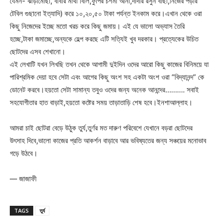
যেমন- ঝাড়ামোছা, বাবার মাথা বিলি,ফুপির চশমা আনা,দাদীর রসুন বাছা,নিজের পড়ার
টেবিল গুছানো ইত্যাদি) করে ১০,২০,৫০ টাকা পর্যন্ত ইনকাম করে।এখান থেকে ওরা
কিছু নিজেদের ইচ্ছে মতো খরচ করে কিছু জমায়। এই যে ভালো অভ্যাস তৈরি
হচ্ছে,টাকা জমাচ্ছে,অন্যকে হেল্প করছে এটি সত্যিই খুব দরকার। প্রত্যেকের উচিত
ছোটদের এসব শেখানো।
এই লেখাটি যখন লিখছি তখন থেকে আগামী দুইদিন ওদের আরো কিছু কাজের বিনিময়ে যা
পারিশ্রমিক দেয়া হবে সেটা এবং আগের কিছু অংশ সহ একটা অংশ ওরা “বিদ্যানন্দ” কে
ডোনেট করবে।হয়তো সেটা সামান্য তবুও ওদের জন্য অনেক আনন্দের………. সবাই
সহযোগীতার হাত বাড়াই,হয়তো কষ্টের সময় তাড়াতাড়ি শেষ হবে।ইনশাআল্লাহ।
আমরা চাই ছোটরা বেড়ে উঠুক তুর্য,তুর্ণর মত দারুণ পরিবেশে যেখানে বড়রা ছোটদের
উৎসাহ দিবে,ভালো কাজের প্রতি আকর্শন বাড়াবে আর ভবিষ্যতের জন্য সঞ্চয়ের মনোভাব
গড়ে উঠবে।
— জাজাফী
TAGS
তুর্য