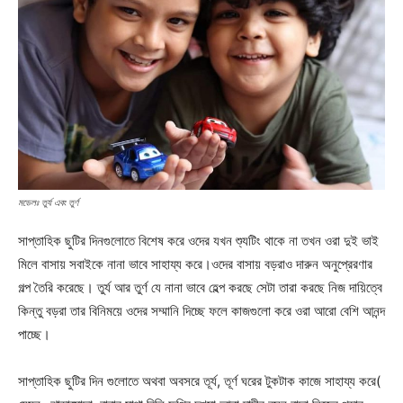
মডেলঃ তুর্য এবং তুর্ণ
সাপ্তাহিক ছুটির দিনগুলোতে বিশেষ করে ওদের যখন শ্যুটিং থাকে না তখন ওরা দুই ভাই
মিলে বাসায় সবাইকে নানা ভাবে সাহায্য করে।ওদের বাসায় বড়রাও দারুন অনুপ্রেরণার
গল্প তৈরি করেছে। তুর্য আর তুর্ণ যে নানা ভাবে হেল্প করছে সেটা তারা করছে নিজ দায়িত্বে
কিন্তু বড়রা তার বিনিময়ে ওদের সম্মানি দিচ্ছে ফলে কাজগুলো করে ওরা আরো বেশি আনন্দ
পাচ্ছে।
সাপ্তাহিক ছুটির দিন গুলোতে অথবা অবসরে তূর্য, তূর্ণ ঘরের টুকটাক কাজে সাহায্য করে(