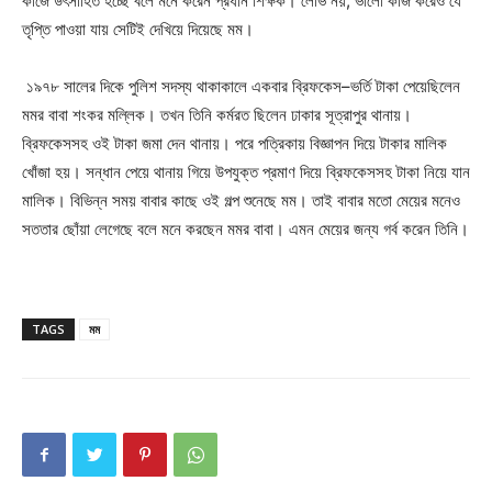
কাজে উৎসাহিত হচ্ছে বলে মনে করেন প্রধান শিক্ষক। লোভ নয়, ভালো কাজ করেও যে
তৃপ্তি পাওয়া যায় সেটিই দেখিয়ে দিয়েছে মম।
১৯৭৮ সালের দিকে পুলিশ সদস্য থাকাকালে একবার ব্রিফকেস–ভর্তি টাকা পেয়েছিলেন
মমর বাবা শংকর মল্লিক। তখন তিনি কর্মরত ছিলেন ঢাকার সূত্রাপুর থানায়।
ব্রিফকেসসহ ওই টাকা জমা দেন থানায়। পরে পত্রিকায় বিজ্ঞাপন দিয়ে টাকার মালিক
খোঁজা হয়। সন্ধান পেয়ে থানায় গিয়ে উপযুক্ত প্রমাণ দিয়ে ব্রিফকেসসহ টাকা নিয়ে যান
মালিক। বিভিন্ন সময় বাবার কাছে ওই গল্প শুনেছে মম। তাই বাবার মতো মেয়ের মনেও
সততার ছোঁয়া লেগেছে বলে মনে করছেন মমর বাবা। এমন মেয়ের জন্য গর্ব করেন তিনি।
TAGS
মম