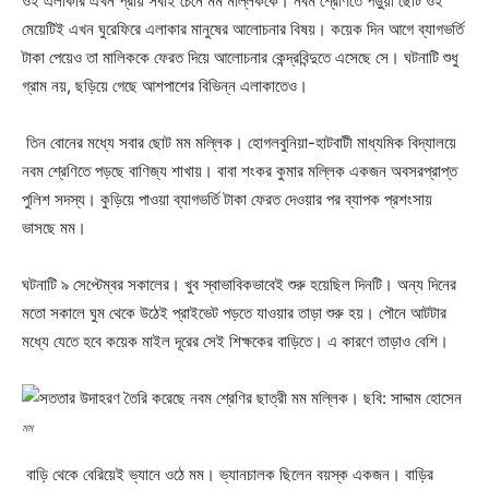
ওই এলাকার এখন প্রায় সবাই চেনে মম মল্লিককে। নবম শ্রেণিতে পড়ুয়া ছোট ওই
মেয়েটিই এখন ঘুরেফিরে এলাকার মানুষের আলোচনার বিষয়। কয়েক দিন আগে ব্যাগভর্তি
টাকা পেয়েও তা মালিককে ফেরত দিয়ে আলোচনার কেন্দ্রবিন্দুতে এসেছে সে। ঘটনাটি শুধু
গ্রাম নয়, ছড়িয়ে গেছে আশপাশের বিভিন্ন এলাকাতেও।
তিন বোনের মধ্যে সবার ছোট মম মল্লিক। হোগলবুনিয়া-হাটবাটী মাধ্যমিক বিদ্যালয়ে
নবম শ্রেণিতে পড়ছে বাণিজ্য শাখায়। বাবা শংকর কুমার মল্লিক একজন অবসরপ্রাপ্ত
পুলিশ সদস্য। কুড়িয়ে পাওয়া ব্যাগভর্তি টাকা ফেরত দেওয়ার পর ব্যাপক প্রশংসায়
ভাসছে মম।
ঘটনাটি ৯ সেপ্টেম্বর সকালের। খুব স্বাভাবিকভাবেই শুরু হয়েছিল দিনটি। অন্য দিনের
মতো সকালে ঘুম থেকে উঠেই প্রাইভেট পড়তে যাওয়ার তাড়া শুরু হয়। পৌনে আটটার
মধ্যে যেতে হবে কয়েক মাইল দূরের সেই শিক্ষকের বাড়িতে। এ কারণে তাড়াও বেশি।
মম
বাড়ি থেকে বেরিয়েই ভ্যানে ওঠে মম। ভ্যানচালক ছিলেন বয়স্ক একজন। বাড়ির