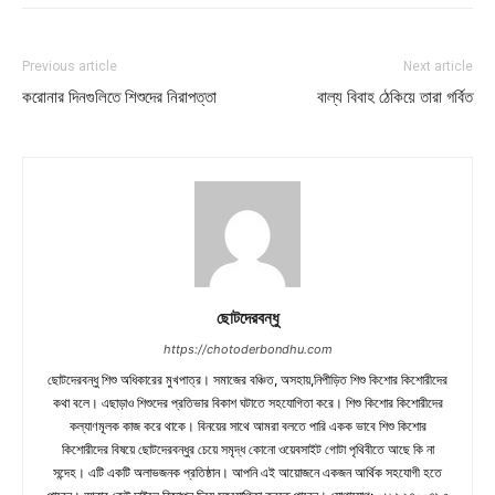
Previous article
Next article
করোনার দিনগুলিতে শিশুদের নিরাপত্তা
বাল্য বিবাহ ঠেকিয়ে তারা গর্বিত
ছোটদেরবন্ধু
https://chotoderbondhu.com
ছোটদেরবন্ধু শিশু অধিকারের মুখপাত্র। সমাজের বঞ্চিত, অসহায়,নিপীড়িত শিশু কিশোর কিশোরীদের
কথা বলে। এছাড়াও শিশুদের প্রতিভার বিকাশ ঘটাতে সহযোগিতা করে। শিশু কিশোর কিশোরীদের
কল্যাণমূলক কাজ করে থাকে। বিনয়ের সাথে আমরা বলতে পারি একক ভাবে শিশু কিশোর
কিশোরীদের বিষয়ে ছোটদেরবন্ধুর চেয়ে সমৃদ্ধ কোনো ওয়েবসাইট গোটা পৃথিবীতে আছে কি না
সন্দেহ। এটি একটি অলাভজনক প্রতিষ্ঠান। আপনি এই আয়োজনে একজন আর্থিক সহযোগী হতে