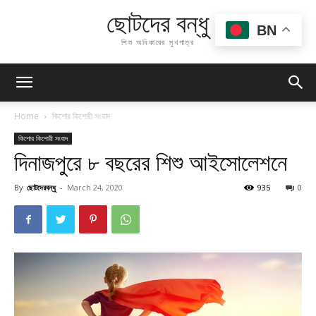
ছোটদের বন্ধু
BN
শিশু অধিকারের মুখপাত্র
Home
কিশোর কিশোরী সংবাদ
কিশোর কিশোরী সংবাদ
দিনাজপুরে ৮ বছরের শিশু আইসোলেশনে
By
ছোটদেরবন্ধু
-
March 24, 2020
935
0