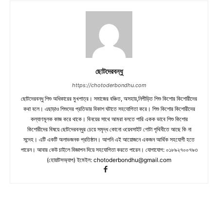
ছোটদেরবন্ধু
https://chotoderbondhu.com
ছোটদেরবন্ধু শিশু অধিকারের মুখপাত্র। সমাজের বঞ্চিত, অসহায়,নিপীড়িত শিশু কিশোর কিশোরীদের
কথা বলে। এছাড়াও শিশুদের প্রতিভার বিকাশ ঘটাতে সহযোগিতা করে। শিশু কিশোর কিশোরীদের
কল্যাণমূলক কাজ করে থাকে। বিনয়ের সাথে আমরা বলতে পারি একক ভাবে শিশু কিশোর
কিশোরীদের বিষয়ে ছোটদেরবন্ধুর চেয়ে সমৃদ্ধ কোনো ওয়েবসাইট গোটা পৃথিবীতে আছে কি না
সন্দেহ। এটি একটি অলাভজনক প্রতিষ্ঠান। আপনি এই আয়োজনে একজন আর্থিক সহযোগী হতে
পারেন। আবার কেউ চাইলে বিজ্ঞাপন দিয়ে সহযোগিতা করতে পারেন। যোগাযোগ: ০১৮৯২৭০০৭৯৩
(হোয়াটসঅ্যাপ) ইমেইল:
chotoderbondhu@gmail.com