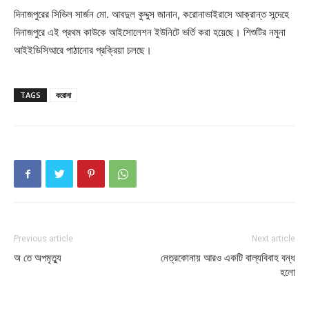
দিনাজপুরের সিভিল সার্জন মো. আবদুল কুদ্দুস জানান, করোনাভাইরাসে আক্রান্ত সন্দেহে
দিনাজপুরে এই প্রথম কাউকে আইসোলেশন ইউনিটে ভর্তি করা হয়েছে। শিশুটির নমুনা
আইইডিসিআরে পাঠানোর প্রক্রিয়া চলছে।
TAGS
করোনা
Previous article
Next article
অ তে অপমৃত্যু
নেত্রকোনায় আরও একটি বাল্যবিবাহ বন্ধ
হলো