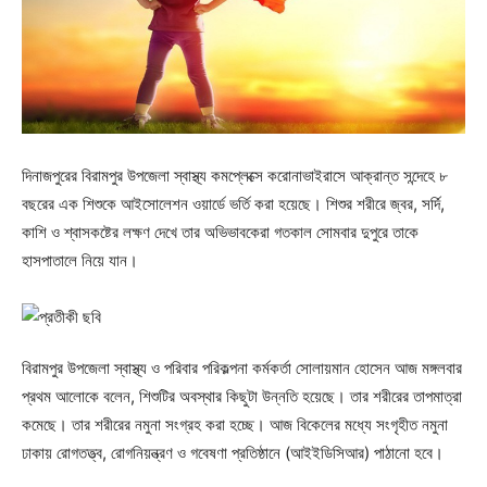
দিনাজপুরের বিরামপুর উপজেলা স্বাস্থ্য কমপ্লেক্সে করোনাভাইরাসে আক্রান্ত সন্দেহে ৮
বছরের এক শিশুকে আইসোলেশন ওয়ার্ডে ভর্তি করা হয়েছে। শিশুর শরীরে জ্বর, সর্দি,
কাশি ও শ্বাসকষ্টের লক্ষণ দেখে তার অভিভাবকেরা গতকাল সোমবার দুপুরে তাকে
হাসপাতালে নিয়ে যান।
বিরামপুর উপজেলা স্বাস্থ্য ও পরিবার পরিকল্পনা কর্মকর্তা সোলায়মান হোসেন আজ মঙ্গলবার
প্রথম আলোকে বলেন, শিশুটির অবস্থার কিছুটা উন্নতি হয়েছে। তার শরীরের তাপমাত্রা
কমেছে। তার শরীরের নমুনা সংগ্রহ করা হচ্ছে। আজ বিকেলের মধ্যে সংগৃহীত নমুনা
ঢাকায় রোগতত্ত্ব, রোগনিয়ন্ত্রণ ও গবেষণা প্রতিষ্ঠানে (আইইডিসিআর) পাঠানো হবে।