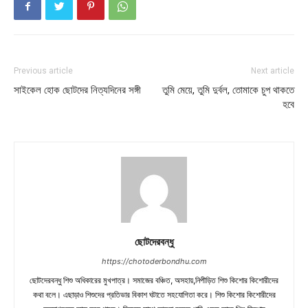
Previous article
Next article
সাইকেল হোক ছোটদের নিত্যদিনের সঙ্গী
তুমি মেয়ে, তুমি দুর্বল, তোমাকে চুপ থাকতে
হবে
ছোটদেরবন্ধু
https://chotoderbondhu.com
ছোটদেরবন্ধু শিশু অধিকারের মুখপাত্র। সমাজের বঞ্চিত, অসহায়,নিপীড়িত শিশু কিশোর কিশোরীদের
কথা বলে। এছাড়াও শিশুদের প্রতিভার বিকাশ ঘটাতে সহযোগিতা করে। শিশু কিশোর কিশোরীদের