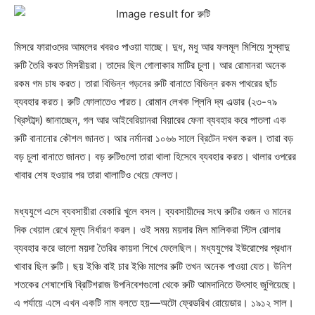
মিসরে ফারাওদের আমলের খবরও পাওয়া যাচ্ছে। দুধ, মধু আর ফলমূল মিশিয়ে সুস্বাদু
রুটি তৈরি করত মিসরীয়রা। তাদের ছিল গোলাকার মাটির চুলা। আর রোমানরা অনেক
রকম গম চাষ করত। তারা বিভিন্ন গড়নের রুটি বানাতে বিভিন্ন রকম পাথরের ছাঁচ
ব্যবহার করত। রুটি ফোলাতেও পারত। রোমান লেখক প্লিনি দ্য এল্ডার (২৩-৭৯
খ্রিস্টাব্দ) জানাচ্ছেন, গল আর আইবেরিয়ানরা বিয়ারের ফেনা ব্যবহার করে পাতলা এক
রুটি বানানোর কৌশল জানত। আর নর্মানরা ১০৬৬ সালে ব্রিটেন দখল করল। তারা বড়
বড় চুলা বানাতে জানত। বড় রুটিগুলো তারা থালা হিসেবে ব্যবহার করত। থালার ওপরের
খাবার শেষ হওয়ার পর তারা থালাটিও খেয়ে ফেলত।
মধ্যযুগে এসে ব্যবসায়ীরা বেকারি খুলে বসল। ব্যবসায়ীদের সংঘ রুটির ওজন ও মানের
দিক খেয়াল রেখে মূল্য নির্ধারণ করল। ওই সময় ময়দার মিল মালিকরা স্টিল রোলার
ব্যবহার করে ভালো ময়দা তৈরির কায়দা শিখে ফেলেছিল। মধ্যযুগের ইউরোপের প্রধান
খাবার ছিল রুটি। ছয় ইঞ্চি বাই চার ইঞ্চি মাপের রুটি তখন অনেক পাওয়া যেত। উনিশ
শতকের শেষাশেষি ব্রিটিশরাজ উপনিবেশগুলো থেকে রুটি আমদানিতে উৎসাহ জুগিয়েছে।
এ পর্যায়ে এসে এখন একটি নাম বলতে হয়—অটো ফ্রেডরিখ রোয়েডার। ১৯১২ সাল।