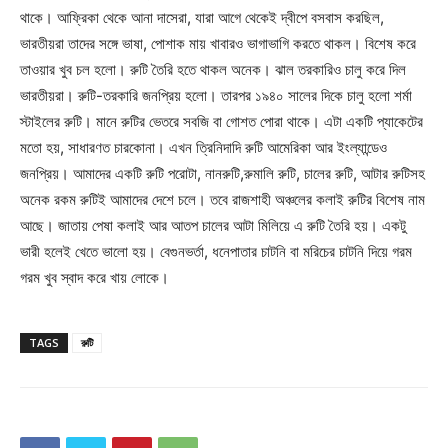
থাকে। আফ্রিকা থেকে আনা দাসেরা, যারা আগে থেকেই দ্বীপে বসবাস করছিল,
ভারতীয়রা তাদের সঙ্গে ভাষা, পোশাক মায় খাবারও ভাগাভাগি করতে থাকল। বিশেষ করে
তাওয়ার খুব চল হলো। রুটি তৈরি হতে থাকল অনেক। ঝাল তরকারিও চালু করে দিল
ভারতীয়রা। রুটি-তরকারি জনপ্রিয় হলো। তারপর ১৯৪০ সালের দিকে চালু হলো শর্মা
স্টাইলের রুটি। মানে রুটির ভেতরে সবজি বা গোশত পোরা থাকে। এটা একটি প্যাকেটের
মতো হয়, সাধারণত চারকোনা। এখন ত্রিনিদাদি রুটি আমেরিকা আর ইংল্যান্ডেও
জনপ্রিয়। আমাদের একটি রুটি পরোটা, নানরুটি,রুমালি রুটি, চালের রুটি, আটার রুটিসহ
অনেক রকম রুটিই আমাদের দেশে চলে। তবে রাজশাহী অঞ্চলের কলাই রুটির বিশেষ নাম
আছে। জাতায় পেষা কলাই আর আতপ চালের আটা মিলিয়ে এ রুটি তৈরি হয়। একটু
ভারী হলেই খেতে ভালো হয়। বেগুনভর্তা, ধনেপাতার চাটনি বা মরিচের চাটনি দিয়ে গরম
গরম খুব স্বাদ করে খায় লোকে।
TAGS
রুটি