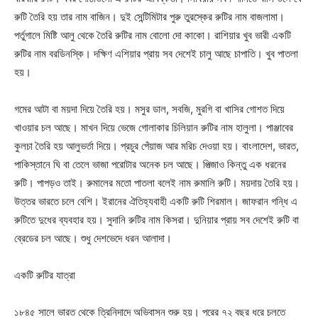
রুটি তৈরি হয় তার নাম বাজিন। দুই সেন্টিমিটার পুরু তুরস্কের রুটির নাম বাজলামা।
পর্তুগালে মিষ্টি আলু থেকে তৈরি রুটির নাম বোলো দো কাকো। রাশিয়ার খুব ভারী একটি
রুটির নাম বরডিনস্কি। দক্ষিণ এশিয়ার প্রায় সব দেশেই চালু আছে চাপাতি। খুব পাতলা
হয়।
গমের আটা বা ময়দা দিয়ে তৈরি হয়। মসুর ডাল, সবজি, মুরগি বা খাসির গোশত দিয়ে
খাওয়ার চল আছে। মাখন দিয়ে ভেজে গোলাকার চিলিয়ান রুটির নাম হালুলা। পাঞ্জাবের
কুলচা তৈরি হয় আলুভর্তা দিয়ে। প্রচুর পেঁয়াজ আর মরিচ দেওয়া হয়। বাংলাদেশ, ভারত,
পাকিস্তানে ঘি বা তেলে ভাজা পরোটার অনেক চল আছে। পিত্জাও কিন্তু এক ধরনের
রুটি। পাপড়ও তাই। রুমালের মতো পাতলা বলেই নাম রুমালি রুটি। ময়দায় তৈরি হয়।
উত্তর ভারতে চলে বেশি। ইরানের ঐতিহ্যবাহী একটি রুটি শিরমাল। জাফরান গন্ধি এ
রুটিতে দুধের ব্যবহার হয়। সুদানি রুটির নাম কিসরা। দুনিয়ার প্রায় সব দেশেই রুটি বা
ব্রেডের চল আছে। শুধু দেশভেদে ধরন আলাদা।
একটি রুটির যাত্রা
১৮৪৫ সালে ভারত থেকে ত্রিনিদাদে অভিবাসন শুরু হয়। পরের ৭২ বছর ধরে চলতে