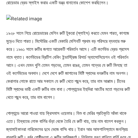
রোয়েডার ব্রেড স্লাইস করার একটি যন্ত্র বানানোর কোশেশ করছিলেন।
১৯২৮ সালে গিয়ে রোয়েডারের মেশিন রুটি টুকরো (স্লাইস) করতে যেমন পারত, কাগজে
মুড়েও দিতে পারত। মিসৌরির একটি বেকারি মেশিনটি প্রথম বড় পরিসরে ব্যবহার শুরু
করে। ১৯৬১ সালে রুটির জগতে আরেকটি পরিবর্তন আসে। এটি কর্লেউড ব্রেড প্রসেস
নামে খ্যাত। কর্লেউডের ব্রিটিশ বেকিং ইন্ডাস্ট্রিজ রিসার্চ অ্যাসোসিয়েশন ওই পরিবর্তন
আনে। এখন যেমন খুশি তেমন গড়নের, তেমন রঙের, তেমন গন্ধের যে রুটি মিলছে তা
ওই কর্লেউডের অবদান। দেশে দেশে রুটি জাপানের মিষ্টি স্বাদের বনরুটির নাম অনপন।
কেরালার লোকে রাতে আর সকালে যে রুটি খেতে পছন্দ করে, তার নাম আপ্পাম। চীনের
মিষ্টি স্বাদের ভারী একটি রুটির নাম বাবা। পোল্যান্ডের ইহুদিরা আংটির মতো গড়নের রুটি
খেতে পছন্দ করে, তার নাম বাগেল।
পোল্যান্ডে আরো পাওয়া যায় ক্রিসমাস ওয়েফার। যিশু বা মেরির প্রতিকৃতি আঁকা থাকে
এতে। তিব্বতের লোক বার্লির গুঁড়া থেকে তৈরি যে রুটি খায়, তার নাম বালেপ করকুন।
জ্যামাইকানরা নারিকেলের দুধে ভেজে বাম্মি খায়। ইরান আর আফগানিস্তানে জনপ্রিয়
বারবারি রুটি। বর্বর গোষ্ঠীগুলো এ রুটির আবিষ্কর্তা। লিবিয়ায় লবণ পানিতে বার্লি গুলে যে