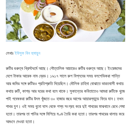
লেখাঃ
ইউসুফ বিন হুমায়ুন
রুটির গুরুত্ব খ্রিস্টধর্মে আছে। পৌত্তলিক আচারেও রুটির গুরুত্ব আছে। ইংরেজদের
দেশে টাকার আরেক নাম ব্রেড। ১৯১৭ সালে রুশ বিপ্লবের সময় বলশেভিকরা শান্তি
আর জমির সঙ্গে রুটিরও প্রতিশ্রুতি দিয়েছিল। মৌলিক চাহিদা বোঝাতে ভারতবাসী কথায়
কথায় রুটি, কাপড় আর ঘরের কথা বলে থাকে। সুকান্তের কবিতাতেও আমরা রুটিকে খুজে
পাই গবেষকরা রুটির উৎস খুঁজতে ৩০ হাজার বছর আগের আয়ারল্যান্ডে ফিরে যান। তখন
পাথর যুগ। ওই সময় বুনো ঘাস থেকে শস্য সংগ্রহ করে দুই পাথরের মাঝখানে রেখে পেষা
হতো। তারপর তা পানির সঙ্গে মিশিয়ে মণ্ড তৈরি করা হতো। তারপর পাথরের থালায় করে
আগুনে দেওয়া হতো।