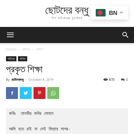
ছোটদের বন্ধু
BN
শিশু অধিকারের মুখপাত্র
Home
সাহিত্য
কবিতা
সাহিত্য
কবিতা
প্রকৃত শিক্ষা
By
ছোটদেরবন্ধু
-
October 8, 2019
873
0
কবিঃ  তানভীর কবির সোহান 
আমি হতে চাই না সেই বিদ্যার সাগর- 