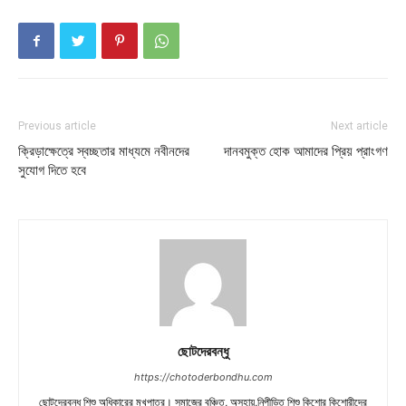
Previous article
Next article
ক্রিড়াক্ষেত্রে স্বচ্ছতার মাধ্যমে নবীনদের
দানবমুক্ত হোক আমাদের প্রিয় প্রাংগণ
সুযোগ দিতে হবে
ছোটদেরবন্ধু
https://chotoderbondhu.com
ছোটদেরবন্ধু শিশু অধিকারের মুখপাত্র। সমাজের বঞ্চিত, অসহায়,নিপীড়িত শিশু কিশোর কিশোরীদের