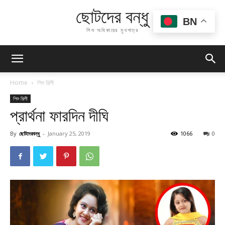
ছোটদের বন্ধু
BN
শিশু অধিকারের মুখপাত্র
Home
শিশু শিল্পী
শিশু শিল্পী
প্রার্থনা ফারদিন দীঘি
By
ছোটদেরবন্ধু
-
January 25, 2019
1066
0