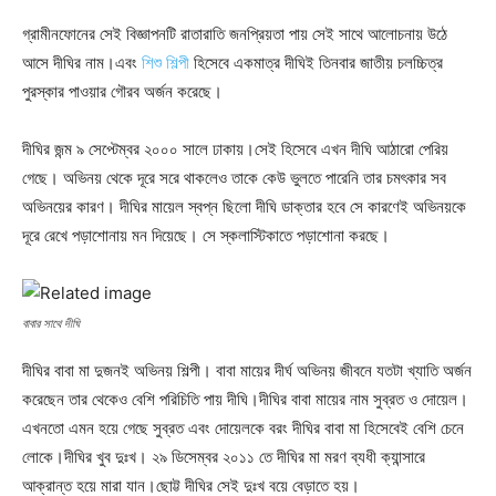
গ্রামীনফোনের সেই বিজ্ঞাপনটি রাতারাতি জনপ্রিয়তা পায় সেই সাথে আলোচনায় উঠে
আসে দীঘির নাম।এবং
শিশু শিল্পী
হিসেবে একমাত্র দীঘিই তিনবার জাতীয় চলচ্চিত্র
পুরস্কার পাওয়ার গৌরব অর্জন করেছে।
দীঘির জন্ম ৯ সেপ্টেম্বর ২০০০ সালে ঢাকায়।সেই হিসেবে এখন দীঘি আঠারো পেরিয়
গেছে। অভিনয় থেকে দূরে সরে থাকলেও তাকে কেউ ভুলতে পারেনি তার চমৎকার সব
অভিনয়ের কারণ। দীঘির মায়েল স্বপ্ন ছিলো দীঘি ডাক্তার হবে সে কারণেই অভিনয়কে
দূরে রেখে পড়াশোনায় মন দিয়েছে। সে স্কলাস্টিকাতে পড়াশোনা করছে।
বাবার সাথে দীঘি
দীঘির বাবা মা দুজনই অভিনয় শিল্পী। বাবা মায়ের দীর্ঘ অভিনয় জীবনে যতটা খ্যাতি অর্জন
করেছেন তার থেকেও বেশি পরিচিতি পায় দীঘি।দীঘির বাবা মায়ের নাম সুব্রত ও দোয়েল।
এখনতো এমন হয়ে গেছে সুব্রত এবং দোয়েলকে বরং দীঘির বাবা মা হিসেবেই বেশি চেনে
লোকে।দীঘির খুব দুঃখ। ২৯ ডিসেম্বর ২০১১ তে দীঘির মা মরণ ব্যধী ক্যান্সারে
আক্রান্ত হয়ে মারা যান।ছোট্ট দীঘির সেই দুঃখ বয়ে বেড়াতে হয়।