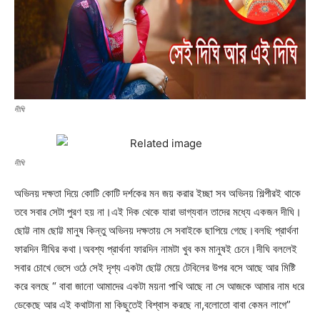
দীঘি
দীঘি
অভিনয় দক্ষতা দিয়ে কোটি কোটি দর্শকের মন জয় করার ইচ্ছা সব অভিনয় শিল্পীরই থাকে
তবে সবার সেটা পুরণ হয় না।এই দিক থেকে যারা ভাগ্যবান তাদের মধ্যে একজন দীঘি।
ছোট্ট নাম ছোট্ট মানুষ কিন্তু অভিনয় দক্ষতায় সে সবাইকে ছাপিয়ে গেছে।বলছি প্রার্থনা
ফারদিন দীঘির কথা।অবশ্য প্রার্থনা ফারদিন নামটা খুব কম মানুষই চেনে।দীঘি বললেই
সবার চোখে ভেসে ওঠে সেই দৃশ্য একটা ছোট্ট মেয়ে টেবিলের উপর বসে আছে আর মিষ্টি
করে বলছে “ বাবা জানো আমাদের একটা ময়না পাখি আছে না সে আজকে আমার নাম ধরে
ডেকেছে আর এই কথাটানা মা কিছুতেই বিশ্বাস করছে না,বলোতো বাবা কেমন লাগে”