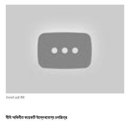
ইনসেটে ছোট্ট দীঘি
দীঘি অভিনীত
কয়েকটি
উল্লেখযোগ্য
চলচ্চিত্র