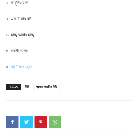
১. কাবুলিওয়ালা
২. এক টাকার বউ
৩. চাচ্চু আমার চাচ্চু
৪. স্বামী ভাগ্য
৫.
অশিক্ষিত ছেলে
TAGS
দীঘি
প্রার্থনা ফারদিন দীঘি