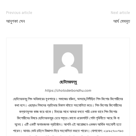
Previous article
Next article
আনুশকা সেন
আর্য মেঘদূত
ছোটদেরবন্ধু
https://chotoderbondhu.com
ছোটদেরবন্ধু শিশু অধিকারের মুখপাত্র। সমাজের বঞ্চিত, অসহায়,নিপীড়িত শিশু কিশোর কিশোরীদের
কথা বলে। এছাড়াও শিশুদের প্রতিভার বিকাশ ঘটাতে সহযোগিতা করে। শিশু কিশোর কিশোরীদের
কল্যাণমূলক কাজ করে থাকে। বিনয়ের সাথে আমরা বলতে পারি একক ভাবে শিশু কিশোর
কিশোরীদের বিষয়ে ছোটদেরবন্ধুর চেয়ে সমৃদ্ধ কোনো ওয়েবসাইট গোটা পৃথিবীতে আছে কি না
সন্দেহ। এটি একটি অলাভজনক প্রতিষ্ঠান। আপনি এই আয়োজনে একজন আর্থিক সহযোগী হতে
পারেন। আবার কেউ চাইলে বিজ্ঞাপন দিয়ে সহযোগিতা করতে পারেন। যোগাযোগ: ০১৮৯২৭০০৭৯৩