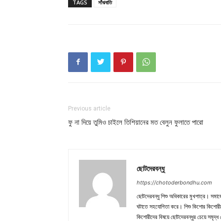
TAGS
সাঁঝবাতি
Previous article
ফু না দিয়ে তুমিও চাইলে তিশিয়ানের মত বেলুন ফুলাতে পারো
ছোটদেরবন্ধু
https://chotoderbondhu.com
ছোটদেরবন্ধু শিশু অধিকারের মুখপাত্র। সমা
ঘটাতে সহযোগিতা করে। শিশু কিশোর কিশোরী
কিশোরীদের বিষয়ে ছোটদেরবন্ধুর চেয়ে সমৃদ্