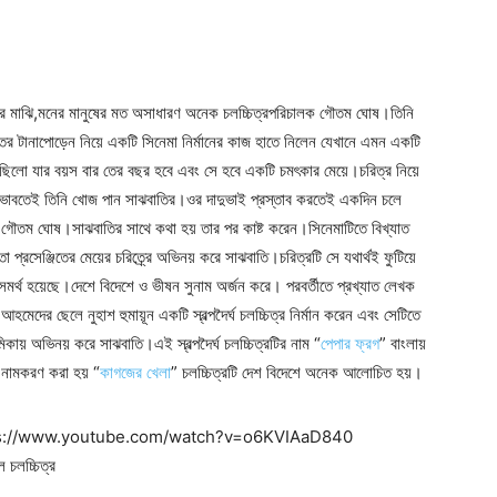
দীর মাঝি,মনের মানুষের মত অসাধারণ অনেক চলচ্চিত্রপরিচালক গৌতম ঘোষ।তিনি
তের টানাপোড়েন নিয়ে একটি সিনেমা নির্মানের কাজ হাতে নিলেন যেখানে এমন একটি
 ছিলো যার বয়স বার তের বছর হবে এবং সে হবে একটি চমৎকার মেয়ে।চরিত্র নিয়ে
ভাবতেই তিনি খোজ পান সাঝবাতির।ওর দাদুভাই প্রস্তাব করতেই একদিন চলে
গৌতম ঘোষ।সাঝবাতির সাথে কথা হয় তার পর কাষ্ট করেন।সিনেমাটিতে বিখ্যাত
া প্রসেঞ্জিতের মেয়ের চরিত্র্রে অভিনয় করে সাঝবাতি।চরিত্রটি সে যথার্থই ফুটিয়ে
সমর্থ হয়েছে।দেশে বিদেশে ও ভীষন সুনাম অর্জন করে। পরবর্তীতে প্রখ্যাত লেখক
ন আহমেদের ছেলে নুহাশ হুমায়ূন একটি স্বল্পদৈর্ঘ চলচ্চিত্র নির্মান করেন এবং সেটিতে
মিকায় অভিনয় করে সাঝবাতি।এই স্বল্পদৈর্ঘ চলচ্চিত্রটির নাম “
পেপার ফ্রগ
” বাংলায়
 নামকরণ করা হয় “
কাগজের খেলা
” চলচ্চিত্রটি দেশ বিদেশে অনেক আলোচিত হয়।
s://www.youtube.com/watch?v=o6KVIAaD840
ল চলচ্চিত্র