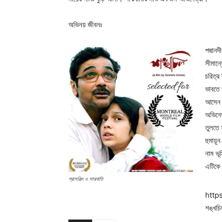
অভিনয় জীবনঃ
পদ্মান
সীমান্
চরিত্র
ভাবতে 
আসেন 
অভিনেত
তুলতে 
হুমায়ূ
নাম ভূ
এটিকে
প্রসেঞ্জিৎ ও সাঝবাতি
http
শঙ্খচি