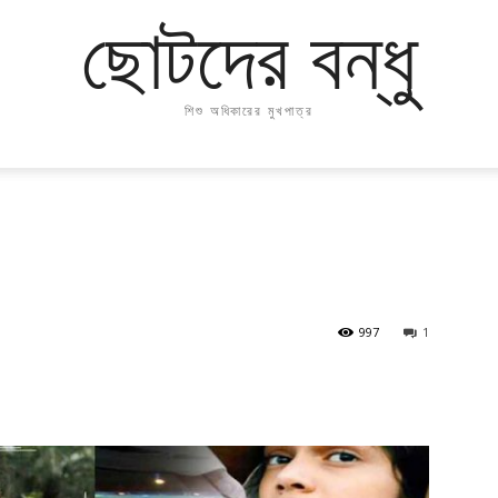
ছোটদের বন্ধু
শিশু অধিকারের মুখপাত্র
997
1