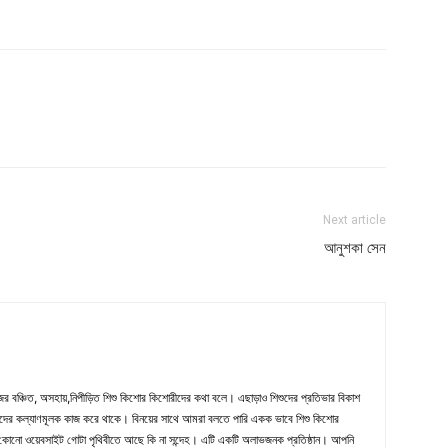
Next article
আনুশকা সেন
জের বঞ্চিত, অসহায়,নিপীড়িত শিশু কিশোর কিশোরীদের কথা বলে। এছাড়াও শিশুদের প্রতিভার বিকাশ
দের কল্যাণমূলক কাজ করে থাকে। বিনয়ের সাথে আমরা বলতে পারি একক ভাবে শিশু কিশোর
ধ কোনো ওয়েবসাইট গোটা পৃথিবীতে আছে কি না সন্দেহ। এটি একটি অলাভজনক প্রতিষ্ঠান। আপনি