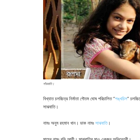
সাঁঝবাতি।
বিখ্যাত চলচ্চিত্র নির্মাতা গৌতম ঘোষ পরিচালিত “
শঙ্খচিল
” চলচ্চ
সাঝবাতি।
নামঃ অনুম রহমান খান। ডাক নামঃ
সাঝবাতি
।
মায়ের নামঃ বুড়ি আলী। সাঝবাতির মাও একজন অভিনেত্রী।