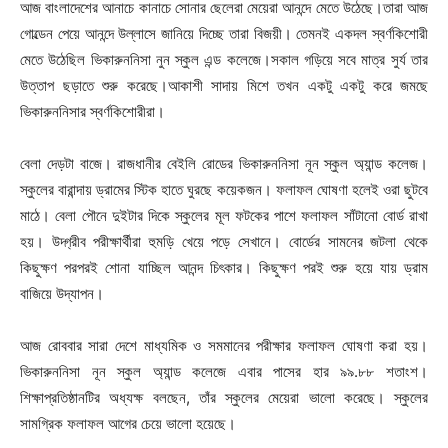
আজ বাংলাদেশের আনাচে কানাচে সোনার ছেলেরা মেয়েরা আনন্দে মেতে উঠেছে।তারা আজ
গোল্ডেন পেয়ে আনন্দে উল্লাসে জানিয়ে দিচ্ছে তারা বিজয়ী। তেমনই একদল স্বর্ণকিশোরী
মেতে উঠেছিল ভিকারুননিসা নুন স্কুল এন্ড কলেজে।সকাল গড়িয়ে সবে মাত্র সুর্য তার
উত্তাপ ছড়াতে শুরু করেছে।আকাশী সাদায় মিশে তখন একটু একটু করে জমছে
ভিকারুননিসার স্বর্ণকিশোরীরা।
বেলা দেড়টা বাজে। রাজধানীর বেইলি রোডের ভিকারুননিসা নূন স্কুল অ্যান্ড কলেজ।
স্কুলের বারান্দায় ড্রামের স্টিক হাতে ঘুরছে কয়েকজন। ফলাফল ঘোষণা হলেই ওরা ছুটবে
মাঠে। বেলা পৌনে দুইটার দিকে স্কুলের মূল ফটকের পাশে ফলাফল সাঁটানো বোর্ড রাখা
হয়। উদ্গ্রীব পরীক্ষার্থীরা হুমড়ি খেয়ে পড়ে সেখানে। বোর্ডের সামনের জটলা থেকে
কিছুক্ষণ পরপরই শোনা যাচ্ছিল আনন্দ চিৎকার। কিছুক্ষণ পরই শুরু হয়ে যায় ড্রাম
বাজিয়ে উদ্‌যাপন।
আজ রোববার সারা দেশে মাধ্যমিক ও সমমানের পরীক্ষার ফলাফল ঘোষণা করা হয়।
ভিকারুননিসা নূন স্কুল অ্যান্ড কলেজে এবার পাসের হার ৯৯.৮৮ শতাংশ।
শিক্ষাপ্রতিষ্ঠানটির অধ্যক্ষ বলছেন, তাঁর স্কুলের মেয়েরা ভালো করেছে। স্কুলের
সামগ্রিক ফলাফল আগের চেয়ে ভালো হয়েছে।