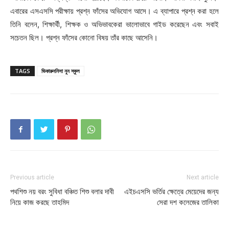
এবারের এসএসসি পরীক্ষায় প্রশ্ন ফাঁসের অভিযোগ আসে। এ ব্যাপারে প্রশ্ন করা হলে
তিনি বলেন, শিক্ষার্থী, শিক্ষক ও অভিভাবকেরা ভালোভাবে গাইড করেছেন এবং সবাই
সচেতন ছিল। প্রশ্ন ফাঁসের কোনো বিষয় তাঁর কাছে আসেনি।
TAGS
ভিকারুননিসা নুন স্কুল
Previous article
Next article
পথশিশু নয় বরং সুবিধা বঞ্চিত শিশু বলার দাবী
এইচএসসি ভর্তির ক্ষেত্রে মেয়েদের জন্য
নিয়ে কাজ করছে তাহমিদ
সেরা দশ কলেজের তালিকা