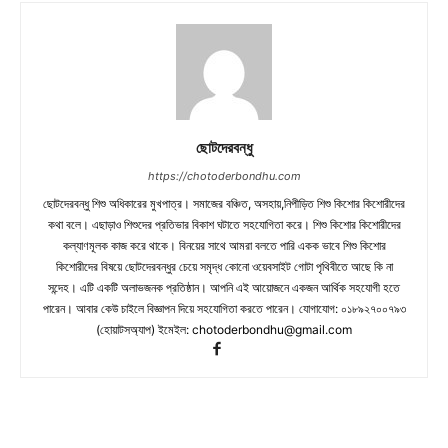
ছোটদেরবন্ধু
https://chotoderbondhu.com
ছোটদেরবন্ধু শিশু অধিকারের মুখপাত্র। সমাজের বঞ্চিত, অসহায়,নিপীড়িত শিশু কিশোর কিশোরীদের
কথা বলে। এছাড়াও শিশুদের প্রতিভার বিকাশ ঘটাতে সহযোগিতা করে। শিশু কিশোর কিশোরীদের
কল্যাণমূলক কাজ করে থাকে। বিনয়ের সাথে আমরা বলতে পারি একক ভাবে শিশু কিশোর
কিশোরীদের বিষয়ে ছোটদেরবন্ধুর চেয়ে সমৃদ্ধ কোনো ওয়েবসাইট গোটা পৃথিবীতে আছে কি না
সন্দেহ। এটি একটি অলাভজনক প্রতিষ্ঠান। আপনি এই আয়োজনে একজন আর্থিক সহযোগী হতে
পারেন। আবার কেউ চাইলে বিজ্ঞাপন দিয়ে সহযোগিতা করতে পারেন। যোগাযোগ: ০১৮৯২৭০০৭৯৩
(হোয়াটসঅ্যাপ) ইমেইল:
chotoderbondhu@gmail.com