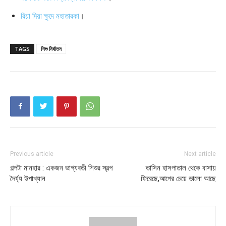
রিয়া দিয়া ক্ষুদে মহাতারকা
।
TAGS
শিশু নির্যাতন
Previous article
Next article
গল্পটা মানহার : একজন ভাগ্যবতী শিশুর স্বল্প
তাসিন হাসপাতাল থেকে বাসায়
দৈর্য্য উপাখ্যান
ফিরেছে,আগের চেয়ে ভালো আছে