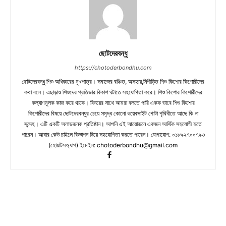
ছোটদেরবন্ধু
https://chotoderbondhu.com
ছোটদেরবন্ধু শিশু অধিকারের মুখপাত্র। সমাজের বঞ্চিত, অসহায়,নিপীড়িত শিশু কিশোর কিশোরীদের
কথা বলে। এছাড়াও শিশুদের প্রতিভার বিকাশ ঘটাতে সহযোগিতা করে। শিশু কিশোর কিশোরীদের
কল্যাণমূলক কাজ করে থাকে। বিনয়ের সাথে আমরা বলতে পারি একক ভাবে শিশু কিশোর
কিশোরীদের বিষয়ে ছোটদেরবন্ধুর চেয়ে সমৃদ্ধ কোনো ওয়েবসাইট গোটা পৃথিবীতে আছে কি না
সন্দেহ। এটি একটি অলাভজনক প্রতিষ্ঠান। আপনি এই আয়োজনে একজন আর্থিক সহযোগী হতে
পারেন। আবার কেউ চাইলে বিজ্ঞাপন দিয়ে সহযোগিতা করতে পারেন। যোগাযোগ: ০১৮৯২৭০০৭৯৩
(হোয়াটসঅ্যাপ) ইমেইল:
chotoderbondhu@gmail.com