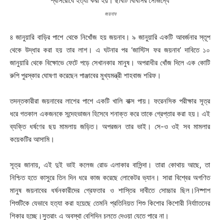
জয়নাব
৪ জানুয়ারি বাড়ির পাশে থেকে নিখোঁজ হয় জয়নাব। ৯ জানুয়ারি একটি আবর্জনার স্তূপ
থেকে উদ্ধার করা হয় তার লাশ। এ ঘটনার পর ‘জাস্টিস ফর জয়নাব’ দাবিতে ১০
জানুয়ারি থেকে বিক্ষোভে ফেটে পড়ে সেখানকার মানুষ। অপরাধীর খোঁজ দিলে এক কোটি
রুপি পুরস্কার ঘোষণা করেছেন পাঞ্জাবের মুখ্যমন্ত্রী শাহবাজ শরিফ।
তদন্তকারীরা জয়নাবের লাশের পাশে একটি খালি বাক্স পায়। ফরেনসিক পরীক্ষার সূত্র
ধরে গতকাল একজনকে সন্দেহভাজন হিসেবে শনাক্ত করে তাকে গ্রেপ্তার করা হয়। এই
ব্যক্তি ধর্ষণের ছয় মামলায় জড়িত। অপরজন তার ভাই। সে-ও ওই সব মামলার
কয়েকটির আসামি।
সূত্র জানায়, এই দুই ভাই কলেজ রোড এলাকার বাসিন্দা। তারা কোথায় আছে, তা
নিশ্চিত হতে কাসুরে তিন দিন ধরে কাজ করেছে লোকেটর ভ্যান। সারা বিশ্বের অগণিত
মানুষ জয়নাবের ধর্ষনকারীদের গ্রেফতার ও শাস্তির দাবীতে সোচ্চার ছিল।নিষ্পাপ
শিশুটিকে যেভাবে হত্যা করা হয়েছে তেমনি প্রতিনিয়ত শিশু কিশোর কিশোরী নির্যাাতনের
শিকার হচ্ছে।সুতরাং এ অবস্থা বেশিদিন চলতে দেওয়া যেতে পারে না।