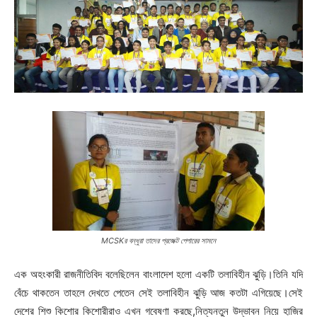
MCSKর বন্ধুরা তাদের প্রজেক্ট পেপারের সামনে
এক অহংকারী রাজনীতিবিদ বলেছিলেন বাংলাদেশ হলো একটি তলাবিহীন ঝুড়ি।তিনি যদি
বেঁচে থাকতেন তাহলে দেখতে পেতেন সেই তলাবিহীন ঝুড়ি আজ কতটা এগিয়েছে।সেই
দেশের শিশু কিশোর কিশোরীরাও এখন গবেষণা করছে,নিত্যনতুন উদ্ভাবন নিয়ে হাজির