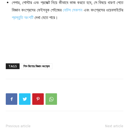
পেপার, পোস্টার এবং প্রজেক্ট নিয়ে কীভাবে কাজ করতে হবে, সে বিষয়ে ধারণা পেতে
বিজ্ঞান কংগ্রেসের ফেইসবুক পেইজের
নোটস সেকশন
এবং কংগ্রেসের ওয়েবসাইটের
প্রস্তুতি অংশটি
দেখা যেতে পারে।
TAGS
শিশু কিশোর বিজ্ঞান কংগ্রেস
Previous article
Next article