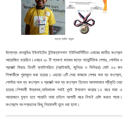
অনন্য যারিফ আকন্দ
উল্লেখ্য ধানমন্ডির ইউনাইটেড ইন্টারন্যাশনাল ইউনিভার্সিটিতে এবারের জাতীয় কংগ্রেস
আয়োজিত হয়েছিল।এবছর ২৮ টি গবেষণা কাজের জন্যে সায়েন্টিফিক পেপার, পোস্টার ও
প্রজেক্ট বিষয়ে তিনটি ক্যাটাগরিতে (প্রাইমারি, জুনিয়র ও সিনিয়র) মোট ৫৬ জন
শিক্ষার্থীকে পুরস্কৃত করা হয়েছে। এছাড়া ৩টি সেরা কাজকে পেপার অফ দ্য কংগ্রেস,
পোস্টার অফ দ্য কংগ্রেস ও প্রজেক্ট অফ দ্য কংগ্রেস হিসেবে আলাদাভাবে স্বীকৃতি দেয়া
হয়েছে।শিক্ষার্থী উদ্ভাবক,অভিভাবক সবাই খুবই উপভোগ করেছে।এ বছর যারা এ
আয়োজনে যুক্ত হতে পারোনি তারা চাইলে আগামী বছর নিশ্চই চেষ্টা করতে পারো।
কংগ্রেসে অংশগ্রহনের কিছু নিয়মাবলী তুলে ধরা হলো।