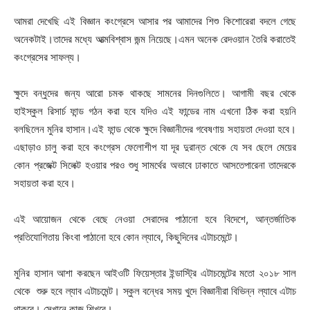
আমরা দেখেছি এই বিজ্ঞান কংগ্রেসে আসার পর আমাদের শিশু কিশোরেরা বদলে গেছে
অনেকটাই।তাদের মধ্যে আত্মবিশ্বাস জন্ম নিয়েছে।এমন অনেক রেদওয়ান তৈরি করাতেই
কংগ্রেসের সাফল্য।
ক্ষুদে বন্ধুদের জন্য আরো চমক থাকছে সামনের দিনগুলিতে। আগামী বছর থেকে
হাইস্কুল রিসার্চ ফান্ড গঠন করা হবে যদিও এই ফান্ডের নাম এখনো ঠিক করা হয়নি
বলছিলেন মুনির হাসান।এই ফান্ড থেকে ক্ষুদে বিজ্ঞানীদের গবেষণায় সহায়তা দেওয়া হবে।
এছাড়াও চালু করা হবে কংগ্রেস ফেলোশীপ যা দূর দুরান্ত থেকে যে সব ছেলে মেয়ের
কোন প্রজেক্ট সিলেক্ট হওয়ার পরও শুধু সামর্থের অভাবে ঢাকাতে আসতেপারেনা তাদেরকে
সহায়তা করা হবে।
এই আয়োজন থেকে বেছে নেওয়া সেরাদের পাঠানো হবে বিদেশে, আন্তর্জাতিক
প্রতিযোগিতায় কিংবা পাঠানো হবে কোন ল্যাবে, কিছুদিনের এটাচমেন্টে।
মুনির হাসান আশা করছেন আইওটি ফিয়েস্তার ইন্ডাস্ট্রি এটাচমেন্টের মতো ২০১৮ সাল
থেকে শুরু হবে ল্যাব এটাচমেন্ট। স্কুল বন্ধের সময় খুদে বিজ্ঞানীরা বিভিন্ন ল্যাবে এটাচ
থাকবে। সেখানে কাজ শিখবে।