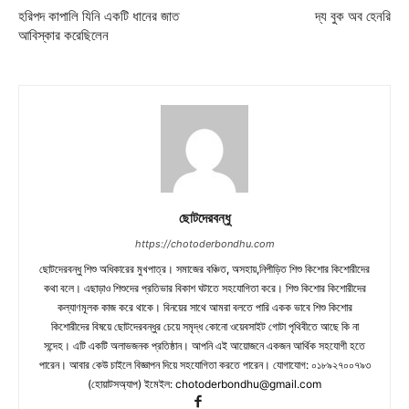
হরিপদ কাপালি যিনি একটি ধানের জাত
দ্য বুক অব হেনরি
আবিস্কার করেছিলেন
ছোটদেরবন্ধু
https://chotoderbondhu.com
ছোটদেরবন্ধু শিশু অধিকারের মুখপাত্র। সমাজের বঞ্চিত, অসহায়,নিপীড়িত শিশু কিশোর কিশোরীদের
কথা বলে। এছাড়াও শিশুদের প্রতিভার বিকাশ ঘটাতে সহযোগিতা করে। শিশু কিশোর কিশোরীদের
কল্যাণমূলক কাজ করে থাকে। বিনয়ের সাথে আমরা বলতে পারি একক ভাবে শিশু কিশোর
কিশোরীদের বিষয়ে ছোটদেরবন্ধুর চেয়ে সমৃদ্ধ কোনো ওয়েবসাইট গোটা পৃথিবীতে আছে কি না
সন্দেহ। এটি একটি অলাভজনক প্রতিষ্ঠান। আপনি এই আয়োজনে একজন আর্থিক সহযোগী হতে
পারেন। আবার কেউ চাইলে বিজ্ঞাপন দিয়ে সহযোগিতা করতে পারেন। যোগাযোগ: ০১৮৯২৭০০৭৯৩
(হোয়াটসঅ্যাপ) ইমেইল:
chotoderbondhu@gmail.com