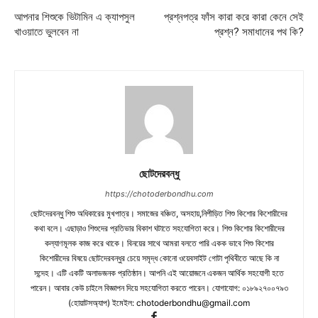
আপনার শিশুকে ভিটামিন এ ক্যাপসুল
প্রশ্নপত্র ফাঁস কারা করে কারা কেনে সেই
খাওয়াতে ভুলবেন না
প্রশ্ন? সমাধানের পথ কি?
ছোটদেরবন্ধু
https://chotoderbondhu.com
ছোটদেরবন্ধু শিশু অধিকারের মুখপাত্র। সমাজের বঞ্চিত, অসহায়,নিপীড়িত শিশু কিশোর কিশোরীদের
কথা বলে। এছাড়াও শিশুদের প্রতিভার বিকাশ ঘটাতে সহযোগিতা করে। শিশু কিশোর কিশোরীদের
কল্যাণমূলক কাজ করে থাকে। বিনয়ের সাথে আমরা বলতে পারি একক ভাবে শিশু কিশোর
কিশোরীদের বিষয়ে ছোটদেরবন্ধুর চেয়ে সমৃদ্ধ কোনো ওয়েবসাইট গোটা পৃথিবীতে আছে কি না
সন্দেহ। এটি একটি অলাভজনক প্রতিষ্ঠান। আপনি এই আয়োজনে একজন আর্থিক সহযোগী হতে
পারেন। আবার কেউ চাইলে বিজ্ঞাপন দিয়ে সহযোগিতা করতে পারেন। যোগাযোগ: ০১৮৯২৭০০৭৯৩
(হোয়াটসঅ্যাপ) ইমেইল:
chotoderbondhu@gmail.com