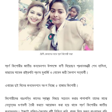
শিল্পী কোনালের সাথে স্বর্ণ কিশোরী সারা
স্বর্ণ কিশোরীর জাতীয় কনভেনশন উপলক্ষে বাণী দিয়েছেন প্রধানমন্ত্রী শেখ হাসিনা,
ভারতের সাবেক রাষ্ট্রপতি প্রণব মুখার্জি ও নোবেল জয়ী কৈলাশ সত্যার্থী।
এবারের দুই দিনের কনভেনশনে অংশ নিচ্ছে ৫ হাজার কিশোরী।
কিশোরীদের বয়ঃসন্ধি কালের স্বাস্থ্য বিষয়ে সচেতন করার পাশাপাশি তাদের মাঝে
নেতৃত্বের গুণাবলী তৈরী করতে আয়োজন করা হয়ে থাকে স্বর্ণ কিশোরীর জাতীয়
কনভেনশন। ইচ্ছাই শক্তি-কৈশোর পুষ্টি নিশ্চিত করি, বাল্য বিয়ে মুক্ত বাংলাদেশ গড়ি