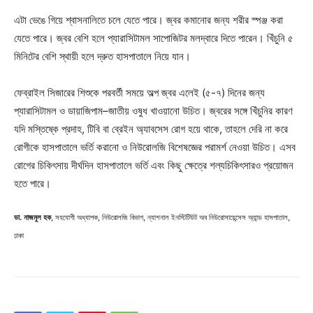
এটা ভেঙে গিয়ে শ্বাসনালিতে চলে যেতে পারে। জ্বর কমানোর জন্য শরীর স্পঞ্জ করা
যেতে পারে। জ্বর বেশি হলে প্যারাসিটামল সাপোজিটর মলদ্বারে দিতে পারেন। খিঁচুনি ৫
মিনিটের বেশি স্থায়ী হলে দ্রুত হাসপাতালে নিয়ে যান।
ফেব্রাইল সিজারের শিশুকে পরবর্তী সময়ে অল্প জ্বর এলেই (৫-৭) দিনের জন্য
প্যারাসিটামল ও ডায়াজিপাম–জাতীয় ওষুধ খাওয়ানো উচিত। জ্বরের সঙ্গে খিঁচুনির কারণ
যদি মস্তিষ্কে প্রদাহ, টিবি বা ব্রেইন অ্যাবসেস রোগ হয়ে থাকে, তাহলে দেরি না করে
রোগীকে হাসপাতালে ভর্তি করানো ও নিউরোলজি বিশেষজ্ঞের পরামর্শ নেওয়া উচিত। এসব
রোগের চিকিৎসায় দীর্ঘদিন হাসপাতালে ভর্তি এবং কিছু ক্ষেত্রে শল্যচিকিৎসারও প্রয়োজন
হতে পারে।
ডা. নাজমুল হক
, সহযোগী অধ্যাপক, নিউরোলজি বিভাগ, ন্যাশনাল ইনস্টিটিউট অব নিউরোসায়েন্সেস অ্যান্ড হাসপাতাল,
ঢাকা