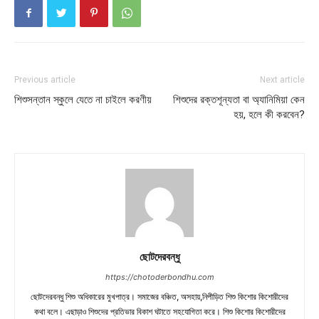
Previous article
Next article
শিশুসন্তান স্কুলে যেতে না চাইলে করণীয়
শিশুদের রক্তশূন্যতা বা অ্যানিমিয়া কেন
হয়, হলে কী করবেন?
ছোটদেরবন্ধু
https://chotoderbondhu.com
ছোটদেরবন্ধু শিশু অধিকারের মুখপাত্র। সমাজের বঞ্চিত, অসহায়,নিপীড়িত শিশু কিশোর কিশোরীদের
কথা বলে। এছাড়াও শিশুদের প্রতিভার বিকাশ ঘটাতে সহযোগিতা করে। শিশু কিশোর কিশোরীদের