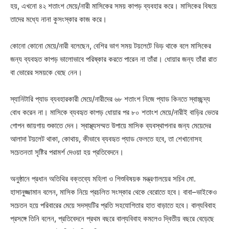
হয়, এখনো ৪২ শতাংশ মেয়ে/নারী মাসিকের সময় কাপড় ব্যবহার করে। মাসিকের বিষয়ে
তাদের মধ্যে নানা কুসংস্কার কাজ করে।
কোনো কোনো মেয়ে/নারী বলেছেন, বেশির ভাগ সময় টয়লেটে ভিড় থাকে বলে মাসিকের
জন্য ব্যবহৃত কাপড় ভালোভাবে পরিষ্কার করতে পারেন না তাঁরা। ধোয়ার জন্য তাঁরা রাত
বা ভোরের সময়কে বেছে নেন।
স্যানিটারি প্যাড ব্যবহারকারী মেয়ে/নারীদের ৬৮ শতাংশ নিজে প্যাড কিনতে স্বাচ্ছন্দ্য
বোধ করেন না। মাসিকে ব্যবহৃত কাপড় ধোয়ার পর ৮০ শতাংশ মেয়ে/নারীই বাড়ির ভেতর
গোপন জায়গায় শুকাতে দেন। স্বাস্থ্যসম্মত উপায়ে মাসিক ব্যবস্থাপনার জন্য মেয়েদের
আলাদা টয়লেট থাকা, কোথায়, কীভাবে ব্যবহৃত প্যাড ফেলতে হবে, তা শেখানোসহ
সচেতনতা সৃষ্টির পরামর্শ দেওয়া হয় প্রতিবেদনে।
অনুষ্ঠানে প্রধান অতিথির বক্তব্যে মহিলা ও শিশুবিষয়ক মন্ত্রণালয়ের সচিব মো.
হাসানুজ্জামান বলেন, মাসিক নিয়ে প্রচলিত সংস্কার থেকে বেরোতে হবে। বাবা–ভাইকেও
সচেতন হয়ে পরিবারের মেয়ে সদস্যটির প্রতি সহযোগিতার হাত বাড়াতে হবে। বাল্যবিবাহ
প্রসঙ্গে তিনি বলেন, প্রতিবেদনে প্রথম বছরে বাল্যবিবাহ কমলেও দ্বিতীয় বছরে বেড়েছে