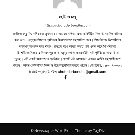
ছোটদেরবন্ধু
https://chotoderbondhu.com
ছোটদেরবন্ধু শিশু অধিকারের মুখপাত্র। সমাজের বঞ্চিত, অসহায়,নিপীড়িত শিশু কিশোর কিশোরীদের
কথা বলে। এছাড়াও শিশুদের প্রতিভার বিকাশ ঘটাতে সহযোগিতা করে। শিশু কিশোর কিশোরীদের
কল্যাণমূলক কাজ করে থাকে। বিনয়ের সাথে আমরা বলতে পারি একক ভাবে শিশু কিশোর
কিশোরীদের বিষয়ে ছোটদেরবন্ধুর চেয়ে সমৃদ্ধ কোনো ওয়েবসাইট গোটা পৃথিবীতে আছে কি না
সন্দেহ। এটি একটি অলাভজনক প্রতিষ্ঠান। আপনি এই আয়োজনে একজন আর্থিক সহযোগী হতে
পারেন। আবার কেউ চাইলে বিজ্ঞাপন দিয়ে সহযোগিতা করতে পারেন। যোগাযোগ: ০১৮৯২৭০০৭৯৩
(হোয়াটসঅ্যাপ) ইমেইল:
chotoderbondhu@gmail.com
© Newspaper WordPress Theme by TagDiv