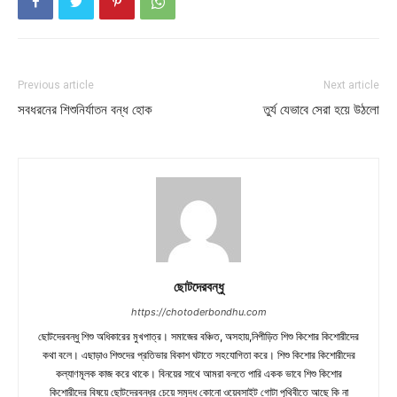
Previous article
Next article
সবধরনের শিশুনির্যাতন বন্ধ হোক
তুর্য যেভাবে সেরা হয়ে উঠলো
ছোটদেরবন্ধু
https://chotoderbondhu.com
ছোটদেরবন্ধু শিশু অধিকারের মুখপাত্র। সমাজের বঞ্চিত, অসহায়,নিপীড়িত শিশু কিশোর কিশোরীদের
কথা বলে। এছাড়াও শিশুদের প্রতিভার বিকাশ ঘটাতে সহযোগিতা করে। শিশু কিশোর কিশোরীদের
কল্যাণমূলক কাজ করে থাকে। বিনয়ের সাথে আমরা বলতে পারি একক ভাবে শিশু কিশোর
কিশোরীদের বিষয়ে ছোটদেরবন্ধুর চেয়ে সমৃদ্ধ কোনো ওয়েবসাইট গোটা পৃথিবীতে আছে কি না