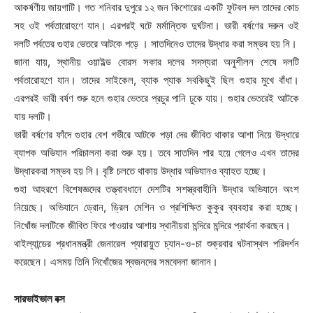
আকর্ষণীয় জায়গাটি। গত শনিবার দুপুরে ১২ জন কিশোরের একটি ফুটবল দল তাদের কোচ
সহ ওই পর্বতারোহণে যান। এরপরই ঘটে মর্মান্তিক দুর্ঘটনা। ভারী বর্ষণের দরুন ওই
দলটি পর্বতের গুহার ভেতরে আটকে পড়ে । সাতদিনেও তাদের উদ্ধার করা সম্ভব হয় নি।
জানা যায়, স্থানীয় ওয়াইল্ড বোরস সকার দলের সদস্যরা অনুশীলন শেষে দলটি
পর্বতারোহণে যান। তাদের সাইকেল, ব্যাক প্যাক সবকিছুই ছিল গুহার মুখে বাঁধা।
এরপরই ভারী বর্ষণ শুরু হলে গুহার ভেতরে প্রচুর পানি ঢুকে যায়। গুহার ভেতরেই আটকে
যায় দলটি।
ভারী বর্ষণের ফাঁদে গুহার বেশ গভীরে আটকে পড়া দের জীবিত থাকার আশা নিয়ে উদ্ধারে
ব্যাপক অভিযান পরিচালনা করা শুরু হয়। তবে সাতদিন পার হয়ে গেলেও এখন তাদের
উদ্ধারকরা সম্ভব হয় নি। বৃষ্টি চলতে থাকায় উদ্ধার অভিযানও ব্যাহত হচ্ছে।
গুহা আহরণে বিশেষজ্ঞদের তত্ত্বাবধানে দেশটির সশস্ত্রবাহীনি উদ্ধার অভিযানে অংশ
নিয়েছে। অভিযানে ড্রোন, ড্রিল মেশিন ও প্রশিক্ষিত কুকুর ব্যবহার করা হচ্ছে।
নিখোঁজ দলটিকে জীবিত ফিরে পাওয়ার আশায় স্থানীয়রা মন্দিরে মন্দিরে প্রার্থনা করছেন।
থাইল্যান্ডের প্রধানমন্ত্রী জেনারেল প্যারায়ুত চ্যান-ও-চা শুক্রবার ঘটনাস্থল পরিদর্শন
করেছেন। এসময় তিনি নিখোঁজের স্বজনদের সমবেদনা জানান।
সারভাইভাল বক্স