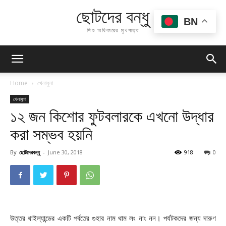
ছোটদের বন্ধু
BN
শিশু অধিকারের মুখপাত্র
Home
খেলাধুলা
খেলাধুলা
১২ জন কিশোর ফুটবলারকে এখনো উদ্ধার
করা সম্ভব হয়নি
By
ছোটদেরবন্ধু
-
June 30, 2018
918
0
উত্তর থাইল্যান্ডের একটি পর্বতের গুহার নাম থাম লং নাং নন। পর্যটকদের জন্য দারুণ