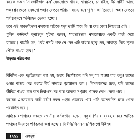
কয়েক ডজন ‘সারভাইভাল বক্স’ যেগুলোতে খাবার, মানচিত্র, মোবাইল, টর্চ লাইট আছে
শুক্রবার থেকে সেগুলো গুহার ভেতরে পাঠানো হচ্ছে বলে পুলিশ জানিয়েছে। গুহার ভেতরে
পর্যায়ক্রমে অক্সিজেন দেওয়া হচ্ছে।
তবে এই সারভাইভাল বক্সগুলা আটকে পড়া দলটি পাবে কি না তার কোন নিশ্চয়তা নেই।
পুলিশ কর্মকর্তা ক্রাইবুন সুটসং বলেন, সারভাইভাল বক্সগুলোতে একটি বার্তা দেয়া
হয়েছে। বার্তাটি হল, ‘যেই বক্সটি পাক সে যেন এটি বাইরে ছুড়ে দেয়, সাহায্য নিয়ে দ্রুত
পৌঁছে যাওয়া হবে।’
উদ্ধার পরিকল্পনা
বিবিসির এক প্রতিবেদনে বলা হয়, গুহায় নিখোঁজদের যদি সন্ধান পাওয়া যায় তবুও তাদের
গুহার বাইরে বের করতে দীর্ঘ সময়ের প্রয়োজন হবে। বিশেষজ্ঞদের মতে, যদি তাদের
জীবিত পাওয়া যায় তবে নিরাপদে বের করে আনতে সপ্তাহ খানেক লেগে যেতে পারে।
বছরের এসময়কার ভারী বর্ষণে দরুন গুহার ভেতরের পথে পানি অনেকদিন জমে থেকে
প্রবাহিত হবে।
এদিকে সপ্তাহের শুরুতে স্থানীয় কর্মকর্তারা বলেন, স্কুবা গিয়ার ব্যবহার করে আটকে
পড়াদের উদ্ধারে পরিকল্পনা করা হচ্ছে। বিবিসি/সিএনএন/শিকাগো টাইমস
TAGS
খেলাধুলা