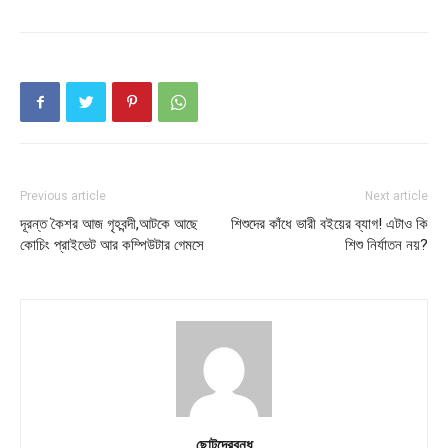
Previous article
Next article
দূরন্ত কৈশর আজ গৃহবন্দী,আটকে আছে
শিশুদের কাঁধে ভারী বইয়ের ব্যাগ! এটাও কি
কোচিং প্রাইভেট আর কম্পিউটার গেমসে
শিশু নির্যাতন নয়?
ছোটদেরবন্ধু