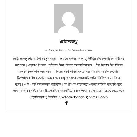
ছোটদেরবন্ধু
https://chotoderbondhu.com
ছোটদেরবন্ধু শিশু অধিকারের মুখপাত্র। সমাজের বঞ্চিত, অসহায়,নিপীড়িত শিশু কিশোর কিশোরীদের
কথা বলে। এছাড়াও শিশুদের প্রতিভার বিকাশ ঘটাতে সহযোগিতা করে। শিশু কিশোর কিশোরীদের
কল্যাণমূলক কাজ করে থাকে। বিনয়ের সাথে আমরা বলতে পারি একক ভাবে শিশু কিশোর
কিশোরীদের বিষয়ে ছোটদেরবন্ধুর চেয়ে সমৃদ্ধ কোনো ওয়েবসাইট গোটা পৃথিবীতে আছে কি না
সন্দেহ। এটি একটি অলাভজনক প্রতিষ্ঠান। আপনি এই আয়োজনে একজন আর্থিক সহযোগী হতে
পারেন। আবার কেউ চাইলে বিজ্ঞাপন দিয়ে সহযোগিতা করতে পারেন। যোগাযোগ: ০১৮৯২৭০০৭৯৩
(হোয়াটসঅ্যাপ) ইমেইল:
chotoderbondhu@gmail.com