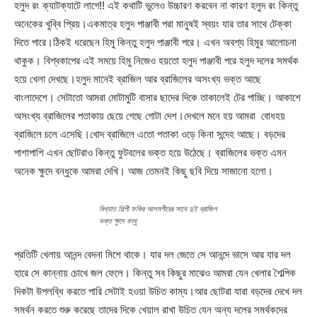
হলুদ রং ক্যাটক্যাটে লাগে!! এই কথাটি ভুলেও উচ্চারণ করবেন না কারণ হলুদ রং কিন্তু
অনেকের খুব্বি প্রিয়।একমাত্র হলুদ পাঞ্জাবী পরা মানুষই স্বয়ং যার তার সাথে টেক্কা
দিতে পারে।ঠিকই ধরেছেন হিমু কিন্তু হলুদ পাঞ্জাবী পরে। এখন অবশ্য হিমুর আলোচনা
থাকুক। বিশ্বকাপের এই সময়ে হিমু নিজেও হয়তো হলুদ পাঞ্জাবী পরে হলুদ দলের সমর্থক
হয়ে খেলা দেখছে।হলুদ মানেই ব্রাজিল আর ব্রাজিলের অসংখ্য ভক্ত আছে
বাংলাদেশে। সেটাতো আমরা মোটামুটি বাসার ছাদের দিকে তাকালেই টের পাচ্ছি। আকাশে
অসংখ্য ব্রাজিলের পতাকায় ছেয়ে গেছে গোটা দেশ।দেখলে মনে হয় আমরা বোধহয়
ব্রাজিলে চলে এসেছি।খোদ ব্রাজিলে এতো পতাকা ওড়ে কিনা সন্দেহ আছে। বড়দের
পাশাপাশি এখন ছোটরাও কিন্তু ফুটবলের ভক্ত হয়ে উঠেছে। ব্রাজিলের ভক্ত এমন
অনেক ক্ষুদে বন্ধুকে আমরা দেখি। আজ তেমনই কিছু ছবি দিয়ে সাজানো হলো।
বিখ্যাত শিল্পী ফকির আলমগীরের সাথে দুই ব্রাজিল
ভক্ত ক্ষুদে বন্ধু
প্রতিটি খেলায় আনন্দ বেদনা মিশে থাকে। যার দল জেতে সে আনন্দে ভাসে আর যার দল
হারে সে কান্নায় চোখে জল ফেলে। কিন্তু সব কিছুর মাঝেও আমরা যেন খেলার শৈল্পিক
দিকটা উপলব্ধি করতে পারি সেটাই হওয়া উচিত কাম্য।আর ছোটরা যারা বড়দের দেখে দল
সমর্থন করতে শুরু করেছে তাদের দিকে খেয়াল রাখা উচিত যেন অন্য দলের সমর্থকদের