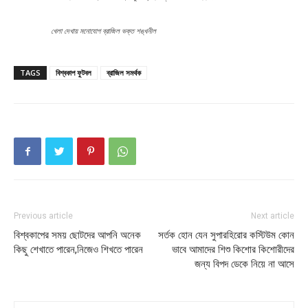
খেলা দেখায় মনোযোগ ব্রাজিল ভক্ত শঙ্খনীল
TAGS
বিশ্বকাপ ফুটবল
ব্রাজিল সমর্থক
Previous article
Next article
বিশ্বকাপের সময় ছোটদের আপনি অনেক
সর্তক হোন যেন সুপারহিরোর কস্টিউম কোন
কিছু শেখাতে পারেন,নিজেও শিখতে পারেন
ভাবে আমাদের শিশু কিশোর কিশোরীদের
জন্য বিপদ ডেকে নিয়ে না আসে