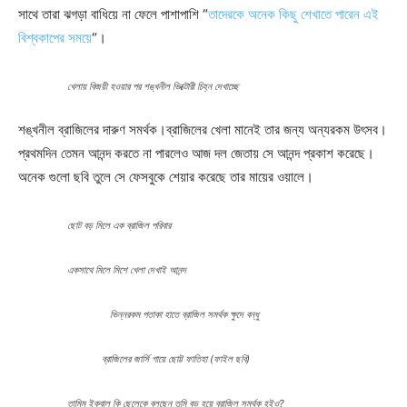
সাথে তারা ঝগড়া বাধিয়ে না ফেলে পাশাপাশি “
তাদেরকে অনেক কিছু শেখাতে পারেন এই
বিশ্বকাপের সময়ে
“।
খেলায় বিজয়ী হওয়ার পর শঙ্খনীল ভিক্টোরী চিহ্ন দেখাচ্ছে
শঙ্খনীল ব্রাজিলের দারুণ সমর্থক।ব্রাজিলের খেলা মানেই তার জন্য অন্যরকম উৎসব।
প্রথমদিন তেমন আনন্দ করতে না পারলেও আজ দল জেতায় সে আনন্দ প্রকাশ করেছে।
অনেক গুলো ছবি তুলে সে ফেসবুকে শেয়ার করেছে তার মায়ের ওয়ালে।
ছোট বড় মিলে এক ব্রাজিল পরিবার
একসাথে মিলে মিশে খেলা দেখাই আনন্দ
ভিন্নরকম পতাকা হাতে ব্রাজিল সমর্থক ক্ষুদে বন্ধু
ব্রাজিলের জার্সি গায়ে ছোট্ট ফাতিহা (ফাইল ছবি)
তামিম ইকবাল কি ছেলেকে বলছেন তুমি বড় হয়ে ব্রাজিল সমর্থক হইও?