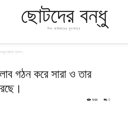
ছোটদের বন্ধু
শিশু অধিকারের মুখপাত্র
ুরা দৃষ্টান্ত স্থাপন...
্লাব গঠন করে সারা ও তার
 করেছে।
944
0