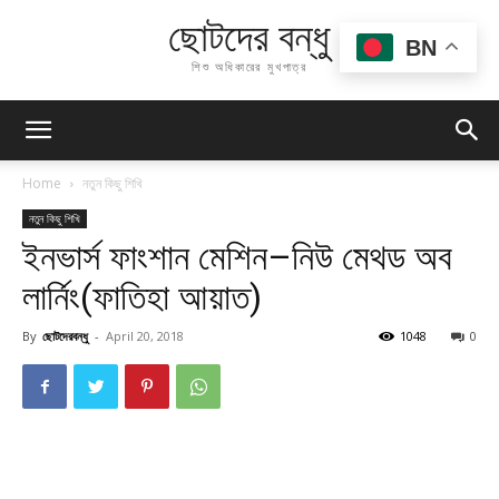
ছোটদের বন্ধু
BN
শিশু অধিকারের মুখপাত্র
Home
নতুন কিছু শিখি
নতুন কিছু শিখি
ইনভার্স ফাংশান মেশিন–নিউ মেথড অব
লার্নিং(ফাতিহা আয়াত)
By
ছোটদেরবন্ধু
-
April 20, 2018
1048
0