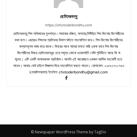
ছোটদেরবন্ধু
https://chotoderbondhu.com
ছোটদেরবন্ধু শিশু অধিকারের মুখপাত্র। সমাজের বঞ্চিত, অসহায়,নিপীড়িত শিশু কিশোর কিশোরীদের
কথা বলে। এছাড়াও শিশুদের প্রতিভার বিকাশ ঘটাতে সহযোগিতা করে। শিশু কিশোর কিশোরীদের
কল্যাণমূলক কাজ করে থাকে। বিনয়ের সাথে আমরা বলতে পারি একক ভাবে শিশু কিশোর
কিশোরীদের বিষয়ে ছোটদেরবন্ধুর চেয়ে সমৃদ্ধ কোনো ওয়েবসাইট গোটা পৃথিবীতে আছে কি না
সন্দেহ। এটি একটি অলাভজনক প্রতিষ্ঠান। আপনি এই আয়োজনে একজন আর্থিক সহযোগী হতে
পারেন। আবার কেউ চাইলে বিজ্ঞাপন দিয়ে সহযোগিতা করতে পারেন। যোগাযোগ: ০১৮৯২৭০০৭৯৩
(হোয়াটসঅ্যাপ) ইমেইল:
chotoderbondhu@gmail.com
© Newspaper WordPress Theme by TagDiv